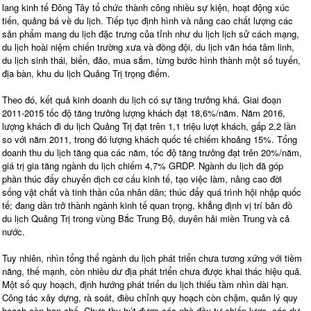
lang kinh tế Đông Tây tổ chức thành công nhiều sự kiện, hoạt động xúc
tiến, quảng bá về du lịch. Tiếp tục định hình và nâng cao chất lượng các
sản phẩm mang du lịch đặc trưng của tỉnh như du lịch lịch sử cách mạng,
du lịch hoài niệm chiến trường xưa và đồng đội, du lịch văn hóa tâm linh,
du lịch sinh thái, biển, đảo, mua sắm, từng bước hình thành một số tuyến,
địa bàn, khu du lịch Quảng Trị trọng điểm.
Theo đó, kết quả kinh doanh du lịch có sự tăng trưởng khá. Giai đoạn
2011-2015 tốc độ tăng trưởng lượng khách đạt 18,6%/năm. Năm 2016,
lượng khách đi du lịch Quảng Trị đạt trên 1,1 triệu lượt khách, gấp 2,2 lần
so với năm 2011, trong đó lượng khách quốc tế chiếm khoảng 15%. Tổng
doanh thu du lịch tăng qua các năm, tốc độ tăng trưởng đạt trên 20%/năm,
giá trị gia tăng ngành du lịch chiếm 4,7% GRDP. Ngành du lịch đã góp
phần thúc đẩy chuyển dịch cơ cấu kinh tế, tạo việc làm, nâng cao đời
sống vật chất và tinh thần của nhân dân; thúc đẩy quá trình hội nhập quốc
tế; đang dần trở thành ngành kinh tế quan trọng, khẳng định vị trí bản đồ
du lịch Quảng Trị trong vùng Bắc Trung Bộ, duyên hải miền Trung và cả
nước.
Tuy nhiên, nhìn tổng thể ngành du lịch phát triển chưa tương xứng với tiềm
năng, thế mạnh, còn nhiều dư địa phát triển chưa được khai thác hiệu quả.
Một số quy hoạch, định hướng phát triển du lịch thiếu tầm nhìn dài hạn.
Công tác xây dựng, rà soát, điều chỉnh quy hoạch còn chậm, quản lý quy
hoạch còn hạn chế. Chưa thu hút được các nhà đầu tư chiến lược, các dự