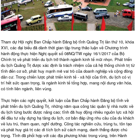
Tham dự Hội nghị Ban Chấp hành Đảng bộ tỉnh Quảng Trị lần thứ 10, khóa
XVI, các đại biểu đã dành thời gian tập trung thảo luận về Chương trình
hành động thực hiện Nghị quyết số 08NQ/TW ngày 16/1/2017 của Bộ
Chính trị về phát triển du lịch trở thành ngành kinh tế mũi nhọn. Phát triển
du lịch Quảng Trị được xác định là trách nhiệm của cả hệ thống chính trị từ
tỉnh đến cơ sở, phát huy mạnh mẽ vai trò của doanh nghiệp và cộng đồng
dân cư. Trong chiến lược phát triển kinh tế - xã hội của tỉnh, du lịch có vị
trí hết sức quan trọng, là ngành kinh tế tổng hợp, mang nội dung văn hóa,
có tính liên ngành, liên vùng.
Thực hiện các nghị quyết, kết luận của Ban Chấp hành Đảng bộ tỉnh về
phát triển du lịch Quảng Trị, những năm qua công tác quản lý nhà nước về
du lịch từng bước được nâng cao; tỉnh đã huy động nhiều nguồn lực xã hội
để đầu tư xây dựng hạ tầng du lịch, cơ bản đáp ứng nhu cầu của du khách
về lưu trú, tham quan, nghỉ dưỡng. Công tác nghiên cứu, trùng tu, tôn tạo
và phát huy giá trị các di tích lịch sử cách mạng, danh thắng được chú
trọng. Tỉnh đã phối hợp với các địa phương khác trong vùng, trên Hành