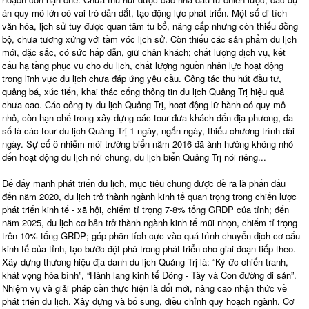
án quy mô lớn có vai trò dẫn dắt, tạo động lực phát triển. Một số di tích
văn hóa, lịch sử tuy được quan tâm tu bổ, nâng cấp nhưng còn thiếu đồng
bộ, chưa tương xứng với tầm vóc lịch sử. Còn thiếu các sản phẩm du lịch
mới, đặc sắc, có sức hấp dẫn, giữ chân khách; chất lượng dịch vụ, kết
cấu hạ tầng phục vụ cho du lịch, chất lượng nguồn nhân lực hoạt động
trong lĩnh vực du lịch chưa đáp ứng yêu cầu. Công tác thu hút đầu tư,
quảng bá, xúc tiến, khai thác cổng thông tin du lịch Quảng Trị hiệu quả
chưa cao. Các công ty du lịch Quảng Trị, hoạt động lữ hành có quy mô
nhỏ, còn hạn chế trong xây dựng các tour đưa khách đến địa phương, đa
số là các tour du lịch Quảng Trị 1 ngày, ngắn ngày, thiếu chương trình dài
ngày. Sự cố ô nhiễm môi trường biển năm 2016 đã ảnh hưởng không nhỏ
đến hoạt động du lịch nói chung, du lịch biển Quảng Trị nói riêng...
Để đẩy mạnh phát triển du lịch, mục tiêu chung được đề ra là phấn đấu
đến năm 2020, du lịch trở thành ngành kinh tế quan trọng trong chiến lược
phát triển kinh tế - xã hội, chiếm tỉ trọng 7-8% tổng GRDP của tỉnh; đến
năm 2025, du lịch cơ bản trở thành ngành kinh tế mũi nhọn, chiếm tỉ trọng
trên 10% tổng GRDP; góp phần tích cực vào quá trình chuyển dịch cơ cấu
kinh tế của tỉnh, tạo bước đột phá trong phát triển cho giai đoạn tiếp theo.
Xây dựng thương hiệu địa danh du lịch Quảng Trị là: “Ký ức chiến tranh,
khát vọng hòa bình”, “Hành lang kinh tế Đông - Tây và Con đường di sản”.
Nhiệm vụ và giải pháp cần thực hiện là đổi mới, nâng cao nhận thức về
phát triển du lịch. Xây dựng và bổ sung, điều chỉnh quy hoạch ngành. Cơ