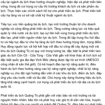
cấu lại ngành du lịch theo hướng chuyên nghiệp, hiện đại và phát triển bền
vững, trong đó coi trọng cơ cấu thị trường khách du lịch và sản phẩm du
lịch. Thực hiện các chính sách hỗ trợ cho phát triển du lịch. Phát triển kết
cấu hạ tầng và cơ sở vật chất kỹ thuật ngành du lịch.
Tiếp tục xúc tiến quảng bá du lịch, tạo môi trường thuận lợi cho doanh
nghiệp và cộng đồng phát triển du lịch. Tăng cường năng lực và hiệu quả
quản lý nhà nước về du lịch; tạo sự liên kết vùng trong phát triển du lịch;
đào tạo, phát triển nguồn nhân lực du lịch. Trong đó tập trung thu hút đầu
tư và tiếp tục đầu tư cho hạ tầng du lịch theo hướng trọng tâm, trọng điểm.
Huy động nguồn lực xã hội kết hợp với đầu tư công để xây dựng một vài
khu du lịch Quảng Trị có quy mô trong tương lai, đặc biệt là phát triển tam
giác du lịch Cồn Cỏ - Cửa Tùng - Cửa Việt gắn với khai thác di tích lịch sử
đặc biệt quốc gia địa đạo Vịnh Mốc (đang được lập hồ sơ trình UNESCO
công nhận di sản thế giới). Có kế hoạch đào tạo kỹ năng quản trị, điều
hành du lịch theo hướng nâng cao kỹ năng nghề nghiệp, nhất là kỹ năng
nghiệp vụ cho đội ngũ hướng dẫn viên ở các khu du lịch, điểm du lịch, đáp
ứng yêu cầu trước mắt và lâu dài. Chú trọng xây dựng thương hiệu du lịch,
tăng khả năng cạnh tranh; coi trọng cả phát triển du lịch nội địa và du lịch
quốc tế.
Phát triển du lịch Quảng Trị phải gắn với việc bảo vệ môi trường và tài
nguyên thiên nhiên; bảo tồn và phát huy các giá trị di sản văn hóa, truyền
thống tốt đẹp của con người và mảnh đất Quảng Trị, đảm bảo sự phát triển