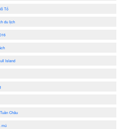
iỗ Tổ
h du lịch
2016
ách
ll Island
g
 Tuần Châu
á mú