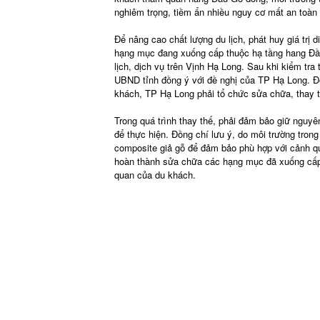
nghiêm trọng, tiềm ẩn nhiều nguy cơ mất an toàn
Để nâng cao chất lượng du lịch, phát huy giá trị 
hạng mục đang xuống cấp thuộc hạ tầng hang Đầu 
lịch, dịch vụ trên Vịnh Hạ Long. Sau khi kiểm tr
UBND tỉnh đồng ý với đề nghị của TP Hạ Long. Đồ
khách, TP Hạ Long phải tổ chức sửa chữa, thay 
Trong quá trình thay thế, phải đảm bảo giữ nguyên
để thực hiện. Đồng chí lưu ý, do môi trường trong
composite giả gỗ để đảm bảo phù hợp với cảnh qu
hoàn thành sửa chữa các hạng mục đã xuống cấp
quan của du khách.