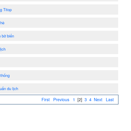
g Titop
 hè
 bờ biển
lịch
 thống
uẩn du lịch
First
Previous
1
[2]
3
4
Next
Last