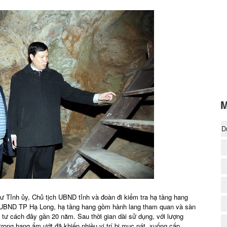
M
D
(
 Tỉnh ủy, Chủ tịch UBND tỉnh và đoàn đi kiểm tra hạ tầng hang
 UBND TP Hạ Long, hạ tầng hang gồm hành lang tham quan và sàn
tư cách đây gần 20 năm. Sau thời gian dài sử dụng, với lượng
ong hang ẩm ướt đã khiến nhiều vị trí bị mục nát, xuống cấp