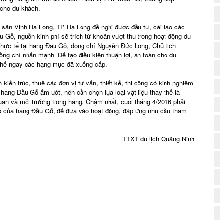
 cho du khách.
di sản Vịnh Hạ Long, TP Hạ Long đề nghị được đầu tư, cải tạo các
Gỗ, nguồn kinh phí sẽ trích từ khoản vượt thu trong hoạt động du
a thực tế tại hang Đầu Gỗ, đồng chí Nguyễn Đức Long, Chủ tịch
ng chí nhấn mạnh: Để tạo điều kiện thuận lợi, an toàn cho du
thế ngay các hạng mục đã xuống cấp.
 kiến trúc, thuê các đơn vị tư vấn, thiết kế, thi công có kinh nghiêm
 hang Đầu Gỗ ẩm ướt, nên cần chọn lựa loại vật liệu thay thế là
an và môi trường trong hang. Chậm nhất, cuối tháng 4/2016 phải
 của hang Đầu Gỗ, để đưa vào hoạt động, đáp ứng nhu cầu tham
(
TTXT du lịch Quảng Ninh
(