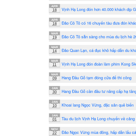
APR
Vịnh Hạ Long đón hơn 40.000 khách dịp G
18
APR
Đảo Cô Tô có 16 chuyến tàu đưa đón khác
18
MAR
Đảo Cô Tô sẵn sàng cho mùa du lịch hè 
19
MAR
Đảo Quan Lạn, cá đục khô hấp dẫn du kh
14
MAR
Vịnh Hạ Long đón đoàn làm phim Kong Sku
11
MAR
Hang Đầu Gỗ tạm đóng cửa để thi công
09
JAN
Hang Đầu Gỗ cần đầu tư nâng cấp hạ tần
30
JAN
Khoai lang Ngọc Vừng, đặc sản quê biển
10
JAN
Tàu du lịch Vịnh Hạ Long chuyển về cảng
01
NOV
Đảo Ngọc Vừng mùa đông, hấp dẫn lẩu c
22