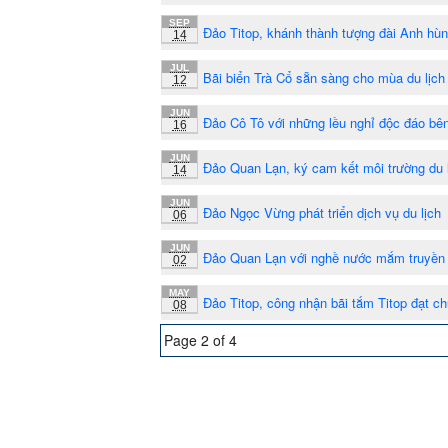
SEP
Đảo Titop, khánh thành tượng đài Anh hùn
14
JUL
Bãi biển Trà Cổ sẵn sàng cho mùa du lịch
12
JUN
Đảo Cô Tô với những lều nghỉ độc đáo bên
16
JUN
Đảo Quan Lạn, ký cam kết môi trường du 
14
JUN
Đảo Ngọc Vừng phát triển dịch vụ du lịch
06
JUN
Đảo Quan Lạn với nghề nước mắm truyền
02
MAY
Đảo Titop, công nhận bãi tắm Titop đạt ch
08
Page 2 of 4