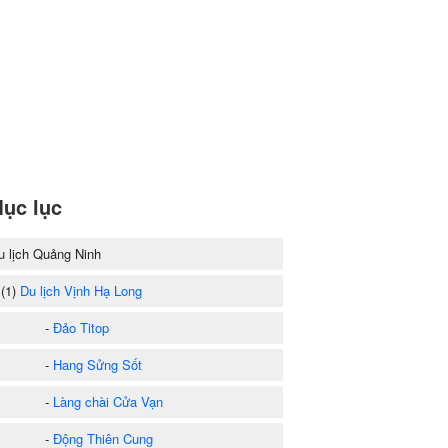
ục lục
u lịch Quảng Ninh
1)
Du lịch Vịnh Hạ Long
-
Đảo Titop
-
Hang Sửng Sốt
-
Làng chài Cửa Vạn
-
Động Thiên Cung