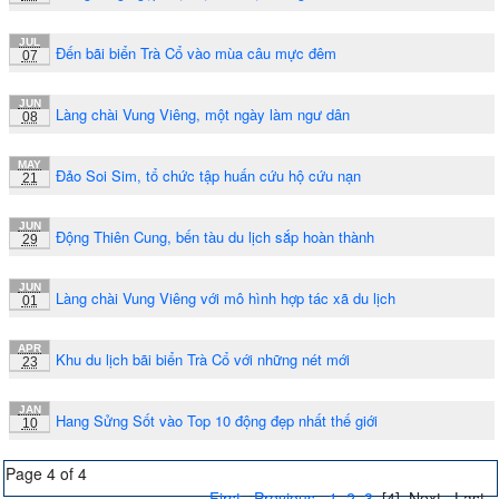
JUL
Đến bãi biển Trà Cổ vào mùa câu mực đêm
07
JUN
Làng chài Vung Viêng, một ngày làm ngư dân
08
MAY
Đảo Soi Sim, tổ chức tập huấn cứu hộ cứu nạn
21
JUN
Động Thiên Cung, bến tàu du lịch sắp hoàn thành
29
JUN
Làng chài Vung Viêng với mô hình hợp tác xã du lịch
01
APR
Khu du lịch bãi biển Trà Cổ với những nét mới
23
JAN
Hang Sửng Sốt vào Top 10 động đẹp nhất thế giới
10
Page 4 of 4
First
Previous
1
2
3
[4]
Next
Last