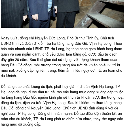
Ngày 30/1, đồng chí Nguyễn Đức Long, Phó Bí thư Tỉnh ủy, Chủ tịch
UBND tỉnh và đoàn đi kiểm tra hạ tầng hang Đầu Gỗ, Vịnh Hạ Long. Theo
báo cáo nhanh của UBND TP Hạ Long, hạ tầng hang gồm hành lang tham
quan và sàn ngắm cảnh, chủ yếu được làm bằng gỗ, được đầu tư cách
đây gần 20 năm. Sau thời gian dài sử dụng, với lượng khách tham quan
hang Đầu Gỗ đông, môi trường trong hang ẩm ướt đã khiến nhiều vị trí bị
mục nát, xuống cấp nghiêm trọng, tiềm ẩn nhiều nguy cơ mất an toàn cho
du khách.
Để nâng cao chất lượng du lịch, phát huy giá trị di sản Vịnh Hạ Long, TP
Hạ Long đề nghị được đầu tư, cải tạo các hạng mục đang xuống cấp thuộc
hạ tầng hang Đầu Gỗ, nguồn kinh phí sẽ trích từ khoản vượt thu trong hoạt
động du lịch, dịch vụ trên Vịnh Hạ Long. Sau khi kiểm tra thực tế tại hang
Đầu Gỗ, đồng chí Nguyễn Đức Long, Chủ tịch UBND tỉnh đồng ý với đề
nghị của TP Hạ Long. Đồng chí nhấn mạnh: Để tạo điều kiện thuận lợi, an
toàn cho du khách, TP Hạ Long phải tổ chức sửa chữa, thay thế ngay các
hạng mục đã xuống cấp.