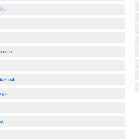
yển
I
n
o quân
du khách
 gia
ội
h