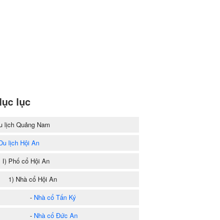
ục lục
u lịch Quảng Nam
Du lịch Hội An
) Phố cổ Hội An
) Nhà cổ Hội An
-
Nhà cổ Tấn Ký
-
Nhà cổ Đức An