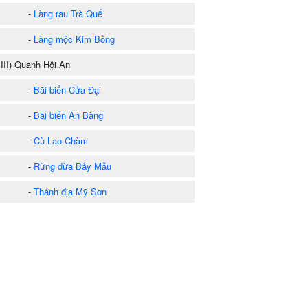
-
Làng rau Trà Quế
-
Làng mộc Kim Bồng
II) Quanh Hội An
-
Bãi biển Cửa Đại
-
Bãi biển An Bàng
-
Cù Lao Chàm
-
Rừng dừa Bảy Mẫu
-
Thánh địa Mỹ Sơn