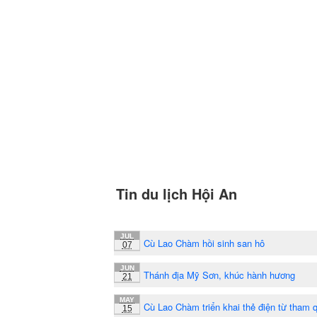
Tin du lịch Hội An
JUL
Cù Lao Chàm hồi sinh san hô
07
JUN
Thánh địa Mỹ Sơn, khúc hành hương
21
MAY
Cù Lao Chàm triển khai thẻ điện từ tham 
15