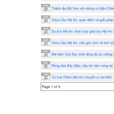
AUG
Thánh địa Mỹ Sơn với những vũ điệu Chă
20
AUG
Chùa Cầu Hội An, quan điểm và giải pháp 
16
AUG
Du lịch Hội An, khai mạc giao lưu Hội An 
15
AUG
Chùa Cầu Hội An, một góc nhìn về lịch sử
13
JUL
Bãi biển Cửa Đại, khởi động dự án chống x
10
JUL
Rừng dừa Bảy Mẫu, bảo tồn bền vững tài
05
JUN
Cù Lao Chàm bảo tồn chuyển vị rùa biển
22
Page 1 of 5