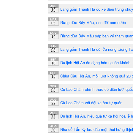
APR
Làng gốm Thanh Hà có xe điện trung chu
19
MAR
Rừng dừa Bảy Mẫu, neo đời con nước
05
NOV
Rừng dừa Bảy Mẫu sắp bán vé tham qua
14
JAN
Làng gốm Thanh Hà đỏ lửa nung tượng Tá
03
SEP
Du lịch Hội An đa dạng hóa nguồn khách
18
SEP
Chùa Cầu Hội An, mỗi lượt không quá 20 
15
SEP
Cù Lao Chàm chính thức có điện lưới quốc
03
AUG
Cù Lao Chàm với đội xe ôm tự quản
22
AUG
Du lịch Hội An, hiệu quả từ xã hội hóa lễ h
22
AUG
Nhà cổ Tấn Ký lưu dấu một thời hưng thịn
20