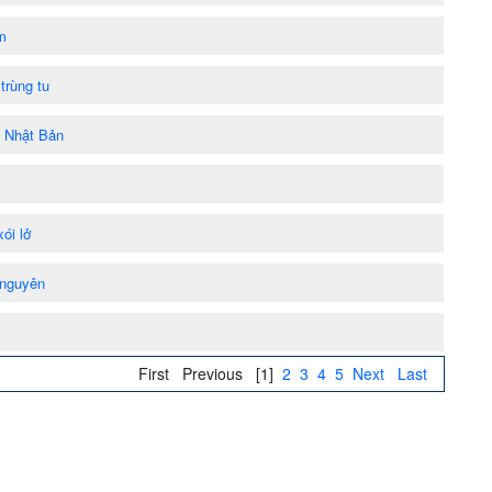
m
trùng tu
- Nhật Bản
ói lở
 nguyên
First
Previous
[1]
2
3
4
5
Next
Last