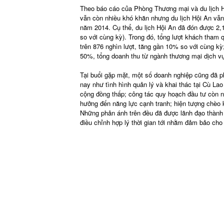
Theo báo cáo của Phòng Thương mại và du lịch Hộ
vẫn còn nhiều khó khăn nhưng du lịch Hội An vẫn
năm 2014. Cụ thể, du lịch Hội An đã đón được 2,15
so với cùng kỳ). Trong đó, tổng lượt khách tham q
trên 876 nghìn lượt, tăng gần 10% so với cùng kỳ
50%, tổng doanh thu từ ngành thương mại dịch vụ
Tại buổi gặp mặt, một số doanh nghiệp cũng đã ph
nay như tình hình quản lý và khai thác tại Cù Lao
cộng đồng thấp; công tác quy hoạch đầu tư còn n
hưởng đến năng lực cạnh tranh; hiện tượng chèo k
Những phản ánh trên đều đã được lãnh đạo thành 
điều chỉnh hợp lý thời gian tới nhằm đảm bảo cho 