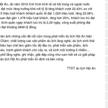
i An, dù năm 2015 tình hình kinh tế xã hội trong và ngoài nước
 đạt mức tăng trưởng khá với tỷ lệ tăng khách vượt 22,43% so với
 triệu lượt khách (khách quốc tế đạt 1,024 triệu lượt, tăng 22,08%
uan đạt gần 1,478 triệu lượt khách, tăng hơn 20%; khách lưu trú đạt
; bình quân ngày khách lưu trú là 2,29 ngày, công suất phòng đạt
 đạt khoảng 2849 tỷ đồng.
ản ánh những vấn đề nổi cộm trong phát triển du lịch Hội An hiện
 Chàm; chất lượng các sản phẩm du lịch làng nghề, du lịch sinh thái
2
hiều hạn chế làm giảm tốc độ đầu tư, phát triển sản phẩm, ảnh
éo, tranh giành khách còn xảy ra, vệ sinh môi trường ô nhiễm...
phố lắng nghe, ghi nhận, giải đáp cũng như cam kết sẽ có giải pháp
du lịch Hội An phát triển ổn định và bền vững.
TTXT du lịch Hội An
3