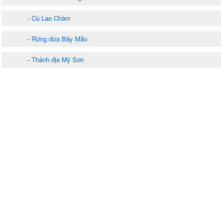
-
Cù Lao Chàm
-
Rừng dừa Bảy Mẫu
-
Thánh địa Mỹ Sơn