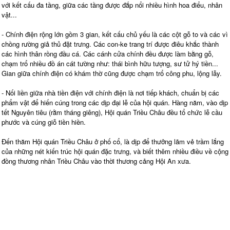
với kết cấu đa tầng, giữa các tầng được đắp nổi nhiều hình hoa điểu, nhân
vật...
- Chính điện rộng lớn gồm 3 gian, kết cấu chủ yếu là các cột gỗ to và các vì
chồng rường giả thủ đặt trưng. Các con-ke trang trí được điêu khắc thành
các hình thân rồng đầu cá. Các cánh cửa chính đều được làm bằng gỗ,
chạm trổ nhiều đồ án cát tường như: thái bình hữu tượng, sư tử hý tiền...
Gian giữa chính điện có khám thờ cũng được chạm trổ công phu, lộng lẫy.
- Nối liền giữa nhà tiền điện với chính điện là nơi tiếp khách, chuẩn bị các
phẩm vật để hiến cúng trong các dịp đại lễ của hội quán. Hàng năm, vào dịp
tết Nguyên tiêu (rằm tháng giêng), Hội quán Triều Châu đều tổ chức lễ cầu
phước và cúng giỗ tiền hiền.
Đến thăm Hội quán Triều Châu ở phố cổ, là dịp để thưởng lãm vẻ trầm lắng
của những nét kiến trúc hội quán đặc trưng, và biết thêm nhiều điều về cộng
đồng thương nhân Triều Châu vào thời thương cảng Hội An xưa.