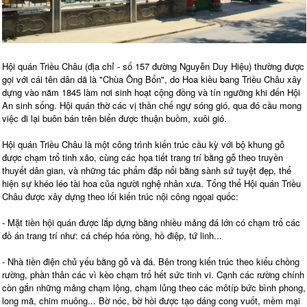
Hội quán Triều Châu (địa chỉ - số 157 đường Nguyễn Duy Hiệu) thường được
gọi với cái tên dân dã là "Chùa Ông Bổn", do Hoa kiều bang Triều Châu xây
dựng vào năm 1845 làm nơi sinh hoạt cộng đồng và tín ngưỡng khi đến Hội
An sinh sống. Hội quán thờ các vị thần chế ngự sóng gió, qua đó cầu mong
việc đi lại buôn bán trên biển được thuận buồm, xuôi gió.
Hội quán Triều Châu là một công trình kiến trúc cầu kỳ với bộ khung gỗ
được chạm trổ tinh xảo, cùng các họa tiết trang trí bằng gỗ theo truyền
thuyết dân gian, và những tác phẩm đắp nổi bằng sành sứ tuyệt đẹp, thể
hiện sự khéo léo tài hoa của người nghệ nhân xưa. Tổng thể Hội quán Triều
Châu được xây dựng theo lối kiến trúc nội công ngọai quốc:
- Mặt tiền hội quán được lắp dựng bằng nhiều mảng đá lớn có chạm trổ các
đồ án trang trí như: cá chép hóa rồng, hồ điệp, tứ linh...
- Nhà tiền điện chủ yếu bằng gỗ và đá. Bên trong kiến trúc theo kiểu chồng
rường, phần thân các vì kèo chạm trổ hết sức tinh vi. Cạnh các rường chính
còn gắn những mảng chạm lộng, chạm lủng theo các môtíp bức bình phong,
long mã, chim muông... Bờ nóc, bờ hồi được tạo dáng cong vuốt, mềm mại