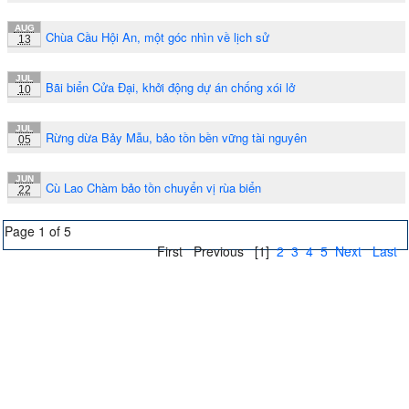
AUG
Chùa Cầu Hội An, một góc nhìn về lịch sử
13
JUL
Bãi biển Cửa Đại, khởi động dự án chống xói lở
10
JUL
Rừng dừa Bảy Mẫu, bảo tồn bền vững tài nguyên
05
JUN
Cù Lao Chàm bảo tồn chuyển vị rùa biển
22
Page 1 of 5
First
Previous
[1]
2
3
4
5
Next
Last