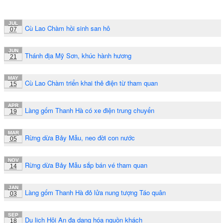
JUL
Cù Lao Chàm hồi sinh san hô
07
JUN
Thánh địa Mỹ Sơn, khúc hành hương
21
MAY
Cù Lao Chàm triển khai thẻ điện từ tham quan
15
APR
Làng gốm Thanh Hà có xe điện trung chuyển
19
MAR
Rừng dừa Bảy Mẫu, neo đời con nước
05
NOV
Rừng dừa Bảy Mẫu sắp bán vé tham quan
14
JAN
Làng gốm Thanh Hà đỏ lửa nung tượng Táo quân
03
SEP
Du lịch Hội An đa dạng hóa nguồn khách
18