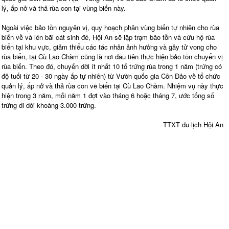
lý, ấp nở và thả rùa con tại vùng biển này.
Ngoài việc bảo tồn nguyên vị, quy hoạch phân vùng biển tự nhiên cho rùa
biển về và lên bãi cát sinh đẻ, Hội An sẽ lập trạm bảo tồn và cứu hộ rùa
biển tại khu vực, giảm thiểu các tác nhân ảnh hưởng và gây tử vong cho
rùa biển, tại Cù Lao Chàm cũng là nơi đầu tiên thực hiện bảo tồn chuyển vị
rùa biển. Theo đó, chuyển dời ít nhất 10 tổ trứng rùa trong 1 năm (trứng có
độ tuổi từ 20 - 30 ngày ấp tự nhiên) từ Vườn quốc gia Côn Đảo về tổ chức
quản lý, ấp nở và thả rùa con về biển tại Cù Lao Chàm. Nhiệm vụ này thực
hiện trong 3 năm, mỗi năm 1 đợt vào tháng 6 hoặc tháng 7, ước tổng số
trứng di dời khoảng 3.000 trứng.
TTXT du lịch Hội An