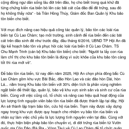
cộng đồng ngư dân sống lâu đời trên đảo, họ cho biết trong quá khứ đã
từng chứng kiến rùa biển bò lên các bãi cát của đảo để đẻ trứng, sau đó
họ không thấy nữa” - bà Trần Hồng Thúy, Giám đốc Ban Quản lý Khu bảo
tồn biển cho biết.
Với mục đích nâng cao hiệu quả công tác quản lý, bảo tồn các loài rùa
biển tại Cù Lao Chàm; tạo môi trường, sinh cảnh để rùa biển đến các bãi
cát trên đảo sinh đẻ như trước đây, đầu tháng 6/2016, UBND TP Hội An đã
lập kế hoạch bảo tồn và phục hồi các loài rùa biển ở Cù Lao Chàm. TS
Chu Mạnh Trinh (cán bộ Khu bảo tồn biển) cho biết: “Người ta lấy con rùa
làm chỉ thị cho khu bảo tồn biển là đúng vì sức khỏe của khu bảo tồn càng
tốt thì rùa mới về”.
Để bảo tồn rùa biển, từ nay đến năm 2025, Hội An chọn phía đông bắc Cù
Lao Chàm gồm khu vực Bãi Bấc, đảo Hòn Lao và các đảo hòn Dài, hòn
Lá... nằm trong Khu bảo tồn biển với 30% diện tích là phân vùng nghiêm
ngặt biển để thiết lập, quản lý, bảo vệ khu vực sinh sản và sinh cư của rùa
biển. Cùng với việc củng cố, tổ chức và nâng cao hiệu quả hoạt động của
lực lượng tình nguyện viên bảo tồn rùa biển đã được thành lập tại đây, Hội
An sẽ thành lập trạm bảo tồn, cứu hộ rùa biển. Trạm này được xây dựng
ngay trong khu vực được quy hoạch cho nhiệm vụ bảo tồn rùa biển và
nhân sự làm việc chủ yếu là lực lượng tình nguyên viên tại đảo. Cùng với
đó, thực hiện biện pháp bảo tồn chuyển vị, di dời trứng rùa biển từ Vườn
quốc gia Côn Đảo (Bà Rịa - Vũng Tàu) về Cù Lao Chàm để tổ chức quản