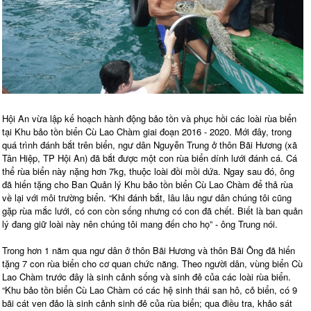
Hội An vừa lập kế hoạch hành động bảo tồn và phục hồi các loài rùa biển
tại Khu bảo tồn biển Cù Lao Chàm giai đoạn 2016 - 2020. Mới đây, trong
quá trình đánh bắt trên biển, ngư dân Nguyễn Trung ở thôn Bãi Hương (xã
Tân Hiệp, TP Hội An) đã bắt được một con rùa biển dính lưới đánh cá. Cá
thể rùa biển này nặng hơn 7kg, thuộc loài đồi mồi dứa. Ngay sau đó, ông
đã hiến tặng cho Ban Quản lý Khu bảo tồn biển Cù Lao Chàm để thả rùa
về lại với môi trường biển. “Khi đánh bắt, lâu lâu ngư dân chúng tôi cũng
gặp rùa mắc lưới, có con còn sống nhưng có con đã chết. Biết là ban quản
lý đang giữ loài này nên chúng tôi mang đến cho họ” - ông Trung nói.
Trong hơn 1 năm qua ngư dân ở thôn Bãi Hương và thôn Bãi Ông đã hiến
tặng 7 con rùa biển cho cơ quan chức năng. Theo người dân, vùng biển Cù
Lao Chàm trước đây là sinh cảnh sống và sinh đẻ của các loài rùa biển.
“Khu bảo tồn biển Cù Lao Chàm có các hệ sinh thái san hô, cỏ biển, có 9
bãi cát ven đảo là sinh cảnh sinh đẻ của rùa biển; qua điều tra, khảo sát