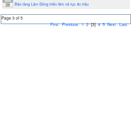
MAR
Bảo tàng Lâm Đồng triển lãm về tục ăn trầu
06
Page 3 of 5
First
Previous
1
2
[3]
4
5
Next
Last