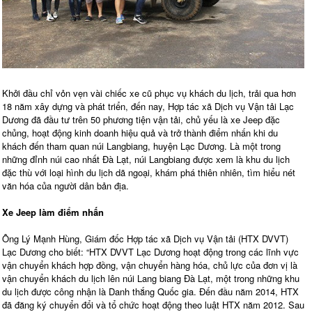
Khởi đầu chỉ vỏn vẹn vài chiếc xe cũ phục vụ khách du lịch, trải qua hơn
18 năm xây dựng và phát triển, đến nay, Hợp tác xã Dịch vụ Vận tải Lạc
Dương đã đầu tư trên 50 phương tiện vận tải, chủ yếu là xe Jeep đặc
chủng, hoạt động kinh doanh hiệu quả và trở thành điểm nhấn khi du
khách đến tham quan núi Langbiang, huyện Lạc Dương. Là một trong
những đỉnh núi cao nhất Đà Lạt, núi Langbiang được xem là khu du lịch
đặc thù với loại hình du lịch dã ngoại, khám phá thiên nhiên, tìm hiểu nét
văn hóa của người dân bản địa.
Xe Jeep làm điểm nhấn
Ông Lý Mạnh Hùng, Giám đốc Hợp tác xã Dịch vụ Vận tải (HTX DVVT)
Lạc Dương cho biết: “HTX DVVT Lạc Dương hoạt động trong các lĩnh vực
vận chuyển khách hợp đồng, vận chuyển hàng hóa, chủ lực của đơn vị là
vận chuyển khách du lịch lên núi Lang biang Đà Lạt, một trong những khu
du lịch được công nhận là Danh thắng Quốc gia. Đến đầu năm 2014, HTX
đã đăng ký chuyển đổi và tổ chức hoạt động theo luật HTX năm 2012. Sau