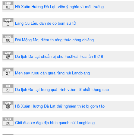
SEP
Hồ Xuân Hương Đà Lạt, việc ý nghĩa vì môi trường
01
AUG
Làng Cù Lần, đàn dê có bờm sư tử
11
AUG
Đồi Mộng Mơ, điểm thưởng thức cồng chiêng
06
AUG
Du lịch Đà Lạt chuẩn bị cho Festival Hoa lần thứ 6
05
JUL
Men say rượu cần giữa rừng núi Langbiang
27
JUL
Du lịch Đà Lạt trong quá trình vươn tới chất lượng cao
21
APR
Hồ Xuân Hương Đà Lạt thử nghiệm thiết bị gom tảo
09
MAR
Giải đua xe đạp địa hình quanh núi Langbiang
20