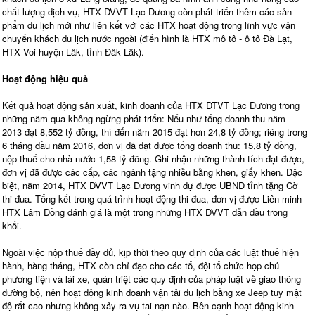
chất lượng dịch vụ, HTX DVVT Lạc Dương còn phát triển thêm các sản
phẩm du lịch mới như liên kết với các HTX hoạt động trong lĩnh vực vận
chuyển khách du lịch nước ngoài (điển hình là HTX mô tô - ô tô Đà Lạt,
HTX Voi huyện Lăk, tỉnh Đăk Lăk).
Hoạt động hiệu quả
Kết quả hoạt động sản xuất, kinh doanh của HTX DTVT Lạc Dương trong
những năm qua không ngừng phát triển: Nếu như tổng doanh thu năm
2013 đạt 8,552 tỷ đồng, thì đến năm 2015 đạt hơn 24,8 tỷ đồng; riêng trong
6 tháng đầu năm 2016, đơn vị đã đạt được tổng doanh thu: 15,8 tỷ đồng,
nộp thuế cho nhà nước 1,58 tỷ đồng. Ghi nhận những thành tích đạt được,
đơn vị đã được các cấp, các ngành tặng nhiều bằng khen, giấy khen. Ðặc
biệt, năm 2014, HTX DVVT Lạc Dương vinh dự được UBND tỉnh tặng Cờ
thi đua. Tổng kết trong quá trình hoạt động thi đua, đơn vị được Liên minh
HTX Lâm Ðồng đánh giá là một trong những HTX DVVT dẫn đầu trong
khối.
Ngoài việc nộp thuế đầy đủ, kịp thời theo quy định của các luật thuế hiện
hành, hàng tháng, HTX còn chỉ đạo cho các tổ, đội tổ chức họp chủ
phương tiện và lái xe, quán triệt các quy định của pháp luật về giao thông
đường bộ, nên hoạt động kinh doanh vận tải du lịch bằng xe Jeep tuy mật
độ rất cao nhưng không xảy ra vụ tai nạn nào. Bên cạnh hoạt động kinh