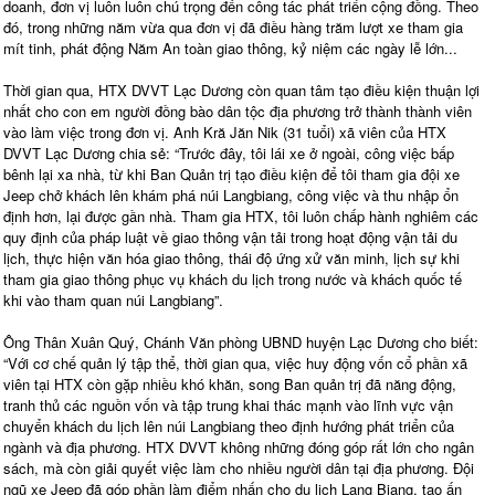
doanh, đơn vị luôn luôn chú trọng đến công tác phát triển cộng đồng. Theo
đó, trong những năm vừa qua đơn vị đã điều hàng trăm lượt xe tham gia
mít tinh, phát động Năm An toàn giao thông, kỷ niệm các ngày lễ lớn...
Thời gian qua, HTX DVVT Lạc Dương còn quan tâm tạo điều kiện thuận lợi
nhất cho con em người đồng bào dân tộc địa phương trở thành thành viên
vào làm việc trong đơn vị. Anh Kră Jăn Nik (31 tuổi) xã viên của HTX
DVVT Lạc Dương chia sẻ: “Trước đây, tôi lái xe ở ngoài, công việc bấp
bênh lại xa nhà, từ khi Ban Quản trị tạo điều kiện để tôi tham gia đội xe
Jeep chở khách lên khám phá núi Langbiang, công việc và thu nhập ổn
định hơn, lại được gần nhà. Tham gia HTX, tôi luôn chấp hành nghiêm các
quy định của pháp luật về giao thông vận tải trong hoạt động vận tải du
lịch, thực hiện văn hóa giao thông, thái độ ứng xử văn minh, lịch sự khi
tham gia giao thông phục vụ khách du lịch trong nước và khách quốc tế
khi vào tham quan núi Langbiang”.
Ông Thân Xuân Quý, Chánh Văn phòng UBND huyện Lạc Dương cho biết:
“Với cơ chế quản lý tập thể, thời gian qua, việc huy động vốn cổ phần xã
viên tại HTX còn gặp nhiều khó khăn, song Ban quản trị đã năng động,
tranh thủ các nguồn vốn và tập trung khai thác mạnh vào lĩnh vực vận
chuyển khách du lịch lên núi Langbiang theo định hướng phát triển của
ngành và địa phương. HTX DVVT không những đóng góp rất lớn cho ngân
sách, mà còn giải quyết việc làm cho nhiều người dân tại địa phương. Đội
ngũ xe Jeep đã góp phần làm điểm nhấn cho du lịch Lang Biang, tạo ấn