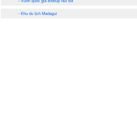
-
Vườn quốc gia Bidoup Núi Bà
-
Khu du lịch Madagui