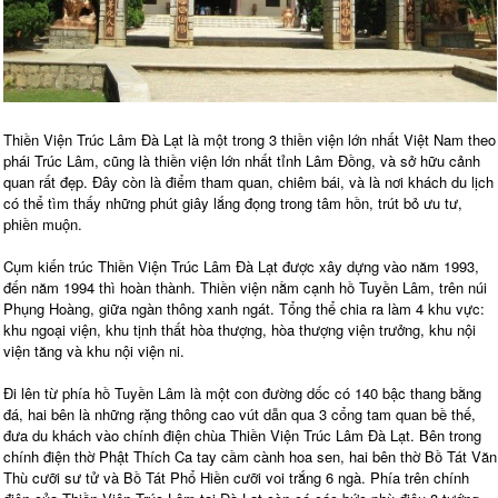
Thiền Viện Trúc Lâm Đà Lạt là một trong 3 thiền viện lớn nhất Việt Nam theo
phái Trúc Lâm, cũng là thiền viện lớn nhất tỉnh Lâm Đồng, và sở hữu cảnh
quan rất đẹp. Đây còn là điểm tham quan, chiêm bái, và là nơi khách du lịch
có thể tìm thấy những phút giây lắng đọng trong tâm hồn, trút bỏ ưu tư,
phiền muộn.
Cụm kiến trúc Thiền Viện Trúc Lâm Đà Lạt được xây dựng vào năm 1993,
đến năm 1994 thì hoàn thành. Thiền viện nằm cạnh hồ Tuyền Lâm, trên núi
Phụng Hoàng, giữa ngàn thông xanh ngát. Tổng thể chia ra làm 4 khu vực:
khu ngoại viện, khu tịnh thất hòa thượng, hòa thượng viện trưởng, khu nội
viện tăng và khu nội viện ni.
Đi lên từ phía hồ Tuyền Lâm là một con đường dốc có 140 bậc thang bằng
đá, hai bên là những rặng thông cao vút dẫn qua 3 cổng tam quan bề thế,
đưa du khách vào chính điện chùa Thiền Viện Trúc Lâm Đà Lạt. Bên trong
chính điện thờ Phật Thích Ca tay cầm cành hoa sen, hai bên thờ Bồ Tát Văn
Thù cưỡi sư tử và Bồ Tát Phổ Hiền cưỡi voi trắng 6 ngà. Phía trên chính