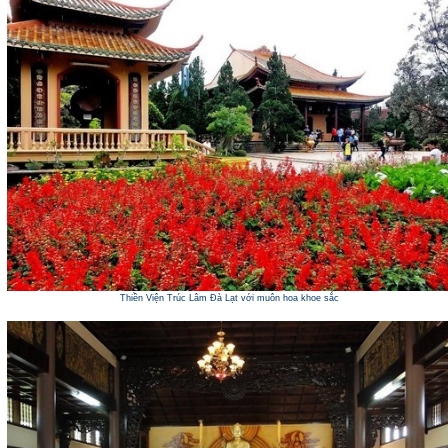
Thiền Viện Trúc Lâm Đà Lạt với muôn hoa khoe sắc