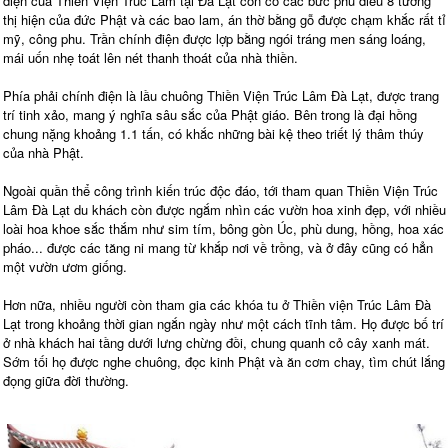
điện của Thiền Viện Trúc Lâm tại Đà Lạt còn có các bức phù điêu 8 tướng
thị hiện của đức Phật và các bao lam, án thờ bằng gỗ được chạm khắc rất tỉ
mỹ, công phu. Trần chính điện được lợp bằng ngói tráng men sáng loáng,
mái uốn nhẹ toát lên nét thanh thoát của nhà thiền.
Phía phải chính điện là lầu chuông Thiền Viện Trúc Lâm Đà Lạt, được trang
trí tinh xảo, mang ý nghĩa sâu sắc của Phật giáo. Bên trong là đại hồng
chung nặng khoảng 1.1 tấn, có khắc những bài kệ theo triết lý thâm thúy
của nhà Phật.
Ngoài quần thể công trình kiến trúc độc đáo, tới tham quan Thiền Viện Trúc
Lâm Đà Lạt du khách còn được ngắm nhìn các vườn hoa xinh đẹp, với nhiều
loài hoa khoe sắc thắm như sim tím, bông gòn Úc, phù dung, hồng, hoa xác
pháo... được các tăng ni mang từ khắp nơi về trồng, và ở đây cũng có hẳn
một vườn ươm giống.
Hơn nữa, nhiều người còn tham gia các khóa tu ở Thiền viện Trúc Lâm Đà
Lạt trong khoảng thời gian ngắn ngày như một cách tĩnh tâm. Họ được bố trí
ở nhà khách hai tầng dưới lưng chừng đồi, chung quanh cỏ cây xanh mát.
Sớm tối họ được nghe chuông, đọc kinh Phật và ăn cơm chay, tìm chút lắng
đọng giữa đời thường.