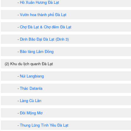
-
Hồ Xuân Hương Đà Lạt
-
Vườn hoa thành phố Đà Lạt
-
Chợ Đà Lạt & Chợ đêm Đà Lạt
-
Dinh Bảo Đại Đà Lạt (Dinh 3)
-
Bảo tàng Lâm Đồng
(2) Khu du lịch quanh Đà Lạt
-
Núi Langbiang
-
Thác Datanla
-
Làng Cù Lần
-
Đồi Mộng Mơ
-
Thung Lũng Tình Yêu Đà Lạt