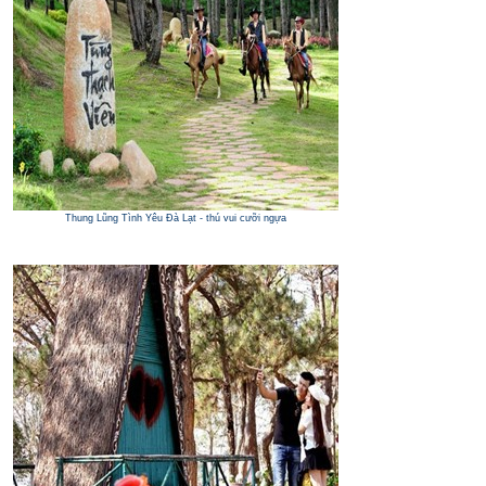
Thung Lũng Tình Yêu Đà Lạt - thú vui cưỡi ngựa