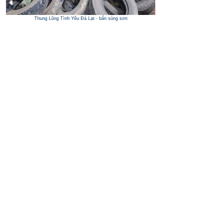
Thung Lũng Tình Yêu Đà Lạt - bắn súng sơn