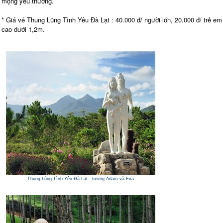
mộng yêu thương.
* Giá vé Thung Lũng Tình Yêu Đà Lạt : 40.000 đ/ người lớn, 20.000 đ/ trẻ em
cao dưới 1,2m.
Thung Lũng Tình Yêu Đà Lạt - tượng Adam và Eva