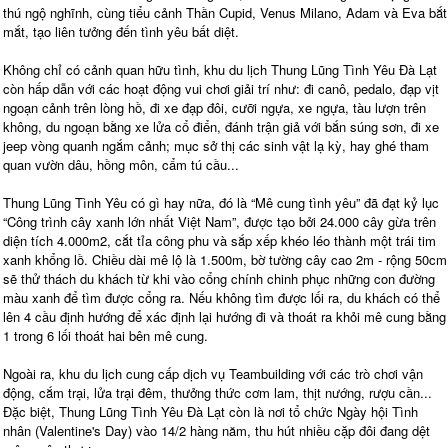
thú ngộ nghĩnh, cùng tiểu cảnh Thần Cupid, Venus Milano, Adam và Eva bắt
mắt, tạo liên tưởng đến tình yêu bất diệt.
Không chỉ có cảnh quan hữu tình, khu du lịch Thung Lũng Tình Yêu Đà Lạt
còn hấp dẫn với các hoạt động vui chơi giải trí như: đi canô, pedalo, đạp vịt
ngoạn cảnh trên lòng hồ, đi xe đạp đôi, cưỡi ngựa, xe ngựa, tàu lượn trên
không, du ngoạn bằng xe lửa cổ điển, đánh trận giả với bắn súng sơn, đi xe
jeep vòng quanh ngắm cảnh; mục sở thị các sinh vật lạ kỳ, hay ghé tham
quan vườn dâu, hồng môn, cẩm tú cầu...
Thung Lũng Tình Yêu có gì hay nữa, đó là “Mê cung tình yêu” đã đạt kỷ lục
“Công trình cây xanh lớn nhất Việt Nam”, được tạo bởi 24.000 cây gừa trên
diện tích 4.000m2, cắt tỉa công phu và sắp xếp khéo léo thành một trái tim
xanh khổng lồ. Chiều dài mê lộ là 1.500m, bờ tường cây cao 2m - rộng 50cm
sẽ thử thách du khách từ khi vào cổng chính chinh phục những con đường
màu xanh để tìm được cổng ra. Nếu không tìm được lối ra, du khách có thể
lên 4 cầu định hướng để xác định lại hướng đi và thoát ra khỏi mê cung bằng
1 trong 6 lối thoát hai bên mê cung.
Ngoài ra, khu du lịch cung cấp dịch vụ Teambuilding với các trò chơi vận
động, cắm trại, lửa trại đêm, thưởng thức cơm lam, thịt nướng, rượu cần...
Đặc biệt, Thung Lũng Tình Yêu Đà Lạt còn là nơi tổ chức Ngày hội Tình
nhân (Valentine's Day) vào 14/2 hàng năm, thu hút nhiều cặp đôi đang dệt