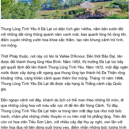
Thung Lũng Tình Yêu ở Đà Lạt có diện tích gần 140ha, nằm bên sườn đồi
với những dải rừng thông quanh năm xanh mát, bao quanh lòng hồ rộng lớn,
điểm xuyến những vườn hoa khoe sắc thắm, tạo nên khung cảnh trữ tình,
mơ mộng.
Thời Pháp thuộc, nơi này có tên là Vallée D'Amour. Đến thời Bảo Đại, tên
được đổi thành thung lũng Hòa Bình. Năm 1953, thị trưởng Đà Lạt lúc bấy
giờ quyết định đổi tên thành Thung Lũng Tình Yêu. Năm 1972, một đập ngăn
nước được xây dựng vắt ngang qua thung lũng tạo thành hồ Đa Thiện rộng
khoảng 10ha, càng khiến cảnh quan thêm thơ mộng. Tháng 10 năm 1998,
Thung Lũng Tình Yêu Đà Lạt đã được xếp hạng là Thắng cảnh cấp Quốc
gia.
Đến ngoạn cảnh nơi đây, khách du lịch có thể men theo những lối mòn, đi
qua những cổng hoa với màu sắc rực rỡ để lên đồi Vọng Cảnh. Từ đây,
Thung Lũng Tình Yêu Đà Lạt hiện ra trong tầm mắt đẹp tựa như một bức
tranh, chấm phá những chiếc thuyền vi vu trên mặt hồ phẳng lặng. Trên đồi
còn có hoa viên Tiểu Sơn Lâm, với nhiều cây đại thụ uy nghi, xen lẫn với
triền hoa đua nở bên dòng suối trong veo, điểm nhấn những bức tượng hình