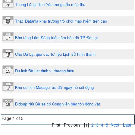
SEP
Thung Lũng Tình Yêu trong sắc mùa thu
26
JUL
Thác Datanla khai trương trò chơi mạo hiểm trên cao
08
JUN
Bảo tàng Lâm Đồng triển lãm bản đồ TP Đà Lạt
17
JUN
Chợ Đà Lạt qua các tư liệu Lịch sử hình thành
15
JUN
Du lịch Đà Lạt định vị thương hiệu
15
JUN
Khu du lịch Madagui ưu đãi ngày hè sôi động
12
MAY
Bidoup Núi Bà sẽ có Công viên bảo tồn động vật
19
Page 1 of 5
First
Previous
[1]
2
3
4
5
Next
Last