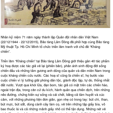
Nhân kỷ niệm 71 năm ngày thành lập Quân đội nhân dân Việt Nam
(22/12/1944 - 22/12/2015), Bảo tàng Lâm Đồng đã phối hợp cùng Bảo tàng
Mỹ thuật Tp. Hồ Chí Minh tổ chức triển lãm tranh với chủ đề “Kháng
chiến”.
Triển lãm “Kháng chiến” tại Bảo tàng Lâm Đồng giới thiệu gần 40 tác phẩm
ký hoạ được các tác giả vẽ lại (phiên bản), phản ánh sinh động đời sống
chiến đấu và những tấm gương anh dũng của quân và dân miền Nam trong
cuộc kháng chiến cứu nước. Các hoạ sĩ cũng là chiến sĩ, họ bước vào
cuộc chiến vì lý tưởng giải phóng dân tộc, giành độc lập, tự do, thống nhất
đất nước. Vượt qua khói lửa, đạn bom, tác giả có mặt trên các chiến hào,
ngoài trận địa, trong căn cứ du kích, hành quân qua chiến dịch, trên những
nẻo đường, chứng kiến sự sống và cái chết, bằng cả tâm huyết và xúc
cảm, với những phương tiện đơn giản, gọn nhẹ có trong tay: bút chì, than,
bút mực, bút sắt, dùng cành cây làm cọ, vẽ trên những tập giấy bìa, vỏ
bao thuốc lá và cả những mảnh giấy nhỏ có thể tận dụng. Những nét vẽ