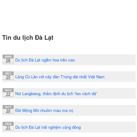
Tin du lịch Đà Lạt
MAR
Du lịch Đà Lạt ngắm hoa trên cao
08
DEC
Làng Cù Lần với cây đàn T'rưng dài nhất Việt Nam
25
NOV
Núi Langbiang, thẩm định du lịch “leo vách đá”
22
OCT
Đồi Mộng Mơ nhuốm màu ma mị
20
FEB
Du lịch Đà Lạt trải nghiệm cộng đồng
21