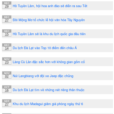
DEC
Hồ Tuyền Lâm, hội hoa anh đào sẽ diễn ra sau Tết
29
DEC
Đồi Mộng Mơ tổ chức lễ hội văn hóa Tây Nguyên
27
DEC
Hồ Tuyền Lâm sẽ là khu du lịch quốc gia đầu tiên
15
DEC
Du lịch Đà Lạt vào Top 10 điểm đến châu Á
14
NOV
Làng Cù Lần đặc sắc hơn với không gian gốm cổ
23
NOV
Núi Langbiang với đội xe Jeep đặc chủng
02
OCT
Du lịch Đà Lạt tìm về những nét riêng thân thuộc
16
SEP
Khu du lịch Madagui giảm giá phòng ngày thứ 6
27