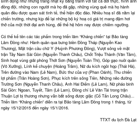
sinh động như những trang nhật ký bằng tranh với tất cả đời thực, hình ảnh
đồng đội, những con người mà họ đã gặp, những vùng quê mà họ hành
quân đều được quan sát tinh tế, thể hiện độc đáo. Nhiều hoạ sĩ đã nằm lại
chiến trường, nhưng kịp để lại những bộ ký hoạ có giá trị mang đậm hơi
thở của một thời đại anh hùng, để thế hệ hôm nay được chiêm ngưỡng.
Có thể kể tên các tác phẩm trong triển lãm “Kháng chiến” tại Bảo tàng
Lâm Đồng như: Hành quân qua bưng biền Đồng Tháp (Nguyễn Kao
Thương), Mặt trận cầu chữ Y (Huỳnh Phương Đông), Vượt sông về mặt
trận Tây Nam Sài Gòn (Nguyễn Thanh Châu), Chốt Triệu Thành (Văn Tâm),
Sinh hoạt vùng giải phóng Thới Sơn (Nguyễn Toàn Thi), Góp gạo nuôi quân
(Võ Xưởng), Lính kể chuyện (Hoàng Trầm), Nữ du kích ngồi họp (Thái Hà),
Trên đường vào Nam (Lê Nam), Bức thư của vợ (Phan Oánh), Thu chiến
lợi phẩm (Trần Hoàng Sơn), Phục kích trên sông Tiền, Những nẻo đường
Trường Sơn (Nguyễn Thanh Châu), Anh Hai Điểm (Lê Lam), Nữ pháo binh
Sài Gòn: Ngoan, Tuyết, Tâm (Lê Lam), Đồng chí Lê Văn Tài trong trận
Thuận Lợi bị thương nhưng vẫn bắt sống được giặc (Cổ Tấn Long Châu)...
Triển lãm “Kháng chiến” diễn ra tại Bảo tàng Lâm Đồng trong 1 tháng, từ
ngày 15/12/2015 đến ngày 15/1/2016.
TTXT du lịch Đà Lạt