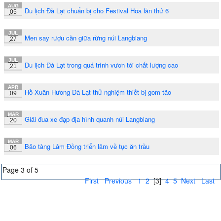
AUG
Du lịch Đà Lạt chuẩn bị cho Festival Hoa lần thứ 6
05
JUL
Men say rượu cần giữa rừng núi Langbiang
27
JUL
Du lịch Đà Lạt trong quá trình vươn tới chất lượng cao
21
APR
Hồ Xuân Hương Đà Lạt thử nghiệm thiết bị gom tảo
09
MAR
Giải đua xe đạp địa hình quanh núi Langbiang
20
MAR
Bảo tàng Lâm Đồng triển lãm về tục ăn trầu
06
Page 3 of 5
First
Previous
1
2
[3]
4
5
Next
Last