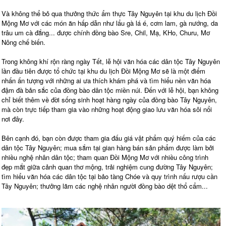
Và không thể bỏ qua thưởng thức ẩm thực Tây Nguyên tại khu du lịch Đồi
Mộng Mơ với các món ăn hấp dẫn như lẩu gà lá é, cơm lam, gà nướng, da
trâu um cà đắng... được chính đồng bào Sre, Chil, Mạ, KHo, Churu, Mơ
Nông chế biến.
Trong không khí rộn ràng ngày Tết, lễ hội văn hóa các dân tộc Tây Nguyên
lần đầu tiên được tổ chức tại khu du lịch Đồi Mộng Mơ sẽ là một điểm
nhấn ấn tượng với những ai ưa thích khám phá và tìm hiểu nền văn hóa
đậm đà bản sắc của đồng bào dân tộc miền núi. Đến với lễ hội, bạn không
chỉ biết thêm về đời sống sinh hoạt hàng ngày của đồng bào Tây Nguyên,
mà còn trực tiếp tham gia vào những hoạt động giao lưu văn hóa sôi nổi
nơi đây.
Bên cạnh đó, bạn còn được tham gia đấu giá vật phẩm quý hiếm của các
dân tộc Tây Nguyên; mua sắm tại gian hàng bán sản phẩm được làm bởi
nhiều nghệ nhân dân tộc; tham quan Đồi Mộng Mơ với nhiều công trình
đẹp mắt giữa cảnh quan thơ mộng, trải nghiệm cung đường Tây Nguyên;
tìm hiểu văn hóa các dân tộc tại bảo tàng Chóe và quy trình nấu rượu cần
Tây Nguyên; thưởng lãm các nghệ nhân người đồng bào dệt thổ cẩm...