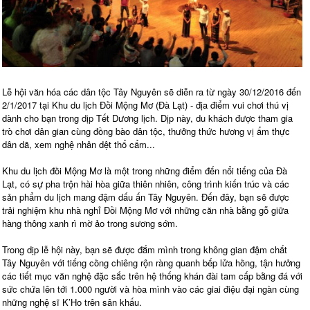
Lễ hội văn hóa các dân tộc Tây Nguyên sẽ diễn ra từ ngày 30/12/2016 đến
2/1/2017 tại Khu du lịch Đồi Mộng Mơ (Đà Lạt) - địa điểm vui chơi thú vị
dành cho bạn trong dịp Tết Dương lịch. Dịp này, du khách được tham gia
trò chơi dân gian cùng đồng bào dân tộc, thưởng thức hương vị ẩm thực
dân dã, xem nghệ nhân dệt thổ cẩm...
Khu du lịch đồi Mộng Mơ là một trong những điểm đến nổi tiếng của Đà
Lạt, có sự pha trộn hài hòa giữa thiên nhiên, công trình kiến trúc và các
sản phẩm du lịch mang đậm dấu ấn Tây Nguyên. Đến đây, bạn sẽ được
trải nghiệm khu nhà nghỉ Đồi Mộng Mơ với những căn nhà bằng gỗ giữa
hàng thông xanh rì mờ ảo trong sương sớm.
Trong dịp lễ hội này, bạn sẽ được đắm mình trong không gian đậm chất
Tây Nguyên với tiếng cồng chiêng rộn ràng quanh bếp lửa hồng, tận hưởng
các tiết mục văn nghệ đặc sắc trên hệ thống khán đài tam cấp bằng đá với
sức chứa lên tới 1.000 người và hòa mình vào các giai điệu đại ngàn cùng
những nghệ sĩ K’Ho trên sân khấu.