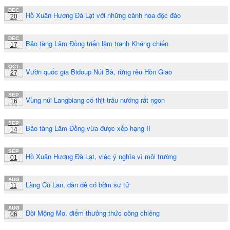
DEC
Hồ Xuân Hương Đà Lạt với những cảnh hoa độc đáo
20
DEC
Bảo tàng Lâm Đồng triển lãm tranh Kháng chiến
17
OCT
Vườn quốc gia Bidoup Núi Bà, rừng rêu Hòn Giao
27
SEP
Vùng núi Langbiang có thịt trâu nướng rất ngon
16
SEP
Bảo tàng Lâm Đồng vừa được xếp hạng II
14
SEP
Hồ Xuân Hương Đà Lạt, việc ý nghĩa vì môi trường
01
AUG
Làng Cù Lần, đàn dê có bờm sư tử
11
AUG
Đồi Mộng Mơ, điểm thưởng thức cồng chiêng
06