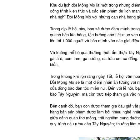
Khu du lịch đồi Mộng Mơ là một trong những điểm 
công trình kiến trúc và các sản phẩm du lịch ma
nhà nghỉ Đồi Mộng Mơ với những căn nhà bằng gỗ
Trong dịp lễ hội này, bạn sẽ được đắm mình tron
quanh bếp lửa hồng, tận hưởng các tiết mục văn 
lên tới 1.000 người và hòa mình vào các giai điệ
Và không thể bỏ qua thưởng thức ẩm thực Tây Ng
gà lá é, cơm lam, gà nướng, da trâu um cà đắng.
biến.
Trong không khí rộn ràng ngày Tết, lễ hội văn hóa
Đồi Mộng Mơ sẽ là một điểm nhấn ấn tượng với n
của đồng bào dân tộc miền núi. Đến với lễ hội, b
bào Tây Nguyên, mà còn trực tiếp tham gia vào nh
Bên cạnh đó, bạn còn được tham gia đấu giá vật
hàng bán sản phẩm được làm bởi nhiều nghệ nhân
giữa cảnh quan thơ mộng, trải nghiệm cung đường
quy trình nấu rượu cần Tây Nguyên; thưởng lãm c