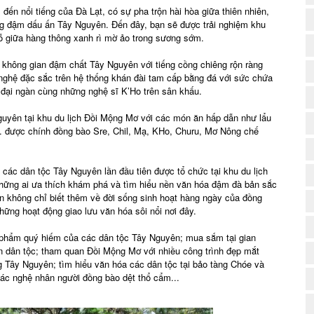
đến nổi tiếng của Đà Lạt, có sự pha trộn hài hòa giữa thiên nhiên,
ng đậm dấu ấn Tây Nguyên. Đến đây, bạn sẽ được trải nghiệm khu
 giữa hàng thông xanh rì mờ ảo trong sương sớm.
(
g không gian đậm chất Tây Nguyên với tiếng cồng chiêng rộn ràng
nghệ đặc sắc trên hệ thống khán đài tam cấp bằng đá với sức chứa
u đại ngàn cùng những nghệ sĩ K’Ho trên sân khấu.
uyên tại khu du lịch Đồi Mộng Mơ với các món ăn hấp dẫn như lẩu
.. được chính đồng bào Sre, Chil, Mạ, KHo, Churu, Mơ Nông chế
 các dân tộc Tây Nguyên lần đầu tiên được tổ chức tại khu du lịch
hững ai ưa thích khám phá và tìm hiểu nền văn hóa đậm đà bản sắc
ạn không chỉ biết thêm về đời sống sinh hoạt hàng ngày của đồng
ững hoạt động giao lưu văn hóa sôi nổi nơi đây.
 phẩm quý hiếm của các dân tộc Tây Nguyên; mua sắm tại gian
 dân tộc; tham quan Đồi Mộng Mơ với nhiều công trình đẹp mắt
 Tây Nguyên; tìm hiểu văn hóa các dân tộc tại bảo tàng Chóe và
ác nghệ nhân người đồng bào dệt thổ cẩm...
(