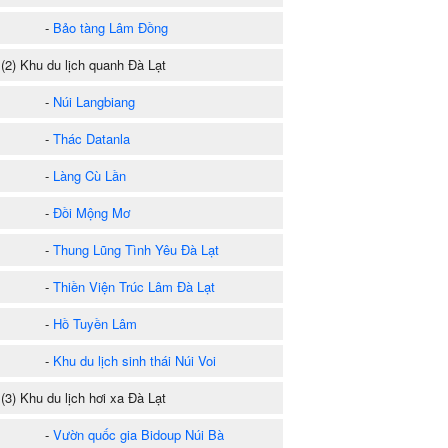
-
Bảo tàng Lâm Đồng
2) Khu du lịch quanh Đà Lạt
-
Núi Langbiang
-
Thác Datanla
-
Làng Cù Lần
-
Đồi Mộng Mơ
-
Thung Lũng Tình Yêu Đà Lạt
-
Thiền Viện Trúc Lâm Đà Lạt
-
Hồ Tuyền Lâm
-
Khu du lịch sinh thái Núi Voi
3) Khu du lịch hơi xa Đà Lạt
-
Vườn quốc gia Bidoup Núi Bà