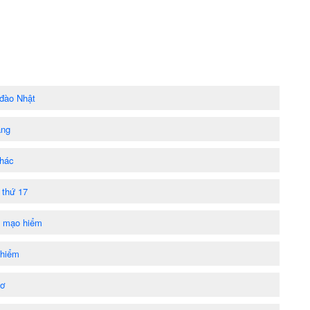
 đào Nhật
ang
thác
 thứ 17
h mạo hiểm
 hiểm
sơ