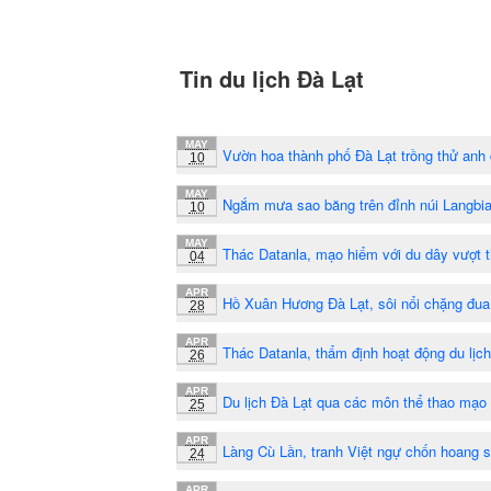
Tin du lịch Đà Lạt
MAY
Vườn hoa thành phố Đà Lạt trồng thử anh
10
MAY
Ngắm mưa sao băng trên đỉnh núi Langbi
10
MAY
Thác Datanla, mạo hiểm với du dây vượt 
04
APR
Hồ Xuân Hương Đà Lạt, sôi nổi chặng đua
28
APR
Thác Datanla, thẩm định hoạt động du lịc
26
APR
Du lịch Đà Lạt qua các môn thể thao mạo
25
APR
Làng Cù Lần, tranh Việt ngự chốn hoang 
24
APR