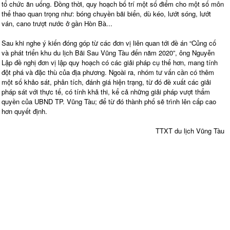
tổ chức ăn uống. Đồng thời, quy hoạch bố trí một số điểm cho một số môn
thể thao quan trọng như: bóng chuyền bãi biển, dù kéo, lướt sóng, lướt
ván, cano trượt nước ở gần Hòn Bà...
Sau khi nghe ý kiến đóng góp từ các đơn vị liên quan tới đề án “Củng cố
và phát triển khu du lịch Bãi Sau Vũng Tàu đến năm 2020”, ông Nguyễn
Lập đề nghị đơn vị lập quy hoạch có các giải pháp cụ thể hơn, mang tính
đột phá và đặc thù của địa phương. Ngoài ra, nhóm tư vấn cần có thêm
một số khảo sát, phân tích, đánh giá hiện trạng, từ đó đề xuất các giải
pháp sát với thực tế, có tính khả thi, kể cả những giải pháp vượt thẩm
quyền của UBND TP. Vũng Tàu; để từ đó thành phố sẽ trình lên cấp cao
hơn quyết định.
TTXT du lịch Vũng Tàu