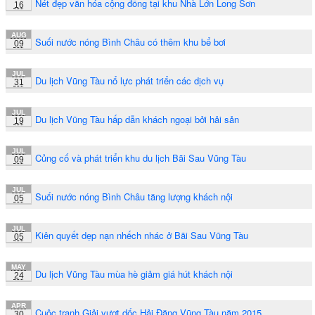
Nét đẹp văn hóa cộng đồng tại khu Nhà Lớn Long Sơn
16
AUG
Suối nước nóng Bình Châu có thêm khu bể bơi
09
JUL
Du lịch Vũng Tàu nổ lực phát triển các dịch vụ
31
JUL
Du lịch Vũng Tàu hấp dẫn khách ngoại bởi hải sản
19
JUL
Củng cố và phát triển khu du lịch Bãi Sau Vũng Tàu
09
JUL
Suối nước nóng Bình Châu tăng lượng khách nội
05
JUL
Kiên quyết dẹp nạn nhếch nhác ở Bãi Sau Vũng Tàu
05
MAY
Du lịch Vũng Tàu mùa hè giảm giá hút khách nội
24
APR
Cuộc tranh Giải vượt dốc Hải Đăng Vũng Tàu năm 2015
30