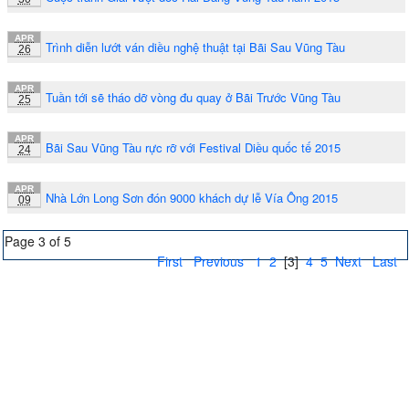
APR
Trình diễn lướt ván diều nghệ thuật tại Bãi Sau Vũng Tàu
26
APR
Tuần tới sẽ tháo dỡ vòng đu quay ở Bãi Trước Vũng Tàu
25
APR
Bãi Sau Vũng Tàu rực rỡ với Festival Diều quốc tế 2015
24
APR
Nhà Lớn Long Sơn đón 9000 khách dự lễ Vía Ông 2015
09
Page 3 of 5
First
Previous
1
2
[3]
4
5
Next
Last