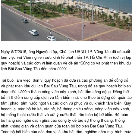
Ngày 8/7/2015, ông Nguyễn Lập, Chủ tịch UBND TP. Vũng Tàu đã có buổi
làm việc với Viện nghiên cứu kinh tế phát triển TP. Hồ Chí Minh (đơn vị lập
quy hoạch) và các đơn vị liên quan về đề án “Củng cố và phát triển khu du
lịch Bãi Sau Vũng Tàu đến năm 2020”.
Tại buổi làm việc, đơn vị quy hoạch đã đưa ra các phương án để củng cố
và phát triển khu du lịch Bãi Sau Vũng Tàu, trong đó sẽ quy hoạch bờ biển
đoạn dài 1.200m thành công viên cây xanh, bãi tắm công cộng. Đồng thời
bố trí 5 điểm cung cấp dịch vụ tắm biển như: cho thuê tủ đựng đồ, quần áo
tắm, phao, tắm nước ngọt và các dịch vụ phục vụ du khách tắm biển. Quy
hoạch lại toàn bộ bờ kè, vỉa hè, hệ thống chiếu sáng, công viên cây xanh,
hệ thống thoát nước thải và xử lý nước thải trên toàn bộ bờ biển. Bỏ toàn
bộ hàng rào ngăn cách giữa các công ty để tạo sự thông thoáng, thống
nhất không gian và cảnh quan của toàn bộ bờ biển Bãi Sau Vũng Tàu.
Toàn bộ bãi biển của các đơn vị là khu bãi tắm, nghiêm cấm mọi hình thức