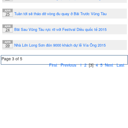
APR
Tuần tới sẽ tháo dỡ vòng đu quay ở Bãi Trước Vũng Tàu
25
APR
Bãi Sau Vũng Tàu rực rỡ với Festival Diều quốc tế 2015
24
APR
Nhà Lớn Long Sơn đón 9000 khách dự lễ Vía Ông 2015
09
Page 3 of 5
First
Previous
1
2
[3]
4
5
Next
Last