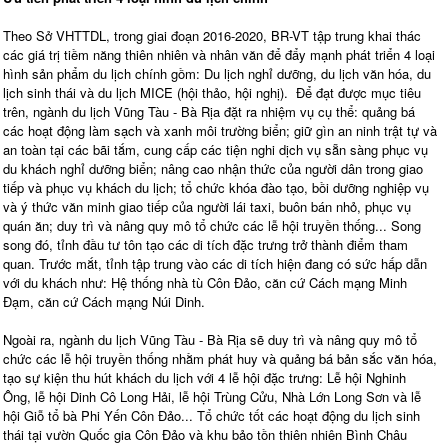
Theo Sở VHTTDL, trong giai đoạn 2016-2020, BR-VT tập trung khai thác
các giá trị tiềm năng thiên nhiên và nhân văn để đẩy mạnh phát triển 4 loại
hình sản phẩm du lịch chính gồm: Du lịch nghỉ dưỡng, du lịch văn hóa, du
lịch sinh thái và du lịch MICE (hội thảo, hội nghị). Để đạt được mục tiêu
trên, ngành du lịch Vũng Tàu - Bà Rịa đặt ra nhiệm vụ cụ thể: quảng bá
các hoạt động làm sạch và xanh môi trường biển; giữ gìn an ninh trật tự và
an toàn tại các bãi tắm, cung cấp các tiện nghi dịch vụ sẵn sàng phục vụ
du khách nghỉ dưỡng biển; nâng cao nhận thức của người dân trong giao
tiếp và phục vụ khách du lịch; tổ chức khóa đào tạo, bồi dưỡng nghiệp vụ
và ý thức văn minh giao tiếp của người lái taxi, buôn bán nhỏ, phục vụ
quán ăn; duy trì và nâng quy mô tổ chức các lễ hội truyền thống... Song
song đó, tỉnh đầu tư tôn tạo các di tích đặc trưng trở thành điểm tham
quan. Trước mắt, tỉnh tập trung vào các di tích hiện đang có sức hấp dẫn
với du khách như: Hệ thống nhà tù Côn Đảo, căn cứ Cách mạng Minh
Đạm, căn cứ Cách mạng Núi Dinh.
Ngoài ra, ngành du lịch Vũng Tàu - Bà Rịa sẽ duy trì và nâng quy mô tổ
chức các lễ hội truyền thống nhằm phát huy và quảng bá bản sắc văn hóa,
tạo sự kiện thu hút khách du lịch với 4 lễ hội đặc trưng: Lễ hội Nghinh
Ông, lễ hội Dinh Cô Long Hải, lễ hội Trùng Cửu, Nhà Lớn Long Sơn và lễ
hội Giỗ tổ bà Phi Yến Côn Đảo... Tổ chức tốt các hoạt động du lịch sinh
thái tại vườn Quốc gia Côn Đảo và khu bảo tồn thiên nhiên Bình Châu