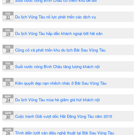
Suối nước nóng Bình Châu có thêm khu bể bơi
09
JUL
Du lịch Vũng Tàu nổ lực phát triển các dịch vụ
31
JUL
Du lịch Vũng Tàu hấp dẫn khách ngoại bởi hải sản
19
JUL
Củng cố và phát triển khu du lịch Bãi Sau Vũng Tàu
09
JUL
Suối nước nóng Bình Châu tăng lượng khách nội
05
JUL
Kiên quyết dẹp nạn nhếch nhác ở Bãi Sau Vũng Tàu
05
MAY
Du lịch Vũng Tàu mùa hè giảm giá hút khách nội
24
APR
Cuộc tranh Giải vượt dốc Hải Đăng Vũng Tàu năm 2015
30
APR
Trình diễn lướt ván diều nghệ thuật tại Bãi Sau Vũng Tàu
26