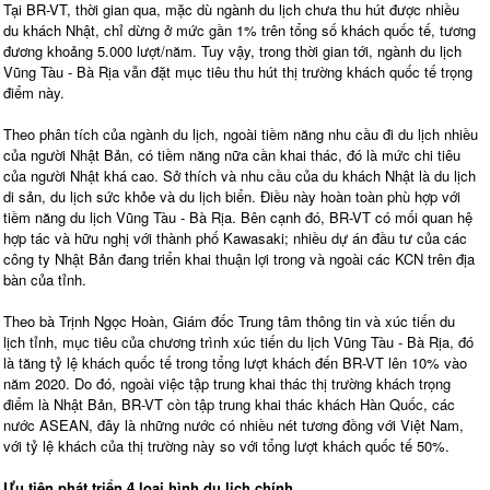
Tại BR-VT, thời gian qua, mặc dù ngành du lịch chưa thu hút được nhiều
du khách Nhật, chỉ dừng ở mức gần 1% trên tổng số khách quốc tế, tương
đương khoảng 5.000 lượt/năm. Tuy vậy, trong thời gian tới, ngành du lịch
Vũng Tàu - Bà Rịa vẫn đặt mục tiêu thu hút thị trường khách quốc tế trọng
điểm này.
Theo phân tích của ngành du lịch, ngoài tiềm năng nhu cầu đi du lịch nhiều
của người Nhật Bản, có tiềm năng nữa cần khai thác, đó là mức chi tiêu
của người Nhật khá cao. Sở thích và nhu cầu của du khách Nhật là du lịch
di sản, du lịch sức khỏe và du lịch biển. Điều này hoàn toàn phù hợp với
tiềm năng du lịch Vũng Tàu - Bà Rịa. Bên cạnh đó, BR-VT có mối quan hệ
hợp tác và hữu nghị với thành phố Kawasaki; nhiều dự án đầu tư của các
công ty Nhật Bản đang triển khai thuận lợi trong và ngoài các KCN trên địa
bàn của tỉnh.
Theo bà Trịnh Ngọc Hoàn, Giám đốc Trung tâm thông tin và xúc tiến du
lịch tỉnh, mục tiêu của chương trình xúc tiến du lịch Vũng Tàu - Bà Rịa, đó
là tăng tỷ lệ khách quốc tế trong tổng lượt khách đến BR-VT lên 10% vào
năm 2020. Do đó, ngoài việc tập trung khai thác thị trường khách trọng
điểm là Nhật Bản, BR-VT còn tập trung khai thác khách Hàn Quốc, các
nước ASEAN, đây là những nước có nhiều nét tương đồng với Việt Nam,
với tỷ lệ khách của thị trường này so với tổng lượt khách quốc tế 50%.
Ưu tiên phát triển 4 loại hình du lịch chính