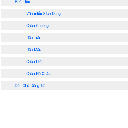
-
Phố Hiến
-
Văn miếu Xích Đằng
-
Chùa Chuông
-
Đền Trần
-
Đền Mẫu
-
Chùa Hiến
-
Chùa Nễ Châu
-
Đền Chử Đồng Tử