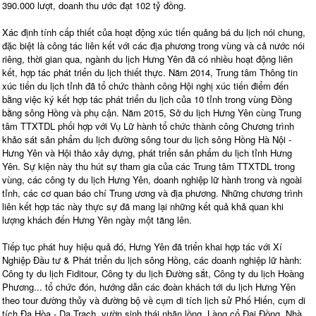
390.000 lượt, doanh thu ước đạt 102 tỷ đồng.
Xác định tính cấp thiết của hoạt động xúc tiến quảng bá du lịch nói chung,
đặc biệt là công tác liên kết với các địa phương trong vùng và cả nước nói
riêng, thời gian qua, ngành du lịch Hưng Yên đã có nhiều hoạt động liên
kết, hợp tác phát triển du lịch thiết thực. Năm 2014, Trung tâm Thông tin
xúc tiến du lịch tỉnh đã tổ chức thành công Hội nghị xúc tiến điểm đến
bằng việc ký kết hợp tác phát triển du lịch của 10 tỉnh trong vùng Đồng
bằng sông Hồng và phụ cận. Năm 2015, Sở du lịch Hưng Yên cùng Trung
tâm TTXTDL phối hợp với Vụ Lữ hành tổ chức thành công Chương trình
khảo sát sản phẩm du lịch đường sông tour du lịch sông Hồng Hà Nội -
Hưng Yên và Hội thảo xây dựng, phát triển sản phẩm du lịch tỉnh Hưng
Yên. Sự kiện này thu hút sự tham gia của các Trung tâm TTXTDL trong
vùng, các công ty du lịch Hưng Yên, doanh nghiệp lữ hành trong và ngoài
tỉnh, các cơ quan báo chí Trung ương và địa phương. Những chương trình
liên kết hợp tác này thực sự đã mang lại những kết quả khả quan khi
lượng khách đến Hưng Yên ngày một tăng lên.
Tiếp tục phát huy hiệu quả đó, Hưng Yên đã triển khai hợp tác với Xí
Nghiệp Đầu tư & Phát triển du lịch sông Hồng, các doanh nghiệp lữ hành:
Công ty du lịch Fiditour, Công ty du lịch Đường sắt, Công ty du lịch Hoàng
Phương... tổ chức đón, hướng dẫn các đoàn khách tới du lịch Hưng Yên
theo tour đường thủy và đường bộ về cụm di tích lịch sử Phố Hiến, cụm di
tích Đa Hòa - Dạ Trạch, vườn sinh thái nhãn lồng, Làng cổ Đại Đồng, Nhà