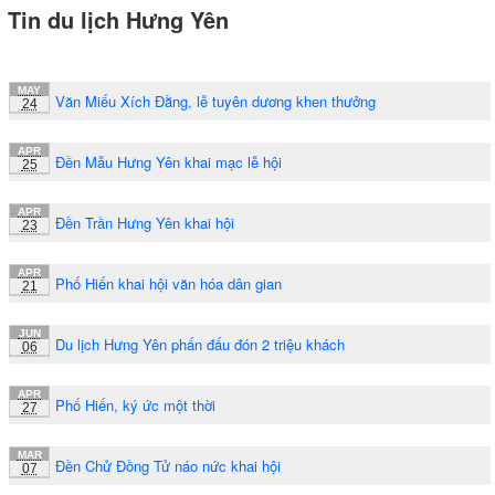
Tin du lịch Hưng Yên
MAY
Văn Miếu Xích Đằng, lễ tuyên dương khen thưởng
24
APR
Đền Mẫu Hưng Yên khai mạc lễ hội
25
APR
Đền Trần Hưng Yên khai hội
23
APR
Phố Hiến khai hội văn hóa dân gian
21
JUN
Du lịch Hưng Yên phấn đấu đón 2 triệu khách
06
APR
Phố Hiến, ký ức một thời
27
MAR
Đền Chử Đồng Tử náo nức khai hội
07