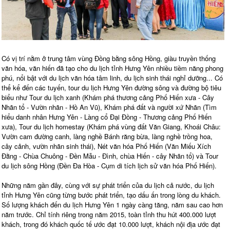
Có vị trí nằm ở trung tâm vùng Đồng bằng sông Hồng, giàu truyền thống
văn hóa, văn hiến đã tạo cho du lịch tỉnh Hưng Yên nhiều tiềm năng phong
phú, nổi bật với du lịch văn hóa tâm linh, du lịch sinh thái nghỉ dưỡng... Có
thể kể đến các tuyến, tour du lịch Hưng Yên đường sông và đường bộ tiêu
biểu như Tour du lịch xanh (Khám phá thương cảng Phố Hiến xưa - Cây
Nhãn tổ - Vườn nhãn - Hồ An Vũ), Khám phá đất và người xứ Nhãn (Tìm
hiểu danh nhân Hưng Yên - Làng cổ Đại Đồng - Thương cảng Phố Hiến
xưa), Tour du lịch homestay (Khám phá vùng đất Văn Giang, Khoái Châu:
Vườn cam đường canh, làng nghề Bánh răng bừa, làng nghề trồng hoa,
cây cảnh, vườn nhãn sinh thái), Nét văn hóa Phố Hiến (Văn Miếu Xích
Đằng - Chùa Chuông - Đền Mẫu - Đình, chùa Hiến - cây Nhãn tổ) và Tour
du lịch sông Hồng (Đền Đa Hòa - Cụm di tích lịch sử văn hóa Phố Hiến).
Những năm gần đây, cùng với sự phát triển của du lịch cả nước, du lịch
tỉnh Hưng Yên cũng từng bước phát triển, tạo dấu ấn trong lòng du khách.
Số lượng khách đến du lịch Hưng Yên 1 ngày càng tăng, năm sau cao hơn
năm trước. Chỉ tính riêng trong năm 2015, toàn tỉnh thu hút 400.000 lượt
khách, trong đó khách quốc tế ước đạt 10.000 lượt, khách nội địa ước đạt