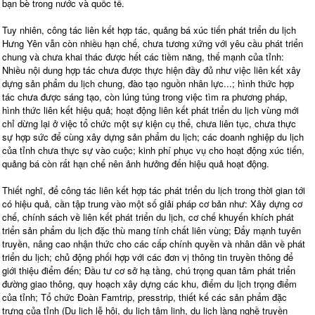
bạn bè trong nước và quốc tế.
Tuy nhiên, công tác liên kết hợp tác, quảng bá xúc tiến phát triển du lịch
Hưng Yên vẫn còn nhiều hạn chế, chưa tương xứng với yêu cầu phát triển
chung và chưa khai thác được hết các tiềm năng, thế mạnh của tỉnh:
Nhiều nội dung hợp tác chưa được thực hiện đầy đủ như việc liên kết xây
dựng sản phẩm du lịch chung, đào tạo nguồn nhân lực...; hình thức hợp
tác chưa được sáng tạo, còn lúng túng trong việc tìm ra phương pháp,
hình thức liên kết hiệu quả; hoạt động liên kết phát triển du lịch vùng mới
chỉ dừng lại ở việc tổ chức một sự kiện cụ thể, chưa liên tục, chưa thực
sự hợp sức để cùng xây dựng sản phẩm du lịch; các doanh nghiệp du lịch
của tỉnh chưa thực sự vào cuộc; kinh phí phục vụ cho hoạt động xúc tiến,
quảng bá còn rất hạn chế nên ảnh hưởng đến hiệu quả hoạt động.
Thiết nghĩ, để công tác liên kết hợp tác phát triển du lịch trong thời gian tới
có hiệu quả, cần tập trung vào một số giải pháp cơ bản như: Xây dựng cơ
chế, chính sách về liên kết phát triển du lịch, cơ chế khuyến khích phát
triển sản phẩm du lịch đặc thù mang tính chất liên vùng; Đẩy mạnh tuyên
truyền, nâng cao nhận thức cho các cấp chính quyền và nhân dân về phát
triển du lịch; chủ động phối hợp với các đơn vị thông tin truyền thông để
giới thiệu điểm đến; Đầu tư cơ sở hạ tầng, chú trọng quan tâm phát triển
đường giao thông, quy hoạch xây dựng các khu, điểm du lịch trọng điểm
của tỉnh; Tổ chức Đoàn Famtrip, presstrip, thiết kế các sản phẩm đặc
trưng của tỉnh (Du lịch lễ hội, du lịch tâm linh, du lịch làng nghề truyền