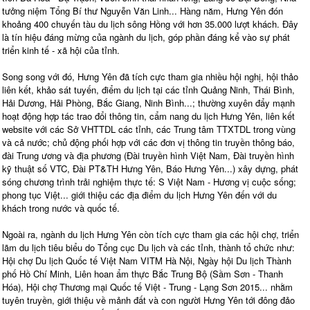
tưởng niệm Tổng Bí thư Nguyễn Văn Linh... Hàng năm, Hưng Yên đón
khoảng 400 chuyến tàu du lịch sông Hồng với hơn 35.000 lượt khách. Đây
là tín hiệu đáng mừng của ngành du lịch, góp phần đáng kể vào sự phát
triển kinh tế - xã hội của tỉnh.
Song song với đó, Hưng Yên đã tích cực tham gia nhiều hội nghị, hội thảo
liên kết, khảo sát tuyến, điểm du lịch tại các tỉnh Quảng Ninh, Thái Bình,
Hải Dương, Hải Phòng, Bắc Giang, Ninh Bình...; thường xuyên đẩy mạnh
hoạt động hợp tác trao đổi thông tin, cẩm nang du lịch Hưng Yên, liên kết
website với các Sở VHTTDL các tỉnh, các Trung tâm TTXTDL trong vùng
và cả nước; chủ động phối hợp với các đơn vị thông tin truyền thông báo,
đài Trung ương và địa phương (Đài truyền hình Việt Nam, Đài truyền hình
kỹ thuật số VTC, Đài PT&TH Hưng Yên, Báo Hưng Yên...) xây dựng, phát
sóng chương trình trải nghiệm thực tế: S Việt Nam - Hương vị cuộc sống;
phong tục Việt... giới thiệu các địa điểm du lịch Hưng Yên đến với du
khách trong nước và quốc tế.
Ngoài ra, ngành du lịch Hưng Yên còn tích cực tham gia các hội chợ, triển
lãm du lịch tiêu biểu do Tổng cục Du lịch và các tỉnh, thành tổ chức như:
Hội chợ Du lịch Quốc tế Việt Nam VITM Hà Nội, Ngày hội Du lịch Thành
phố Hồ Chí Minh, Liên hoan ẩm thực Bắc Trung Bộ (Sầm Sơn - Thanh
Hóa), Hội chợ Thương mại Quốc tế Việt - Trung - Lạng Sơn 2015... nhằm
tuyên truyền, giới thiệu về mảnh đất và con người Hưng Yên tới đông đảo