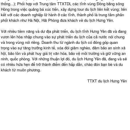
thống...); Phối hợp với Trung tâm TTXTDL các tỉnh vùng Đồng bằng sông
Hồng trong việc quảng bá xúc tiến, xây dựng tour du lịch liên kết vùng; liên
kết với các doanh nghiệp lữ hành ở các tỉnh, thành phố là trung tâm phân
phối khách như Hà Nội, Hải Phòng đưa khách về du lịch Hưng Yên.
Với nhiều tiềm năng và dư địa phát triển, du lịch tỉnh Hưng Yên đã và đang
vươn lên hòa nhập chung vào sự phát triển du lịch của cả nước nói chung
và trong vùng nói riêng. Doanh thu từ ngành du lịch có đóng góp quan
trọng vào sự tăng trưởng kinh tế, xóa đói giảm nghèo, đảm bảo an sinh xã
hội, bảo tồn và phát huy giá trị văn hóa, bảo vệ môi trường và giữ vững an
ninh, quốc phòng. Với những thuận lợi đó, du lịch Hưng Yên đã, đang và sẽ
có nhiều hứa hẹn để trở thành điểm đến hấp dẫn, chào đón bạn bè và du
khách từ muôn phương.
TTXT du lịch Hưng Yên