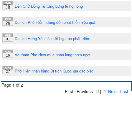
MAR
Đền Chử Đồng Tử tưng bừng lễ hội tổng
19
FEB
Du lịch Phố Hiến hướng đến phát triển hiệu quả
26
FEB
Du lịch Hưng Yên liên kết hợp tác phát triển
01
AUG
Về thăm Phố Hiến mùa nhãn lồng thơm ngọt
16
APR
Phố Hiến nhận bằng Di tích Quốc gia đặc biệt
27
Page 1 of 2
First
Previous
[1]
2
Next
Last