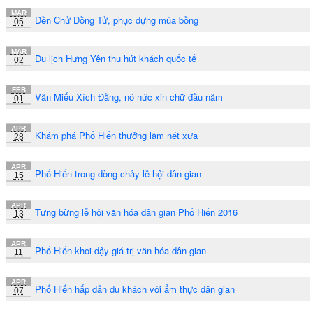
MAR
Đền Chử Đồng Tử, phục dựng múa bồng
05
MAR
Du lịch Hưng Yên thu hút khách quốc tế
02
FEB
Văn Miếu Xích Đằng, nô nức xin chữ đầu năm
01
APR
Khám phá Phố Hiến thưởng lãm nét xưa
28
APR
Phố Hiến trong dòng chảy lễ hội dân gian
15
APR
Tưng bừng lễ hội văn hóa dân gian Phố Hiến 2016
13
APR
Phố Hiến khơi dậy giá trị văn hóa dân gian
11
APR
Phố Hiến hấp dẫn du khách với ẩm thực dân gian
07