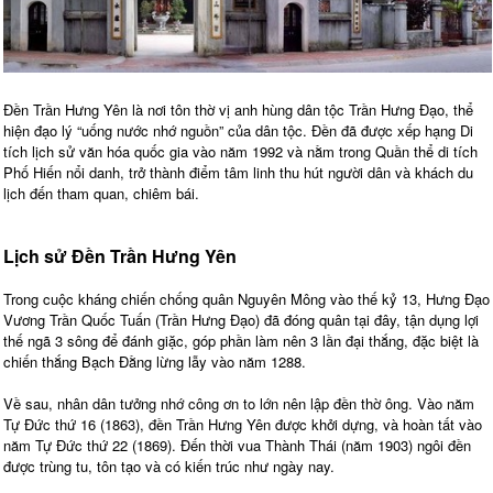
Đền Trần Hưng Yên là nơi tôn thờ vị anh hùng dân tộc Trần Hưng Đạo, thể
hiện đạo lý “uống nước nhớ nguồn” của dân tộc. Đền đã được xếp hạng Di
tích lịch sử văn hóa quốc gia vào năm 1992 và nằm trong Quần thể di tích
Phố Hiến nổi danh, trở thành điểm tâm linh thu hút người dân và khách du
lịch đến tham quan, chiêm bái.
Lịch sử Đền Trần Hưng Yên
Trong cuộc kháng chiến chống quân Nguyên Mông vào thế kỷ 13, Hưng Đạo
Vương Trần Quốc Tuấn (Trần Hưng Đạo) đã đóng quân tại đây, tận dụng lợi
thế ngã 3 sông để đánh giặc, góp phần làm nên 3 lần đại thắng, đặc biệt là
chiến thắng Bạch Đằng lừng lẫy vào năm 1288.
Về sau, nhân dân tưởng nhớ công ơn to lớn nên lập đền thờ ông. Vào năm
Tự Đức thứ 16 (1863), đền Trần Hưng Yên được khởi dựng, và hoàn tất vào
năm Tự Đức thứ 22 (1869). Đến thời vua Thành Thái (năm 1903) ngôi đền
được trùng tu, tôn tạo và có kiến trúc như ngày nay.