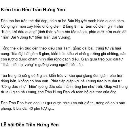
Kiến trúc Đền Trần Hưng Yên
Đền tọa lạc trên thế đất đẹp, nhìn ra hồ Bán Nguyệt xanh biếc quanh năm.
Cổng nghi môn xây kiểu chồng diêm 2 tầng 8 mái, trên cổ diêm ghi 4 chữ
“Kiếm khí đẩu quang” (tinh thần yêu nước tỏa sáng), phía dưới cửa cuốn đề
“Trần Đại Vương từ” (đền Trần Đại Vương).
Tổng thể kiến trúc đền theo kiểu chữ Tam, gồm: đại bái, trung từ và hậu
cung. Tòa đại bái gồm 5 gian, kiến trúc kiểu vì chồng rường giá chiêng, các
con rường được chạm hình đầu rồng cách điệu. Gian giữa treo bức đại tự
“Thân hiền tại vọng” (ngưỡng vọng người hiền tài).
Tòa trung từ cũng có 5 gian, kiến trúc vì kèo quá giang đơn giản, bào trơn
đóng bén, không có hoa văn. Phía tiếp giáp với hậu cung treo bức đại tự
“Công đức như Thiên” (công đức của thánh rộng lớn như trời). Giáp với trung
từ là 3 gian hậu cung, thờ Trần Hưng Đạo và toàn bộ gia thất của ông.
Đền Trần Phố Hiến còn lưu giữ được nhiều cổ vật giá trị, trong đó có 8 sắc
phong, 5 bia đá, 40 pho tượng...
Lễ hội Đền Trần Hưng Yên