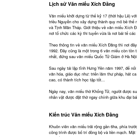
Lịch sử Văn miếu Xích Đằng
Văn miếu khởi dựng từ thế kỷ 17 (thời hậu Lê) v
triều Nguyễn cho xây dựng thành quy mô bề thế n
và Tịnh Mãn Tháp. Giới thiệu về văn miếu Xích Đằ
nơi tổ chức các kỳ thi tuyển vừa là nơi bái tế cá
Theo thông tin về văn miếu Xích Đằng thì nơi đây
1992. Đây cũng là một trong 6 văn miếu còn tồn t
nhất, đứng sau văn miếu Quốc Tử Giám ở Hà Nội
Sau ngày tái lập tỉnh Hưng Yên năm 1997, để nối t
văn hóa, giáo dục như: triển lãm thư pháp, hát c
cao, có thành tích học tập tốt...
Ngày nay, văn miếu thờ Khổng Tử, người được suy
nhân vật được đặt thờ ngay chính giữa khu đại b
Kiến trúc Văn miếu Xích Đằng
Khuôn viên văn miếu trải rộng gần 6ha, phía trư
công trình được bố trí đồng bộ và liền mạch. Mặ