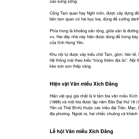
cao sừng sững.
Cổng Tam quan hay Nghi môn, được xây dựng đồ sộ
bên tam quan có hai bục loa, dùng để xướng danh 
Phía trong là khoảng sân rộng, giữa sân là đường
vu. Hai dãy nhà này hiện được dùng để trưng bày c
của tỉnh Hưng Yên.
Khu nội tự được xây kiểu chữ Tam, gồm: tiền tế, t
Hệ thống mái theo kiểu “trùng thiềm địa ốc”. Nội 
kèo sơn son thếp vàng.
Hiện vật Văn miếu Xích Đằng
Hiện vật quý giá nhất là 9 tấm bia văn miếu Xíc
(1888) và một bia được lập năm Bảo Đại thứ 18 (1
Yên và Thái Bình) thuộc các triều đại Trần, Mạc,
địa phương. Ngoài ra, hai chiếc chuông và khánh 
Lễ hội Văn miếu Xích Đằng