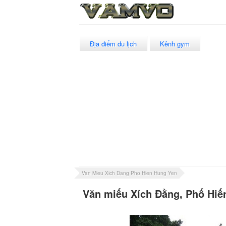
Địa điểm du lịch
Kênh gym
Van Mieu Xich Dang Pho Hien Hung Yen
Văn miếu Xích Đằng, Phố Hiế