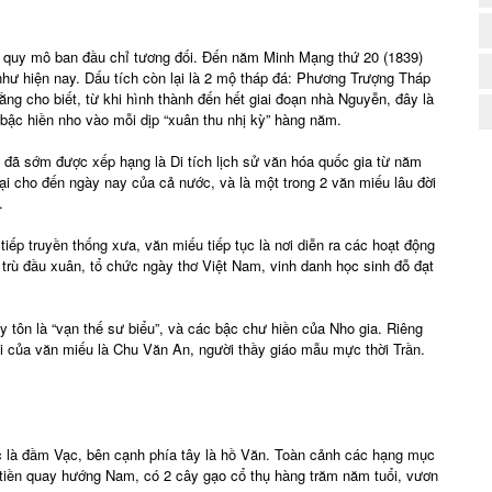
ới quy mô ban đầu chỉ tương đối. Đến năm Minh Mạng thứ 20 (1839)
hư hiện nay. Dấu tích còn lại là 2 mộ tháp đá: Phương Trượng Tháp
ng cho biết, từ khi hình thành đến hết giai đoạn nhà Nguyễn, đây là
c bậc hiền nho vào mỗi dịp “xuân thu nhị kỳ” hàng năm.
 đã sớm được xếp hạng là Di tích lịch sử văn hóa quốc gia từ năm
ại cho đến ngày nay của cả nước, và là một trong 2 văn miếu lâu đời
.
iếp truyền thống xưa, văn miếu tiếp tục là nơi diễn ra các hoạt động
a trù đầu xuân, tổ chức ngày thơ Việt Nam, vinh danh học sinh đỗ đạt
 tôn là “vạn thế sư biểu”, và các bậc chư hiền của Nho gia. Riêng
ái của văn miếu là Chu Văn An, người thầy giáo mẫu mực thời Trần.
ớc là đầm Vạc, bên cạnh phía tây là hồ Văn. Toàn cảnh các hạng mục
t tiền quay hướng Nam, có 2 cây gạo cổ thụ hàng trăm năm tuổi, vươn