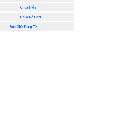
-
Chùa Hiến
-
Chùa Nễ Châu
-
Đền Chử Đồng Tử