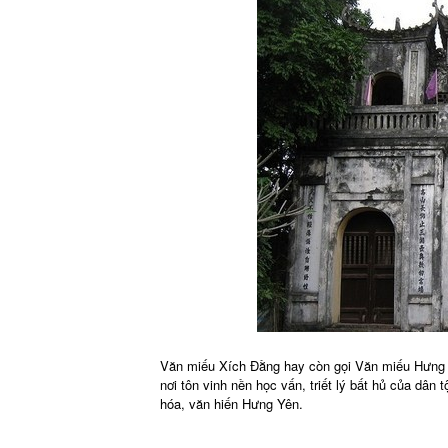
Văn miếu Xích Đằng hay còn gọi Văn miếu Hưng Yê
nơi tôn vinh nền học vấn, triết lý bất hủ của dân 
hóa, văn hiến Hưng Yên.