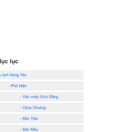
ục lục
u lịch Hưng Yên
-
Phố Hiến
-
Văn miếu Xích Đằng
-
Chùa Chuông
-
Đền Trần
-
Đền Mẫu