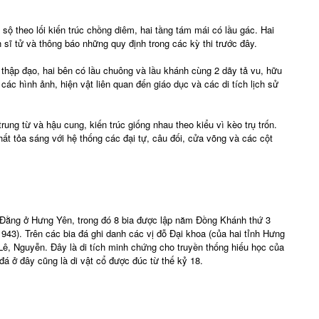
 theo lối kiến trúc chồng diêm, hai tầng tám mái có lầu gác. Hai
sĩ tử và thông báo những quy định trong các kỳ thi trước đây.
 thập đạo, hai bên có lầu chuông và lầu khánh cùng 2 dãy tả vu, hữu
ác hình ảnh, hiện vật liên quan đến giáo dục và các di tích lịch sử
rung từ và hậu cung, kiến trúc giống nhau theo kiểu vì kèo trụ trốn.
thất tỏa sáng với hệ thống các đại tự, câu đối, cửa võng và các cột
h Đằng ở Hưng Yên, trong đó 8 bia được lập năm Đồng Khánh thứ 3
943). Trên các bia đá ghi danh các vị đỗ Đại khoa (của hai tỉnh Hưng
 Lê, Nguyễn. Đây là di tích minh chứng cho truyền thống hiếu học của
đá ở đây cũng là di vật cổ được đúc từ thế kỷ 18.