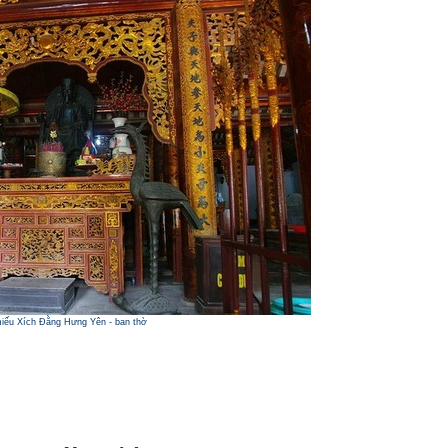
iếu Xích Đằng Hưng Yên - ban thờ