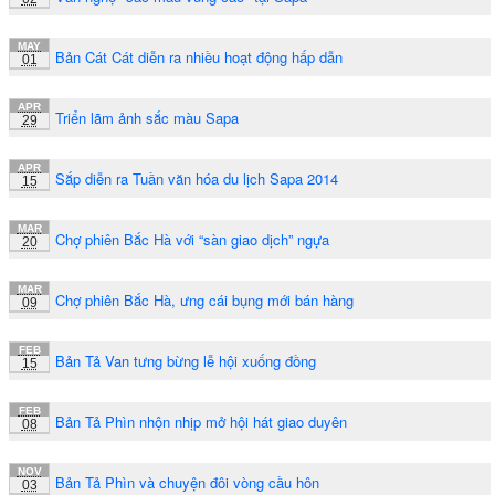
MAY
Bản Cát Cát diễn ra nhiều hoạt động hấp dẫn
01
APR
Triển lãm ảnh sắc màu Sapa
29
APR
Sắp diễn ra Tuần văn hóa du lịch Sapa 2014
15
MAR
Chợ phiên Bắc Hà với “sàn giao dịch” ngựa
20
MAR
Chợ phiên Bắc Hà, ưng cái bụng mới bán hàng
09
FEB
Bản Tả Van tưng bừng lễ hội xuống đồng
15
FEB
Bản Tả Phìn nhộn nhịp mở hội hát giao duyên
08
NOV
Bản Tả Phìn và chuyện đôi vòng cầu hôn
03