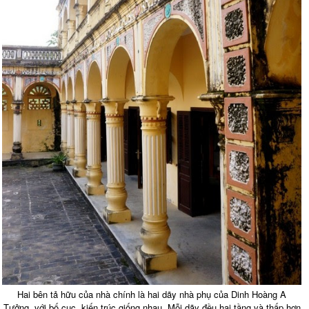
Hai bên tả hữu của nhà chính là hai dãy nhà phụ của Dinh Hoàng A
Tưởng, với bố cục, kiến trúc giống nhau. Mỗi dãy đều hai tầng và thấp hơn