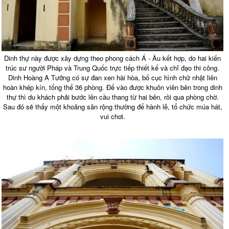
Dinh thự này được xây dựng theo phong cách Á - Âu kết hợp, do hai kiến
trúc sư người Pháp và Trung Quốc trực tiếp thiết kế và chỉ đạo thi công.
Dinh Hoàng A Tưởng có sự đan xen hài hòa, bố cục hình chữ nhật liên
hoàn khép kín, tổng thể 36 phòng. Để vào được khuôn viên bên trong dinh
thự thì du khách phải bước lên cầu thang từ hai bên, rồi qua phòng chờ.
Sau đó sẽ thấy một khoảng sân rộng thường để hành lễ, tổ chức múa hát,
vui chơi.