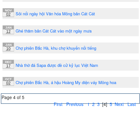
NOV
Sôi nổi ngày hội Văn hóa Mông bản Cát Cát
02
JAN
Ghé thăm bản Cát Cát vào một ngày mưa
12
JAN
Chợ phiên Bắc Hà, khu chợ khuyển nổi tiếng
10
DEC
Nhà thờ đá Sapa được đề cử kỷ lục Việt Nam
17
OCT
Chợ phiên Bắc Hà, á hậu Hoàng My diện váy Mông hoa
02
Page 4 of 5
First
Previous
1
2
3
[4]
5
Next
Last