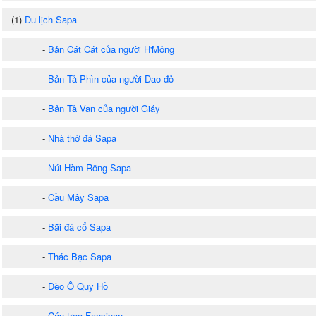
(1)
Du lịch Sapa
-
Bản Cát Cát của người H'Mông
-
Bản Tả Phìn của người Dao đỏ
-
Bản Tả Van của người Giáy
-
Nhà thờ đá Sapa
-
Núi Hàm Rồng Sapa
-
Cầu Mây Sapa
-
Bãi đá cổ Sapa
-
Thác Bạc Sapa
-
Đèo Ô Quy Hồ
-
Cáp treo Fansipan