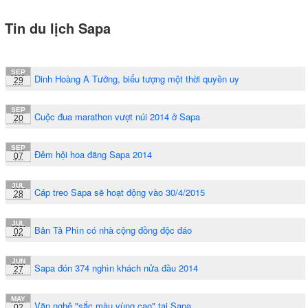
Tin du lịch Sapa
SEP
Dinh Hoàng A Tưởng, biểu tượng một thời quyền uy
29
SEP
Cuộc đua marathon vượt núi 2014 ở Sapa
20
SEP
Đêm hội hoa đăng Sapa 2014
07
JUL
Cáp treo Sapa sẽ hoạt động vào 30/4/2015
28
JUL
Bản Tả Phìn có nhà cộng đồng độc đáo
02
JUN
Sapa đón 374 nghìn khách nửa đầu 2014
27
MAY
Văn nghệ "sắc màu vùng cao" tại Sapa
02