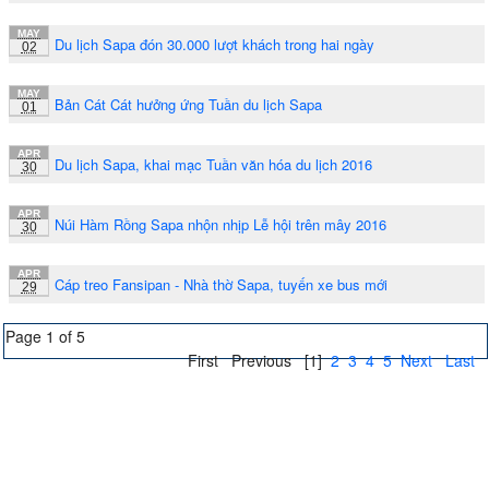
MAY
Du lịch Sapa đón 30.000 lượt khách trong hai ngày
02
MAY
Bản Cát Cát hưởng ứng Tuần du lịch Sapa
01
APR
Du lịch Sapa, khai mạc Tuần văn hóa du lịch 2016
30
APR
Núi Hàm Rồng Sapa nhộn nhịp Lễ hội trên mây 2016
30
APR
Cáp treo Fansipan - Nhà thờ Sapa, tuyến xe bus mới
29
Page 1 of 5
First
Previous
[1]
2
3
4
5
Next
Last