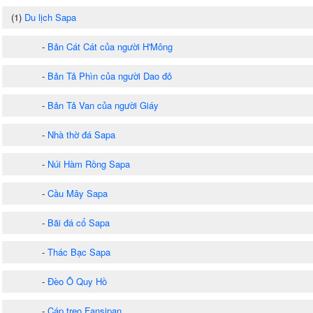
(1)
Du lịch Sapa
-
Bản Cát Cát của người H'Mông
-
Bản Tả Phìn của người Dao đỏ
-
Bản Tả Van của người Giáy
-
Nhà thờ đá Sapa
-
Núi Hàm Rồng Sapa
-
Cầu Mây Sapa
-
Bãi đá cổ Sapa
-
Thác Bạc Sapa
-
Đèo Ô Quy Hồ
-
Cáp treo Fansipan