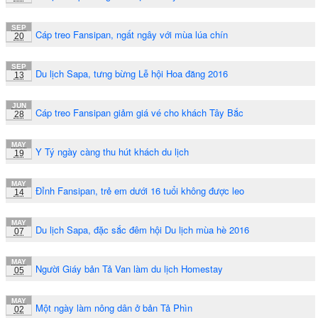
SEP
Cáp treo Fansipan, ngất ngây với mùa lúa chín
20
SEP
Du lịch Sapa, tưng bừng Lễ hội Hoa đăng 2016
13
JUN
Cáp treo Fansipan giảm giá vé cho khách Tây Bắc
28
MAY
Y Tý ngày càng thu hút khách du lịch
19
MAY
Đỉnh Fansipan, trẻ em dưới 16 tuổi không được leo
14
MAY
Du lịch Sapa, đặc sắc đêm hội Du lịch mùa hè 2016
07
MAY
Người Giáy bản Tả Van làm du lịch Homestay
05
MAY
Một ngày làm nông dân ở bản Tả Phìn
02