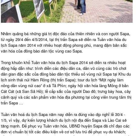
Nhằm quảng bá những giá trị độc đáo của thiên nhiên và con người Sapa,
từ ngày 29/4 đến 4/5/2014, tại thị trấn Sapa sẽ diễn ra Tuần văn hóa du
lịch Sapa năm 2014 với nhiều hoạt động phong phú, mang đậm bản sắc
văn hóa của đồng bào dân tộc vùng cao Sapa.
Trong khuôn khổ Tuần văn hóa du lịch Sapa 2014 sẽ diễn ra nhiều hoạt
động hấp dẫn như: trình diễn các điệu dân ca, dân vũ cùng các trò chơi
dân gian đặc sắc của đồng bào dân tộc thiểu số vùng núi Sapa tại Khu du
lịch sinh thái núi Hàm Rồng (thị trấn Sapa); tour du lịch “Một ngày làm
nông dân vùng núi cao” ở xã Tả Phìn; ngày hội văn hóa làng Mông ở bản
Cát Cát (xã San Sả Hồ); lễ cấp sắc của người Dao đỏ; trưng bày hoa, cây
cảnh quý và các sản phẩm văn hóa địa phương tại công viên trung tâm thị
trấn Sapa …
Tuần văn hoá du lịch Sapa năm nay diễn ra đúng vào dịp nghỉ lễ 30/4 -
1/5, vì vậy, dự kiến lượng khách du lịch nội địa đến Sapa và Lào Cai sẽ
tăng mạnh. Để phục vụ Tuần văn hóa, UBND huyện Sapa đã chỉ đạo các
đơn vị chuẩn bị tốt các điều kiện về cơ sở lưu trú để phục vụ du khách;