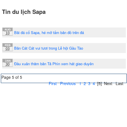
Tin du lịch Sapa
AUG
Bãi đá cổ Sapa, hé mở tấm bản đồ trên đá
10
FEB
Bản Cát Cát vui tươi trong Lễ hội Gầu Tào
03
JAN
Đầu xuân thăm bản Tả Phìn xem hát giao duyên
30
Page 5 of 5
First
Previous
1
2
3
4
[5]
Next
Last