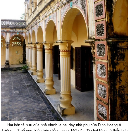
Hai bên tả hữu của nhà chính là hai dãy nhà phụ của Dinh Hoàng A
Tưởng, với bố cục, kiến trúc giống nhau. Mỗi dãy đều hai tầng và thấp hơn