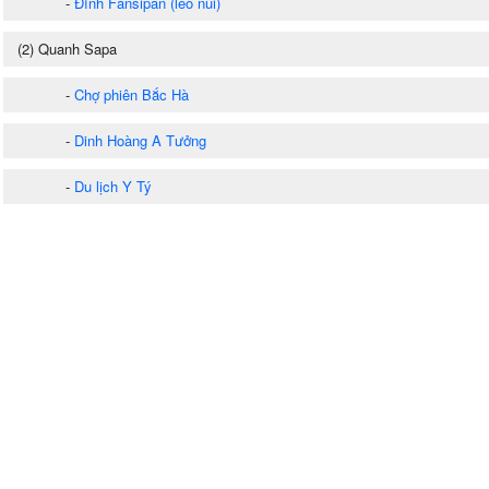
-
Đỉnh Fansipan (leo núi)
(2) Quanh Sapa
-
Chợ phiên Bắc Hà
-
Dinh Hoàng A Tưởng
-
Du lịch Y Tý