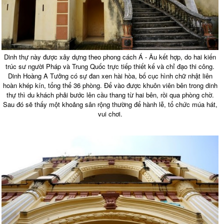
Dinh thự này được xây dựng theo phong cách Á - Âu kết hợp, do hai kiến
trúc sư người Pháp và Trung Quốc trực tiếp thiết kế và chỉ đạo thi công.
Dinh Hoàng A Tưởng có sự đan xen hài hòa, bố cục hình chữ nhật liên
hoàn khép kín, tổng thể 36 phòng. Để vào được khuôn viên bên trong dinh
thự thì du khách phải bước lên cầu thang từ hai bên, rồi qua phòng chờ.
Sau đó sẽ thấy một khoảng sân rộng thường để hành lễ, tổ chức múa hát,
vui chơi.