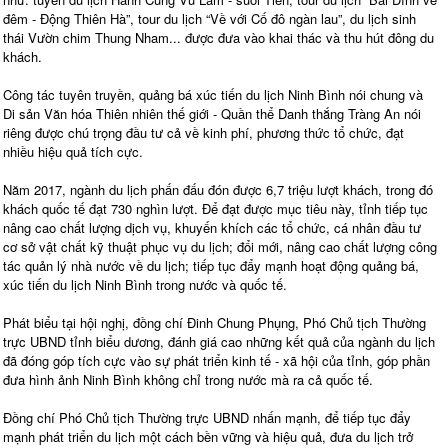
đêm - Động Thiên Hà”, tour du lịch “Về với Cố đô ngàn lau”, du lịch sinh
thái Vườn chim Thung Nham... được đưa vào khai thác và thu hút đông du
khách.
Công tác tuyên truyền, quảng bá xúc tiến du lịch Ninh Bình nói chung và
Di sản Văn hóa Thiên nhiên thế giới - Quần thể Danh thắng Tràng An nói
riêng được chú trọng đầu tư cả về kinh phí, phương thức tổ chức, đạt
nhiều hiệu quả tích cực.
Năm 2017, ngành du lịch phấn đấu đón được 6,7 triệu lượt khách, trong đó
khách quốc tế đạt 730 nghìn lượt. Để đạt được mục tiêu này, tỉnh tiếp tục
nâng cao chất lượng dịch vụ, khuyến khích các tổ chức, cá nhân đầu tư
cơ sở vật chất kỹ thuật phục vụ du lịch; đổi mới, nâng cao chất lượng công
tác quản lý nhà nước về du lịch; tiếp tục đẩy mạnh hoạt động quảng bá,
xúc tiến du lịch Ninh Bình trong nước và quốc tế.
Phát biểu tại hội nghị, đồng chí Đinh Chung Phụng, Phó Chủ tịch Thường
trực UBND tỉnh biểu dương, đánh giá cao những kết quả của ngành du lịch
đã đóng góp tích cực vào sự phát triển kinh tế - xã hội của tỉnh, góp phần
đưa hình ảnh Ninh Bình không chỉ trong nước mà ra cả quốc tế.
Đồng chí Phó Chủ tịch Thường trực UBND nhấn mạnh, để tiếp tục đẩy
mạnh phát triển du lịch một cách bền vững và hiệu quả, đưa du lịch trở