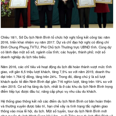
Chiều 18/1, Sở Du lịch Ninh Bình tổ chức hội nghị tổng kết công tác năm
2016, triển khai nhiệm vụ năm 2017. Dự và chỉ đạo hội nghị có đồng chí
Đinh Chung Phụng,TVTU, Phó Chủ tịch Thường trực UBND tỉnh. Cùng dự
có lãnh đạo một số sở, ngành của tỉnh; các huyện, thành phố; một số
doanh nghiệp du lịch tiêu biểu.
Năm 2016, các chỉ tiêu về hoạt động du lịch đã hoàn thành vượt mức tỉnh
giao, với gần 6,5 triệu lượt khách, tăng 7,5% so với năm 2015; doanh thu
đạt trên 1.764 tỷ đồng, tăng trên 24%. Trong đó, đáng chú ý là số lượt
khách quốc tế đến Ninh Bình đạt gần 716 nghìn lượt, tăng trên 19% so với
năm 2015. Cơ sở hạ tầng du lịch, nhất là ở các khu du lịch Ninh Bình trọng
điểm tiếp tục được đầu tư, nâng cấp phục vụ nhu cầu du khách.
Hệ thống giao thông kết nối các điểm du lịch Ninh Bình cơ bản hoàn thiện
và thường xuyên được bảo trì, hạn chế xảy ra tình trạng tắc nghẽn giao
thông vào mùa lễ hội, du lịch. Một số tuyến, tour du lịch Ninh Bình mới
như: tuyến du lịch Hành Cung Vũ Lâm - suối Tiên; tour du lịch “Bái Đính về