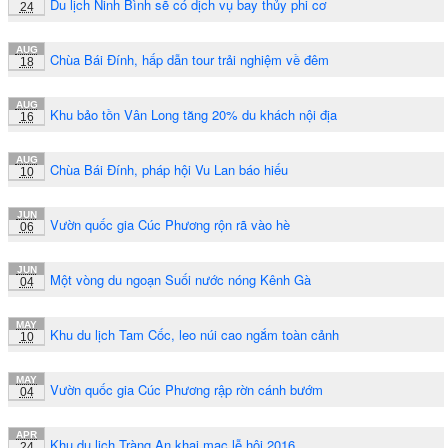
Du lịch Ninh Bình sẽ có dịch vụ bay thủy phi cơ
24
AUG
Chùa Bái Đính, hấp dẫn tour trải nghiệm về đêm
18
AUG
Khu bảo tồn Vân Long tăng 20% du khách nội địa
16
AUG
Chùa Bái Đính, pháp hội Vu Lan báo hiếu
10
JUN
Vườn quốc gia Cúc Phương rộn rã vào hè
06
JUN
Một vòng du ngoạn Suối nước nóng Kênh Gà
04
MAY
Khu du lịch Tam Cốc, leo núi cao ngắm toàn cảnh
10
MAY
Vườn quốc gia Cúc Phương rập rờn cánh bướm
04
APR
Khu du lịch Tràng An khai mạc lễ hội 2016
24