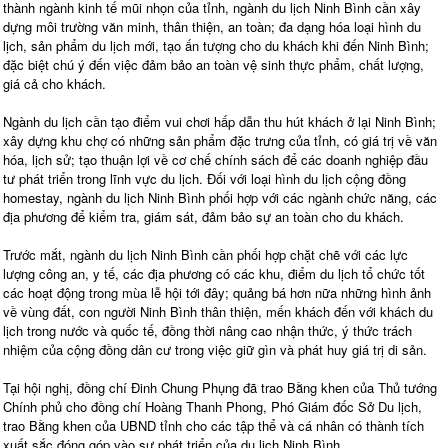
thành ngành kinh tế mũi nhọn của tỉnh, ngành du lịch Ninh Bình cần xây
dựng môi trường văn minh, thân thiện, an toàn; đa dạng hóa loại hình du
lịch, sản phẩm du lịch mới, tạo ấn tượng cho du khách khi đến Ninh Bình;
đặc biệt chú ý đến việc đảm bảo an toàn vệ sinh thực phẩm, chất lượng,
giá cả cho khách.
Ngành du lịch cần tạo điểm vui chơi hấp dẫn thu hút khách ở lại Ninh Bình;
xây dựng khu chợ có những sản phẩm đặc trưng của tỉnh, có giá trị về văn
hóa, lịch sử; tạo thuận lợi về cơ chế chính sách để các doanh nghiệp đầu
tư phát triển trong lĩnh vực du lịch. Đối với loại hình du lịch cộng đồng
homestay, ngành du lịch Ninh Bình phối hợp với các ngành chức năng, các
địa phương để kiểm tra, giám sát, đảm bảo sự an toàn cho du khách.
Trước mắt, ngành du lịch Ninh Bình cần phối hợp chặt chẽ với các lực
lượng công an, y tế, các địa phương có các khu, điểm du lịch tổ chức tốt
các hoạt động trong mùa lễ hội tới đây; quảng bá hơn nữa những hình ảnh
về vùng đất, con người Ninh Bình thân thiện, mến khách đến với khách du
lịch trong nước và quốc tế, đồng thời nâng cao nhận thức, ý thức trách
nhiệm của cộng đồng dân cư trong việc giữ gìn và phát huy giá trị di sản.
Tại hội nghị, đồng chí Đinh Chung Phụng đã trao Bằng khen của Thủ tướng
Chính phủ cho đồng chí Hoàng Thanh Phong, Phó Giám đốc Sở Du lịch,
trao Bằng khen của UBND tỉnh cho các tập thể và cá nhân có thành tích
xuất sắc đóng góp vào sự phát triển của du lịch Ninh Bình.