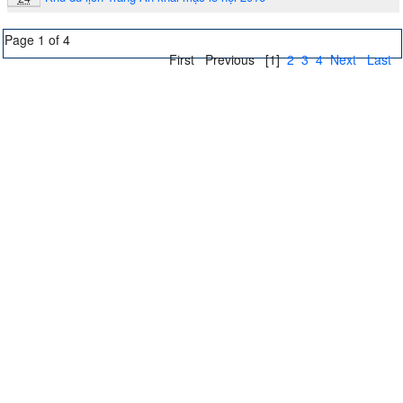
Page 1 of 4
First
Previous
[1]
2
3
4
Next
Last