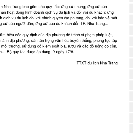
ịch Nha Trang bao gồm các quy tắc: ứng xử chung; ứng xử của
hân hoạt động kinh doanh dịch vụ du lịch và đối với du khách; ứng
 dịch vụ du lịch đối với chính quyền địa phương, đối với bảo vệ môi
(
ứng xử của người dân; ứng xử của du khách đến TP. Nha Trang...
 tìm hiểu các quy định của địa phương để tránh vi phạm pháp luật,
h ảnh địa phương, cần tôn trọng văn hóa truyền thống, phong tục tập
 môi trường, sử dụng có kiểm soát bia, rượu và các đồ uống có cồn,
ẩm… Bộ quy tắc được áp dụng từ ngày 17/8.
TTXT du lịch Nha Trang
(