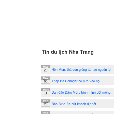
Tin du lịch Nha Trang
MAY
Hòn Mun, thả con giống tái tạo nguồn lợi
29
MAY
Tháp Bà Ponagar nô nức vào hội
06
MAR
Bán đảo Đầm Môn, bình minh dệt mộng
11
FEB
Đảo Bình Ba hút khách dịp tết
28
OCT