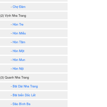
-
Chợ Đầm
2) Vịnh Nha Trang
-
Hòn Tre
-
Hòn Miễu
-
Hòn Tằm
-
Hòn Một
-
Hòn Mun
-
Hòn Nội
3) Quanh Nha Trang
-
Bãi Dài Nha Trang
-
Bãi biển Dốc Lết
-
Đảo Bình Ba