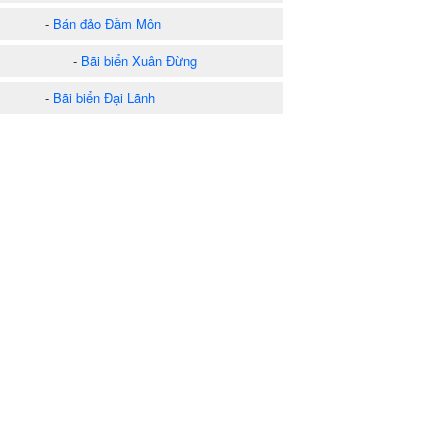
-
Bán đảo Đầm Môn
-
Bãi biển Xuân Đừng
-
Bãi biển Đại Lãnh