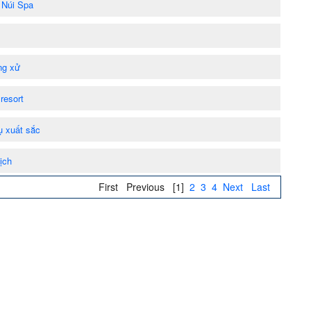
 Núi Spa
ng xử
resort
ụ xuất sắc
ịch
First
Previous
[1]
2
3
4
Next
Last