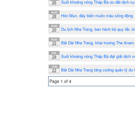
Suối khoáng nóng Tháp Bà ưu đãi dịch vụ
05
AUG
Hòn Mun, đáy biển muôn màu sống động
28
AUG
Du lịch Nha Trang, ban hành bộ quy tắc ứ
20
AUG
Bãi Dài Nha Trang, khai trương The Anam 
15
JUL
Suối khoáng nóng Tháp Bà đạt giải dịch v
29
JUN
Bãi Dài Nha Trang tăng cường quản lý du l
22
Page 1 of 4