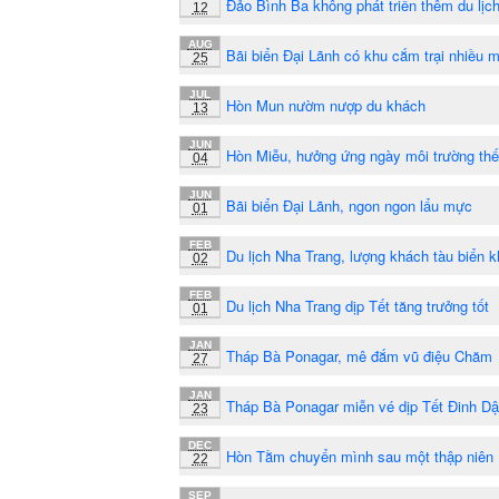
Đảo Bình Ba không phát triển thêm du lịc
12
AUG
Bãi biển Đại Lãnh có khu cắm trại nhiều 
25
JUL
Hòn Mun nườm nượp du khách
13
JUN
Hòn Miễu, hưởng ứng ngày môi trường thế 
04
JUN
Bãi biển Đại Lãnh, ngon ngon lẩu mực
01
FEB
Du lịch Nha Trang, lượng khách tàu biển k
02
FEB
Du lịch Nha Trang dịp Tết tăng trưởng tốt
01
JAN
Tháp Bà Ponagar, mê đắm vũ điệu Chăm
27
JAN
Tháp Bà Ponagar miễn vé dịp Tết Đinh D
23
DEC
Hòn Tằm chuyển mình sau một thập niên
22
SEP