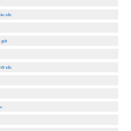
h
màu sắc
giới
hởi sắc
ậu