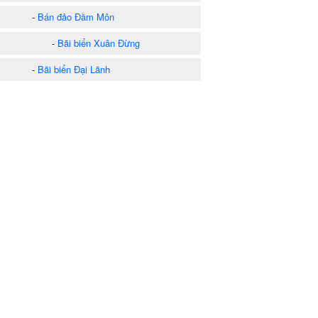
-
Bán đảo Đầm Môn
-
Bãi biển Xuân Đừng
-
Bãi biển Đại Lãnh