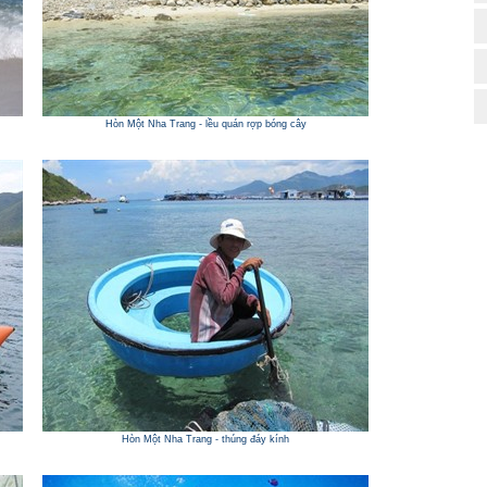
Hòn Một Nha Trang - lều quán rợp bóng cây
Hòn Một Nha Trang - thúng đáy kính