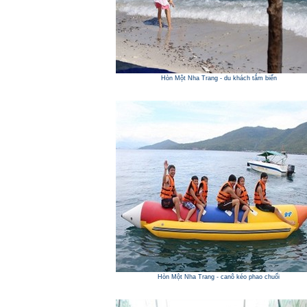
Hòn Một Nha Trang - du khách tắm biển
Hòn Một Nha Trang - canô kéo phao chuối