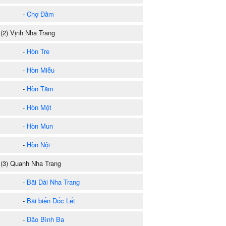
-
Chợ Đầm
2) Vịnh Nha Trang
-
Hòn Tre
-
Hòn Miễu
-
Hòn Tằm
-
Hòn Một
-
Hòn Mun
-
Hòn Nội
3) Quanh Nha Trang
-
Bãi Dài Nha Trang
-
Bãi biển Dốc Lết
-
Đảo Bình Ba