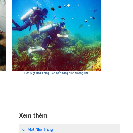
Hòn Một Nha Trang - lặn biển bằng bình dưỡng khí
Xem thêm
Hòn Một Nha Trang