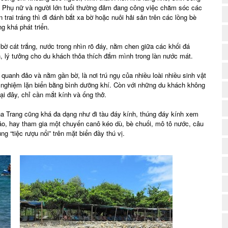
n. Phụ nữ và người lớn tuổi thường đảm đang công việc chăm sóc các
 trai tráng thì đi đánh bắt xa bờ hoặc nuôi hải sản trên các lồng bè
g khá phát triển.
(
bờ cát trắng, nước trong nhìn rõ đáy, nằm chen giữa các khối đá
, lý tưởng cho du khách thỏa thích đắm mình trong làn nước mát.
uanh đảo và nằm gần bờ, là nơi trú ngụ của nhiều loài nhiều sinh vật
i nghiệm lặn biển bằng bình dưỡng khí. Còn với những du khách không
tại đây, chỉ cần mắt kính và ống thở.
ha Trang cũng khá đa dạng như đi tàu đáy kính, thúng đáy kính xem
o, hay tham gia một chuyến canô kéo dù, bè chuối, mô tô nước, câu
ng “tiệc rượu nổi” trên mặt biển đầy thú vị.
(