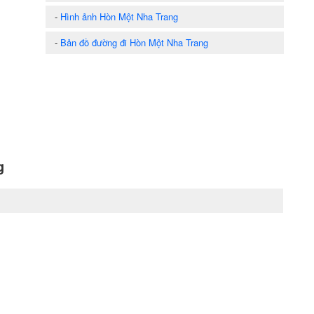
-
Hình ảnh Hòn Một Nha Trang
-
Bản đồ đường đi Hòn Một Nha Trang
g