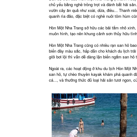
chủ yếu bằng nghề trồng trọt và đánh bắt hải sả
vườn cây ăn quả như xoài, dừa, điều... Thanh niên
quanh rìa đảo, đặc biệt có nghề nuôi tôm hùm cũn
Hòn Một Nha Trang sở hữu các bãi tắm nhỏ xinh, 
muôn hình, tạo nên khung cảnh sơn thủy hữu tình
Hòn Một Nha Trang cũng có nhiều rạn san hô bao q
biển đầy màu sắc, hấp dẫn cho khách du lịch trả
giỏi bơi lội thì vẫn dễ dàng lặn biển ngắm san hô 
Ngoài ra, các hoạt động ở khu du lịch Hòn Một N
san hô, tự chèo thuyền kayak khám phá quanh đả
cá..., và thưởng thức đủ loại hải sản tươi ngon, cù