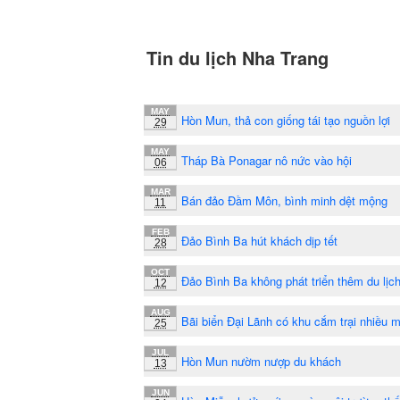
Tin du lịch Nha Trang
MAY
Hòn Mun, thả con giống tái tạo nguồn lợi
29
MAY
Tháp Bà Ponagar nô nức vào hội
06
MAR
Bán đảo Đầm Môn, bình minh dệt mộng
11
FEB
Đảo Bình Ba hút khách dịp tết
28
OCT
Đảo Bình Ba không phát triển thêm du lịc
12
AUG
Bãi biển Đại Lãnh có khu cắm trại nhiều 
25
JUL
Hòn Mun nườm nượp du khách
13
JUN