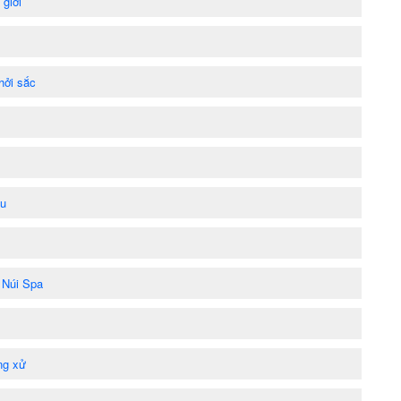
giới
hởi sắc
ậu
 Núi Spa
ng xử