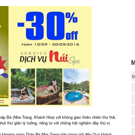
M
D
(
háp Bà (Nha Trang, Khánh Hòa) với không gian thiên nhiên thư thả,
t thư giãn lý tưởng, riêng tư với những trải nghiệm đầy thú vị.
uối khoáng nóng Tháp Bà Nha Trang trân trọng gửi đến Quý khách