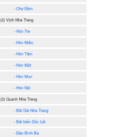
-
Chợ Đầm
2) Vịnh Nha Trang
-
Hòn Tre
-
Hòn Miễu
-
Hòn Tằm
-
Hòn Một
-
Hòn Mun
-
Hòn Nội
3) Quanh Nha Trang
-
Bãi Dài Nha Trang
-
Bãi biển Dốc Lết
-
Đảo Bình Ba