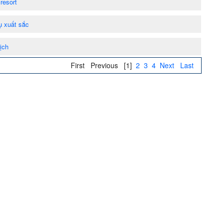
resort
ụ xuất sắc
ịch
First
Previous
[1]
2
3
4
Next
Last