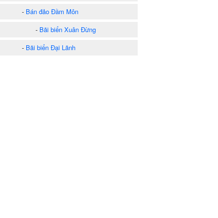
-
Bán đảo Đầm Môn
-
Bãi biển Xuân Đừng
-
Bãi biển Đại Lãnh