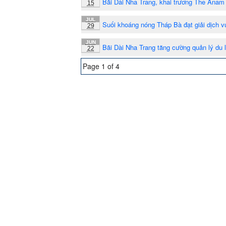
Bãi Dài Nha Trang, khai trương The Anam 
15
JUL
Suối khoáng nóng Tháp Bà đạt giải dịch v
29
JUN
Bãi Dài Nha Trang tăng cường quản lý du l
22
Page 1 of 4