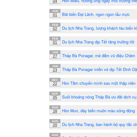
Hòn Miễu, hưởng ứng ngày môi trường thế 
04
JUN
Bãi biển Đại Lãnh, ngon ngon lẩu mực
01
FEB
Du lịch Nha Trang, lượng khách tàu biển k
02
FEB
Du lịch Nha Trang dịp Tết tăng trưởng tốt
01
JAN
Tháp Bà Ponagar, mê đắm vũ điệu Chăm
27
JAN
Tháp Bà Ponagar miễn vé dịp Tết Đinh D
23
DEC
Hòn Tằm chuyển mình sau một thập niên
22
SEP
Suối khoáng nóng Tháp Bà ưu đãi dịch vụ
05
AUG
Hòn Mun, đáy biển muôn màu sống động
28
AUG
Du lịch Nha Trang, ban hành bộ quy tắc ứ
20
AUG