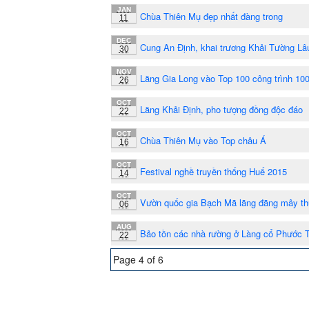
JAN
Chùa Thiên Mụ đẹp nhất đàng trong
11
DEC
Cung An Định, khai trương Khải Tường Lâ
30
NOV
Lăng Gia Long vào Top 100 công trình 100
26
OCT
Lăng Khải Định, pho tượng đồng độc đáo
22
OCT
Chùa Thiên Mụ vào Top châu Á
16
OCT
Festival nghề truyền thống Huế 2015
14
OCT
Vườn quốc gia Bạch Mã lãng đãng mây th
06
AUG
Bảo tồn các nhà rường ở Làng cổ Phước 
22
Page 4 of 6