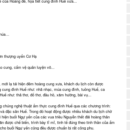
hê của Hoàng đế, họa tiết cung đình Huế xưa...
(
 chúa…
ườn thượng uyển Cơ Hạ
ào cung, cấm vệ quân luyện võ...
(
, mới lạ tái hiện đêm hoàng cung xưa, khách du lịch còn được
ng cung đình Huế như: nhã nhạc, múa cung đình, tuồng Huế, ca
uế như: thả thơ, đố thơ, đầu hồ, xăm hường, bài vụ...
ng chúng nghệ thuật ẩm thực cung đình Huế qua các chương trình:
h và đặc sản Huế. Trong đó hoạt động được nhiều khách du lịch chờ
ái hiện buổi Ngự yến của các vua triều Nguyễn thết đãi hoàng thân
 được chế biến, trình bày tỉ mỉ, tinh tế đúng theo tinh thần của ẩm
(
 cho buổi Ngự yến cũng đều được chuẩn bị rất công phu.