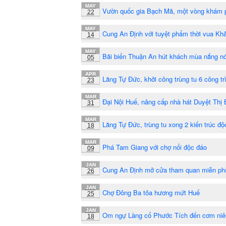
MAY
Vườn quốc gia Bạch Mã, một vòng khám 
22
MAY
Cung An Định với tuyệt phẩm thời vua Khả
14
MAY
Bãi biển Thuận An hút khách mùa nắng n
05
APR
Lăng Tự Đức, khởi công trùng tu 6 công tr
23
MAR
Đại Nội Huế, nâng cấp nhà hát Duyệt Thị
31
MAR
Lăng Tự Đức, trùng tu xong 2 kiến trúc độ
18
MAR
Phá Tam Giang với chợ nổi độc đáo
09
JAN
Cung An Định mở cửa tham quan miễn ph
26
JAN
Chợ Đông Ba tỏa hương mứt Huế
25
JAN
Om ngự Làng cổ Phước Tích đến cơm niê
18