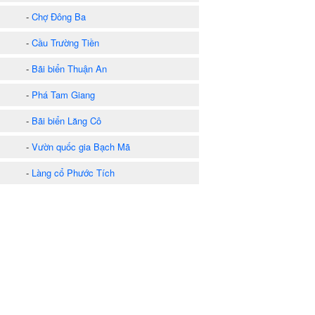
-
Chợ Đông Ba
-
Cầu Trường Tiền
-
Bãi biển Thuận An
-
Phá Tam Giang
-
Bãi biển Lăng Cô
-
Vườn quốc gia Bạch Mã
-
Làng cổ Phước Tích