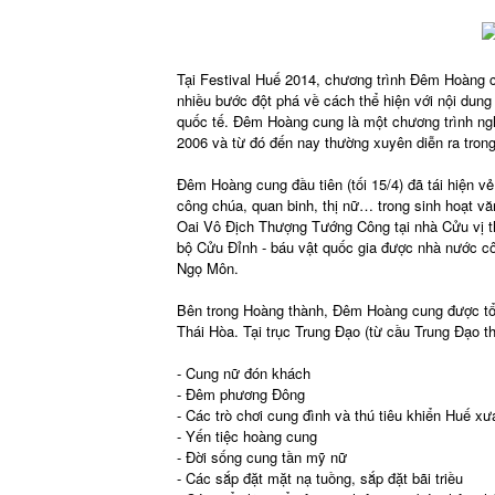
Tại Festival Huế 2014, chương trình Đêm Hoàng cu
nhiều bước đột phá về cách thể hiện với nội dung
quốc tế. Đêm Hoàng cung là một chương trình nghệ
2006 và từ đó đến nay thường xuyên diễn ra trong
Đêm Hoàng cung đầu tiên (tối 15/4) đã tái hiện vẻ
công chúa, quan binh, thị nữ… trong sinh hoạt vă
Oai Vô Địch Thượng Tướng Công tại nhà Cửu vị th
bộ Cửu Đỉnh - báu vật quốc gia được nhà nước côn
Ngọ Môn.
Bên trong Hoàng thành, Đêm Hoàng cung được tổ 
Thái Hòa. Tại trục Trung Đạo (từ cầu Trung Đạo t
- Cung nữ đón khách
- Đêm phương Đông
- Các trò chơi cung đình và thú tiêu khiển Huế xư
- Yến tiệc hoàng cung
- Đời sống cung tần mỹ nữ
- Các sắp đặt mặt nạ tuồng, sắp đặt bãi triều