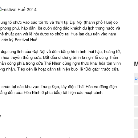
ng tổ chức vào các tối 15 và 19/4 tại Đại Nội (thành phố Huế) có
 phong phú, hấp dẫn, lôi cuốn đông đảo khách du lịch trong nước và
 thuật gắn với lễ hội được tổ chức tại Huế lần đầu tiên vào năm
 các kỳ Festival Huế.
 đẹp lung linh của Đại Nội về đêm bằng hình ảnh thái hậu, hoàng tử,
n hóa truyền thống xưa. Bắt đầu chương trình là nghi lễ cúng Thần
M
ần công phía trong cửa Thể Nhơn cùng nghi thức khai hỏa tôn vinh
g nhận. Tiếp đến là hoạt cảnh tái hiện buổi lễ “Đổi gác” trước cửa
D
chức tại các khu vực Trung Đạo, tây điện Thái Hòa và đông điện
(
hẳng đến cửa Hòa Bình ở phía bắc) tái hiện các hoạt cảnh:
a