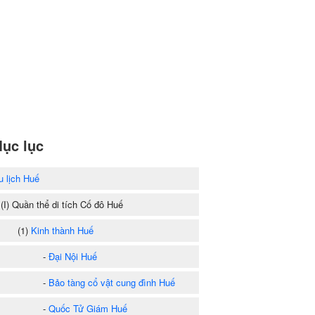
ục lục
u lịch Huế
I) Quần thể di tích Cố đô Huế
(1)
Kinh thành Huế
-
Đại Nội Huế
-
Bảo tàng cổ vật cung đình Huế
-
Quốc Tử Giám Huế