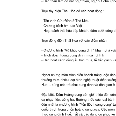
- Các triển lãm cổ vật ngự thiện, ngự bút châu p
Trục tây điện Thái Hòa có các hoạt động :
- Tôn vinh Cửu Đỉnh ở Thế Miếu
- Chương trình âm sắc Việt
- Hoạt cảnh thái hậu tiếp khách, đám cưới công
Trục đông điện Thái Hòa với các điểm nhấn :
- Chương trình “Vũ khúc cung đình” khám phá v
- Trích đoạn tuồng cung đình, múa Tứ linh
- Các hoạt cảnh đồng ấu học múa, lễ tiến gạch v
Ngoài những màn trình diễn hoành tráng, độc đáo
thưởng thức nhiều loại hình nghệ thuật diễn xướ
Huế… cùng các trò chơi cung đình và dân gian ở H
Đặc biệt, Đêm Hoàng cung còn giới thiệu đến cô
dạ nhạc tiệc, uống trà, thưởng thức các loại bán
đón nhất là chương trình “Yến tiệc hoàng cung” t
quốc thích trong chốn hoàng cung xưa. Các món ăn
thực cung đình Huế. Tất cả các dụng cụ phục vụ