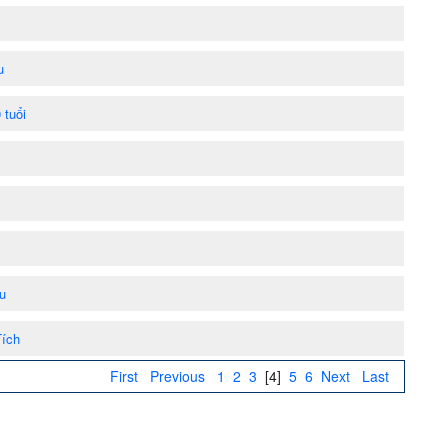
u
 tuổi
u
Tích
First
Previous
1
2
3
[4]
5
6
Next
Last