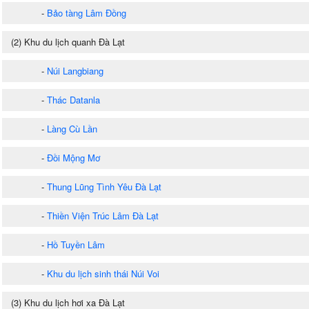
-
Bảo tàng Lâm Đồng
(2) Khu du lịch quanh Đà Lạt
-
Núi Langbiang
-
Thác Datanla
-
Làng Cù Lần
-
Đồi Mộng Mơ
-
Thung Lũng Tình Yêu Đà Lạt
-
Thiền Viện Trúc Lâm Đà Lạt
-
Hồ Tuyền Lâm
-
Khu du lịch sinh thái Núi Voi
(3) Khu du lịch hơi xa Đà Lạt