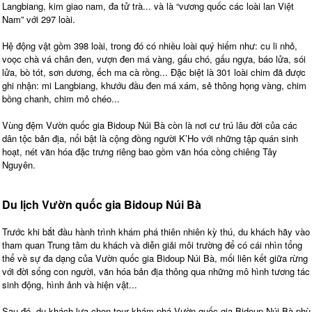
Langbiang, kim giao nam, đa tử trà... và là “vương quốc các loài lan Việt
Nam” với 297 loài.
Hệ động vật gồm 398 loài, trong đó có nhiều loài quý hiếm như: cu li nhỏ,
voọc chà vá chân đen, vượn đen má vàng, gấu chó, gấu ngựa, báo lửa, sói
lửa, bò tót, sơn dương, ếch ma cà rồng... Đặc biệt là 301 loài chim đã được
ghi nhận: mi Langbiang, khướu đầu đen má xám, sẻ thông họng vàng, chim
bồng chanh, chim mỏ chéo...
Vùng đệm Vườn quốc gia Bidoup Núi Bà còn là nơi cư trú lâu đời của các
dân tộc bản địa, nổi bật là cộng đồng người K’Ho với những tập quán sinh
hoạt, nét văn hóa đặc trưng riêng bao gồm văn hóa cồng chiêng Tây
Nguyên.
Du lịch Vườn quốc gia Bidoup Núi Bà
Trước khi bắt đầu hành trình khám phá thiên nhiên kỳ thú, du khách hãy vào
tham quan Trung tâm du khách và diễn giải môi trường để có cái nhìn tổng
thể về sự đa dạng của Vườn quốc gia Bidoup Núi Bà, mối liên kết giữa rừng
với đời sống con người, văn hóa bản địa thông qua những mô hình tương tác
sinh động, hình ảnh và hiện vật...
Sau đó, du khách lựa chọn tour khám phá Vườn quốc gia Bidoup Núi Bà phù