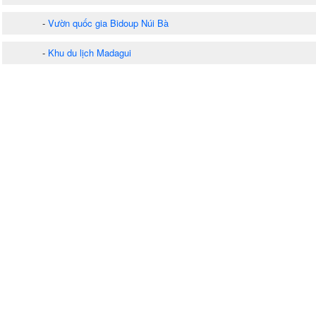
-
Vườn quốc gia Bidoup Núi Bà
-
Khu du lịch Madagui