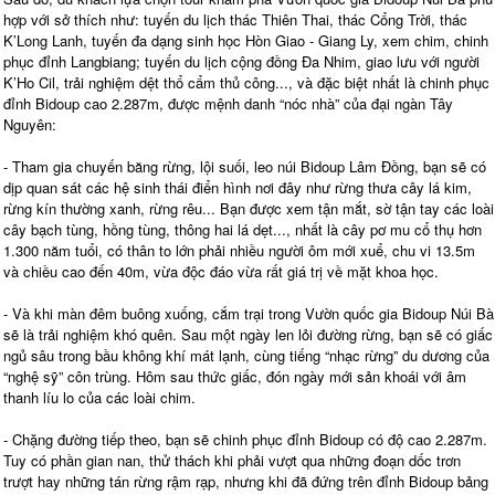
hợp với sở thích như: tuyến du lịch thác Thiên Thai, thác Cổng Trời, thác
K’Long Lanh, tuyến đa dạng sinh học Hòn Giao - Giang Ly, xem chim, chinh
phục đỉnh Langbiang; tuyến du lịch cộng đồng Đa Nhim, giao lưu với người
K’Ho Cil, trải nghiệm dệt thổ cẩm thủ công..., và đặc biệt nhất là chinh phục
đỉnh Bidoup cao 2.287m, được mệnh danh “nóc nhà” của đại ngàn Tây
Nguyên:
- Tham gia chuyến băng rừng, lội suối, leo núi Bidoup Lâm Đồng, bạn sẽ có
dịp quan sát các hệ sinh thái điển hình nơi đây như rừng thưa cây lá kim,
rừng kín thường xanh, rừng rêu... Bạn được xem tận mắt, sờ tận tay các loài
cây bạch tùng, hồng tùng, thông hai lá dẹt..., nhất là cây pơ mu cổ thụ hơn
1.300 năm tuổi, có thân to lớn phải nhiều người ôm mới xuể, chu vi 13.5m
và chiều cao đến 40m, vừa độc đáo vừa rất giá trị về mặt khoa học.
- Và khi màn đêm buông xuống, cắm trại trong Vườn quốc gia Bidoup Núi Bà
sẽ là trải nghiệm khó quên. Sau một ngày len lỏi đường rừng, bạn sẽ có giấc
ngủ sâu trong bầu không khí mát lạnh, cùng tiếng “nhạc rừng” du dương của
“nghệ sỹ” côn trùng. Hôm sau thức giấc, đón ngày mới sản khoái với âm
thanh líu lo của các loài chim.
- Chặng đường tiếp theo, bạn sẽ chinh phục đỉnh Bidoup có độ cao 2.287m.
Tuy có phần gian nan, thử thách khi phải vượt qua những đoạn dốc trơn
trượt hay những tán rừng rậm rạp, nhưng khi đã đứng trên đỉnh Bidoup bảng