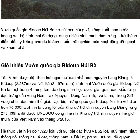
Vườn quốc gia Bidoup Núi Bà có núi non hùng vĩ, sông suối thác nước
hoang sơ, hệ sinh thái đa dạng, cùng nhiều sinh cảnh đặc trưng... trở thành
điểm đến lý tưởng cho du khách muốn trải nghiệm các hoạt động dã ngoại
và khám phá.
Giới thiệu Vườn quốc gia Bidoup Núi Bà
Tên Vườn được đặt theo hai ngọn núi cao nhất cao nguyên Lang Biang là
Bidoup (2.287m) và Núi Bà (2.167m). Hệ sinh thái Vườn quốc gia Bidoup Núi
Bà là một trong 4 trung tâm đa dạng sinh học quốc gia, gồm các kiểu rừng
đặc trưng của vùng Nam Tây Nguyên, Đông Nam Bộ, và là một trong 221
vùng chim đặc hữu thế giới. Đặc biệt, rừng quốc gia Bidoup Núi Bà với diện
tích 70.000ha chính là vùng lõi của Khu dự trữ sinh quyển Lang Biang rộng
275.439ha đã được UNESCO công nhận là Khu dự trữ sinh quyển thế giới
thứ 9 của Việt Nam vào tháng 6/2015.
Hệ thực vật hiện có 1.923 loài với 96 loài đặc hữu và 62 loài quý hiếm như:
thông đỏ, thông hai lá dẹt, thông năm lá Đà lạt, pơ mu, trà mi, đỗ quyên