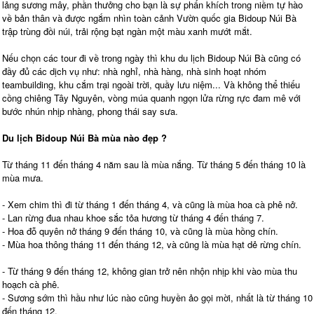
lảng sương mây, phần thưởng cho bạn là sự phấn khích trong niềm tự hào
về bản thân và được ngắm nhìn toàn cảnh Vườn quốc gia Bidoup Núi Bà
trập trùng đồi núi, trải rộng bạt ngàn một màu xanh mướt mắt.
Nếu chọn các tour đi về trong ngày thì khu du lịch Bidoup Núi Bà cũng có
đầy đủ các dịch vụ như: nhà nghỉ, nhà hàng, nhà sinh hoạt nhóm
teambuilding, khu cắm trại ngoài trời, quầy lưu niệm... Và không thể thiếu
cồng chiêng Tây Nguyên, vòng múa quanh ngọn lửa rừng rực đam mê với
bước nhún nhịp nhàng, phong thái say sưa.
Du lịch Bidoup Núi Bà mùa nào đẹp ?
Từ tháng 11 đến tháng 4 năm sau là mùa nắng. Từ tháng 5 đến tháng 10 là
mùa mưa.
- Xem chim thì đi từ tháng 1 đến tháng 4, và cũng là mùa hoa cà phê nở.
- Lan rừng đua nhau khoe sắc tỏa hương từ tháng 4 đến tháng 7.
- Hoa đỗ quyên nở tháng 9 đến tháng 10, và cũng là mùa hồng chín.
- Mùa hoa thông tháng 11 đến tháng 12, và cũng là mùa hạt dẻ rừng chín.
- Từ tháng 9 đến tháng 12, không gian trở nên nhộn nhịp khi vào mùa thu
hoạch cà phê.
- Sương sớm thì hầu như lúc nào cũng huyền ảo gọi mời, nhất là từ tháng 10
đến tháng 12.