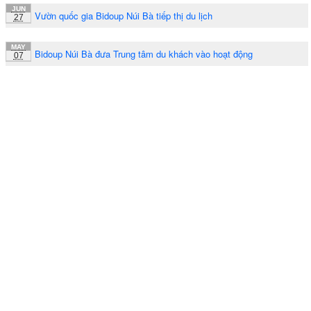
JUN
Vườn quốc gia Bidoup Núi Bà tiếp thị du lịch
27
MAY
Bidoup Núi Bà đưa Trung tâm du khách vào hoạt động
07