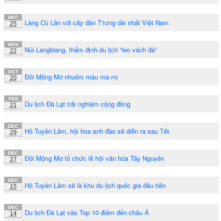
DEC
Làng Cù Lần với cây đàn T'rưng dài nhất Việt Nam
25
NOV
Núi Langbiang, thẩm định du lịch “leo vách đá”
22
OCT
Đồi Mộng Mơ nhuốm màu ma mị
20
FEB
Du lịch Đà Lạt trải nghiệm cộng đồng
21
DEC
Hồ Tuyền Lâm, hội hoa anh đào sẽ diễn ra sau Tết
29
DEC
Đồi Mộng Mơ tổ chức lễ hội văn hóa Tây Nguyên
27
DEC
Hồ Tuyền Lâm sẽ là khu du lịch quốc gia đầu tiên
15
DEC
Du lịch Đà Lạt vào Top 10 điểm đến châu Á
14