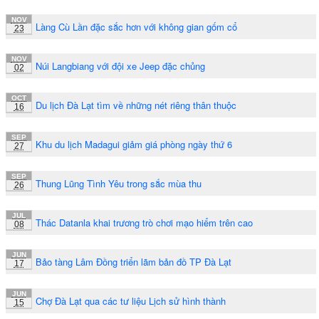
NOV
Làng Cù Lần đặc sắc hơn với không gian gốm cổ
23
NOV
Núi Langbiang với đội xe Jeep đặc chủng
02
OCT
Du lịch Đà Lạt tìm về những nét riêng thân thuộc
16
SEP
Khu du lịch Madagui giảm giá phòng ngày thứ 6
27
SEP
Thung Lũng Tình Yêu trong sắc mùa thu
26
JUL
Thác Datanla khai trương trò chơi mạo hiểm trên cao
08
JUN
Bảo tàng Lâm Đồng triển lãm bản đồ TP Đà Lạt
17
JUN
Chợ Đà Lạt qua các tư liệu Lịch sử hình thành
15