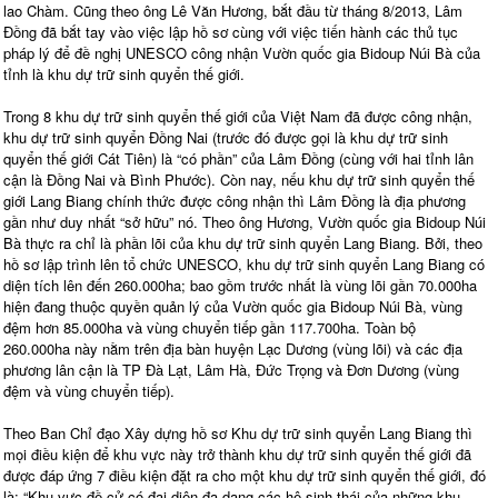
lao Chàm. Cũng theo ông Lê Văn Hương, bắt đầu từ tháng 8/2013, Lâm
Đồng đã bắt tay vào việc lập hồ sơ cùng với việc tiến hành các thủ tục
pháp lý để đề nghị UNESCO công nhận Vườn quốc gia Bidoup Núi Bà của
tỉnh là khu dự trữ sinh quyển thế giới.
Trong 8 khu dự trữ sinh quyển thế giới của Việt Nam đã được công nhận,
khu dự trữ sinh quyển Đồng Nai (trước đó được gọi là khu dự trữ sinh
quyển thế giới Cát Tiên) là “có phần” của Lâm Đồng (cùng với hai tỉnh lân
cận là Đồng Nai và Bình Phước). Còn nay, nếu khu dự trữ sinh quyển thế
giới Lang Biang chính thức được công nhận thì Lâm Đồng là địa phương
gần như duy nhất “sở hữu” nó. Theo ông Hương, Vườn quốc gia Bidoup Núi
Bà thực ra chỉ là phần lõi của khu dự trữ sinh quyển Lang Biang. Bởi, theo
hồ sơ lập trình lên tổ chức UNESCO, khu dự trữ sinh quyển Lang Biang có
diện tích lên đến 260.000ha; bao gồm trước nhất là vùng lõi gần 70.000ha
hiện đang thuộc quyền quản lý của Vườn quốc gia Bidoup Núi Bà, vùng
đệm hơn 85.000ha và vùng chuyển tiếp gần 117.700ha. Toàn bộ
260.000ha này nằm trên địa bàn huyện Lạc Dương (vùng lõi) và các địa
phương lân cận là TP Đà Lạt, Lâm Hà, Đức Trọng và Đơn Dương (vùng
đệm và vùng chuyển tiếp).
Theo Ban Chỉ đạo Xây dựng hồ sơ Khu dự trữ sinh quyển Lang Biang thì
mọi điều kiện để khu vực này trở thành khu dự trữ sinh quyển thế giới đã
được đáp ứng 7 điều kiện đặt ra cho một khu dự trữ sinh quyển thế giới, đó
là: “Khu vực đề cử có đại diện đa dạng các hệ sinh thái của những khu