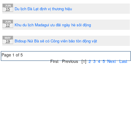
JUN
Du lịch Đà Lạt định vị thương hiệu
15
JUN
Khu du lịch Madagui ưu đãi ngày hè sôi động
12
MAY
Bidoup Núi Bà sẽ có Công viên bảo tồn động vật
19
Page 1 of 5
First
Previous
[1]
2
3
4
5
Next
Last