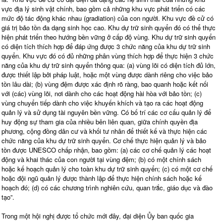
vực địa lý sinh vật chính, bao gồm cả những khu vực phát triển có các
mức độ tác động khác nhau (gradiation) của con người. Khu vực đề cử có
giá trị bảo tồn đa dạng sinh học cao. Khu dự trữ sinh quyển đó có thể thực
hiện phát triển theo hướng bền vững ở cấp độ vùng. Khu dự trữ sinh quyển
có diện tích thích hợp để đáp ứng được 3 chức năng của khu dự trữ sinh
quyển. Khu vực đó có đủ những phân vùng thích hợp để thực hiện 3 chức
năng của khu dự trữ sinh quyển thông qua: (a) vùng lõi có diện tích đủ lớn,
được thiết lập bởi pháp luật, hoặc một vùng được dành riêng cho việc bảo
tồn lâu dài; (b) vùng đệm được xác định rõ ràng, bao quanh hoặc kết nối
với (các) vùng lõi, nơi dành cho các hoạt động hài hòa với bảo tồn; (c)
vùng chuyển tiếp dành cho việc khuyến khích và tạo ra các hoạt động
quản lý và sử dụng tài nguyên bền vững. Có bố trí các cơ cấu quản lý để
huy động sự tham gia của nhiều bên liên quan, giữa chính quyền địa
phương, cộng đồng dân cư và khối tư nhân để thiết kế và thực hiện các
chức năng của khu dự trữ sinh quyển. Cơ chế thực hiện quản lý và bảo
tồn được UNESCO chấp nhận, bao gồm: (a) các cơ chế quản lý các hoạt
động và khai thác của con người tại vùng đệm; (b) có một chính sách
hoặc kế hoạch quản lý cho toàn khu dự trữ sinh quyển; (c) có một cơ chế
hoặc đội ngũ quản lý được thành lập để thực hiện chính sách hoặc kế
hoạch đó; (d) có các chương trình nghiên cứu, quan trắc, giáo dục và đào
tạo”.
Trong một hội nghị được tổ chức mới đây, đại diện Ủy ban quốc gia