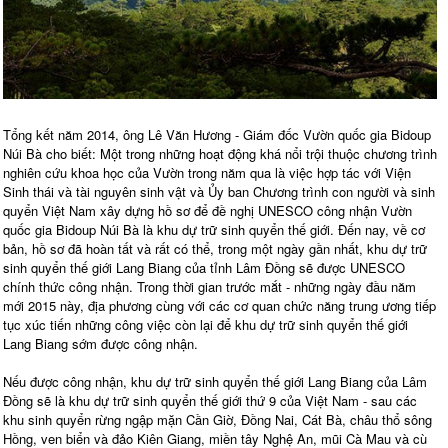
Tổng kết năm 2014, ông Lê Văn Hương - Giám đốc Vườn quốc gia Bidoup
Núi Bà cho biết: Một trong những hoạt động khá nổi trội thuộc chương trình
nghiên cứu khoa học của Vườn trong năm qua là việc hợp tác với Viện
Sinh thái và tài nguyên sinh vật và Ủy ban Chương trình con người và sinh
quyển Việt Nam xây dựng hồ sơ để đề nghị UNESCO công nhận Vườn
quốc gia Bidoup Núi Bà là khu dự trữ sinh quyển thế giới. Đến nay, về cơ
bản, hồ sơ đã hoàn tất và rất có thể, trong một ngày gần nhất, khu dự trữ
sinh quyển thế giới Lang Biang của tỉnh Lâm Đồng sẽ được UNESCO
chính thức công nhận. Trong thời gian trước mắt - những ngày đầu năm
mới 2015 này, địa phương cùng với các cơ quan chức năng trung ương tiếp
tục xúc tiến những công việc còn lại để khu dự trữ sinh quyển thế giới
Lang Biang sớm được công nhận.
Nếu được công nhận, khu dự trữ sinh quyển thế giới Lang Biang của Lâm
Đồng sẽ là khu dự trữ sinh quyển thế giới thứ 9 của Việt Nam - sau các
khu sinh quyển rừng ngập mặn Cần Giờ, Đồng Nai, Cát Bà, châu thổ sông
Hồng, ven biển và đảo Kiên Giang, miền tây Nghệ An, mũi Cà Mau và cù