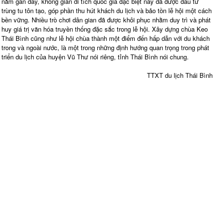
năm gần đây, không gian di tích quốc gia đặc biệt này đã được đầu tư
trùng tu tôn tạo, góp phần thu hút khách du lịch và bảo tồn lễ hội một cách
bền vững. Nhiều trò chơi dân gian đã được khôi phục nhằm duy trì và phát
huy giá trị văn hóa truyền thống đặc sắc trong lễ hội. Xây dựng chùa Keo
Thái Bình cũng như lễ hội chùa thành một điểm đến hấp dẫn với du khách
trong và ngoài nước, là một trong những định hướng quan trọng trong phát
triển du lịch của huyện Vũ Thư nói riêng, tỉnh Thái Bình nói chung.
TTXT du lịch Thái Bình