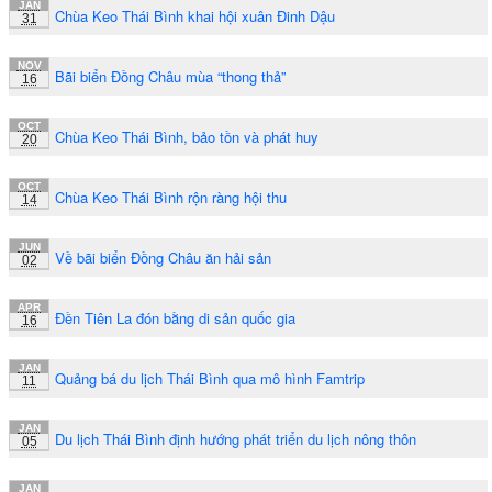
JAN
Chùa Keo Thái Bình khai hội xuân Đinh Dậu
31
NOV
Bãi biển Đồng Châu mùa “thong thả”
16
OCT
Chùa Keo Thái Bình, bảo tồn và phát huy
20
OCT
Chùa Keo Thái Bình rộn ràng hội thu
14
JUN
Về bãi biển Đồng Châu ăn hải sản
02
APR
Đền Tiên La đón bằng di sản quốc gia
16
JAN
Quảng bá du lịch Thái Bình qua mô hình Famtrip
11
JAN
Du lịch Thái Bình định hướng phát triển du lịch nông thôn
05
JAN