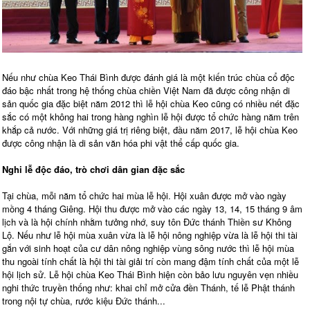
Nếu như chùa Keo Thái Bình được đánh giá là một kiến trúc chùa cổ độc
đáo bậc nhất trong hệ thống chùa chiền Việt Nam đã được công nhận di
sản quốc gia đặc biệt năm 2012 thì lễ hội chùa Keo cũng có nhiều nét đặc
sắc có một không hai trong hàng nghìn lễ hội được tổ chức hàng năm trên
khắp cả nước. Với những giá trị riêng biệt, đầu năm 2017, lễ hội chùa Keo
được công nhận là di sản văn hóa phi vật thể cấp quốc gia.
Nghi lễ độc đáo, trò chơi dân gian đặc sắc
Tại chùa, mỗi năm tổ chức hai mùa lễ hội. Hội xuân được mở vào ngày
mồng 4 tháng Giêng. Hội thu được mở vào các ngày 13, 14, 15 tháng 9 âm
lịch và là hội chính nhằm tưởng nhớ, suy tôn Ðức thánh Thiền sư Không
Lộ. Nếu như lễ hội mùa xuân vừa là lễ hội nông nghiệp vừa là lễ hội thi tài
gắn với sinh hoạt của cư dân nông nghiệp vùng sông nước thì lễ hội mùa
thu ngoài tính chất là hội thi tài giải trí còn mang đậm tính chất của một lễ
hội lịch sử. Lễ hội chùa Keo Thái Bình hiện còn bảo lưu nguyên vẹn nhiều
nghi thức truyền thống như: khai chỉ mở cửa đền Thánh, tế lễ Phật thánh
trong nội tự chùa, rước kiệu Đức thánh...