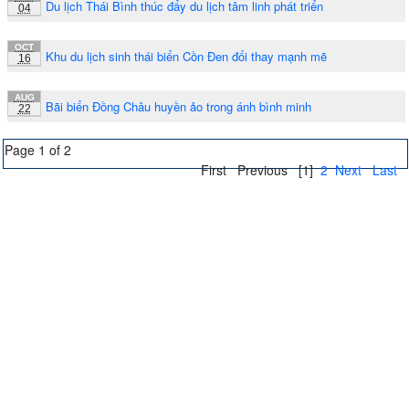
Du lịch Thái Bình thúc đẩy du lịch tâm linh phát triển
04
OCT
Khu du lịch sinh thái biển Cồn Đen đổi thay mạnh mẽ
16
AUG
Bãi biển Đồng Châu huyền ảo trong ánh bình minh
22
Page 1 of 2
First
Previous
[1]
2
Next
Last