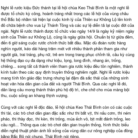
Nghi lễ rước kiệu Đức thánh tại lễ hội chùa Keo Thái Bình là một nghi lễ
được tổ chức kỳ công, hoành tráng nhất trong các lễ hội của vùng châu
thổ Bắc bộ nhằm tái hiện lại cuộc kinh lý của Thiền sư Không Lộ lên kinh
đô chữa bệnh cho vua Lý Thánh Tông và các sự lệ diễn tả lại cuộc đời của
ngài. Nghi lễ rước thánh được tổ chức vào ngày 14/9 là ngày kỷ niệm ngày
sinh của Thiền sư Không Lộ, cũng là ngày giữa hội. Chuẩn bị từ giữa đêm,
đến 6 giờ sáng cuộc rước chính thức bắt đầu. Mặc dù đoàn rước hàng
nghìn người, kéo dài hàng trăm mét với nhiều thành phần tham gia như
người già, trai tráng, phụ nữ, trẻ em trong trang phục chỉnh tề, cầu kỳ cùng
hệ thống đạo cụ đa dạng như kiệu, lọng, long đình, nhang án, trống,
chiêng... song tất cả thành viên tham gia rước kiệu đều tôn nghiêm, thành
kính tuân theo các quy định truyền thống nghiêm ngặt. Nghi lễ rước kiệu
mang tính tôn giáo đặc trưng nhưng lại đậm đà sắc thái của những sinh
hoạt văn hóa dân gian của đất và người Thái Bình. Qua các nghi lễ đó,
dân làng cầu mong thánh thần phù hộ độ trì, che chở cho mùa màng bội
thu, cuộc sống an khang thịnh vượng.
Cùng với các nghi lễ độc đáo, lễ hội chùa Keo Thái Bình còn có các cuộc
thi tài, các trò chơi dân gian đặc sắc như thi bắt vịt, thi nấu cơm, thi ném
pháo, thi thày đọc, thi kèn, thi trống, múa ếch vồ, bịt mắt đánh trống, leo
cầu ngô... Thông qua các trò chơi dân gian truyền thống, hình thức biểu
diễn nghệ thuật phản ánh lối sống của vùng dân cư nông nghiệp của đồng
bằng Bắc Bộ nói chung, Thái Bình nói riêng.