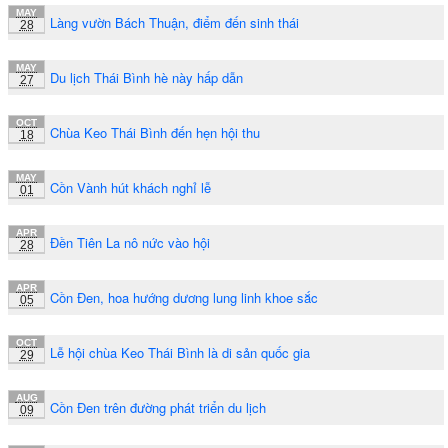
MAY
Làng vườn Bách Thuận, điểm đến sinh thái
28
MAY
Du lịch Thái Bình hè này hấp dẫn
27
OCT
Chùa Keo Thái Bình đến hẹn hội thu
18
MAY
Cồn Vành hút khách nghỉ lễ
01
APR
Đền Tiên La nô nức vào hội
28
APR
Cồn Đen, hoa hướng dương lung linh khoe sắc
05
OCT
Lễ hội chùa Keo Thái Bình là di sản quốc gia
29
AUG
Cồn Đen trên đường phát triển du lịch
09