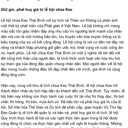
Giữ gìn, phát huy giá trị lễ hội chùa Keo
Lễ hội chùa Keo Thái Bình với sự tích về Thiền sư Không Lộ phản ánh
một thời kỳ phát triển của Phật giáo ở Việt Nam. Lễ hội không chỉ mang
màu sắc tôn giáo nhằm đáp ứng nhu cầu tín ngưỡng lành mạnh của nhân
dân mà còn là môi trường bảo tồn, lưu truyền văn hóa truyền thống và là
biểu tượng của sự cố kết cộng đồng. Lễ hội cũng là nơi cư dân nơi đây nói
riêng và khách thập phương gửi gắm ước mơ, khát vọng về cuộc sống ấm
no, hạnh phúc. Lễ hội chùa Keo Thái Bình có một ý nghĩa rất lớn đối với
đời sống tinh thần của người dân, là hình thức sinh hoạt văn hóa thu hút
sự tham gia của đông đảo quần chúng nhân dân. Mọi người đến với lễ hội
đều mong muốn những điều tốt đẹp nhất đến với mình, gia đình và cộng
đồng làng xóm.
Hiện nay, cùng với khu di tích chùa Keo Thái Bình, lễ hội chùa Keo trở
thành điểm nhấn du lịch hấp dẫn du khách đến với Thái Bình. Tuy nhiên, lễ
hội hiện nay không còn thực hành các cuộc thi tài như thi thày đọc, thi bơi
chải, thi trống, thi kèn, múa ếch vồ. Để bảo tồn và phát huy giá trị của lễ
hội, Sở Văn hóa Thể thao và Du lịch đã phân cấp, giao huyện Vũ Thư lập
Ban Quản lý di tích để quản lý và bảo vệ, phát huy giá trị di tích, lễ hội.
Quy trình thực hành lễ hội và các nghi thức liên quan trong lễ hội được
cộng đồng tổ chức và thực hiện gần nhất với nghi lễ truyền thống. Những