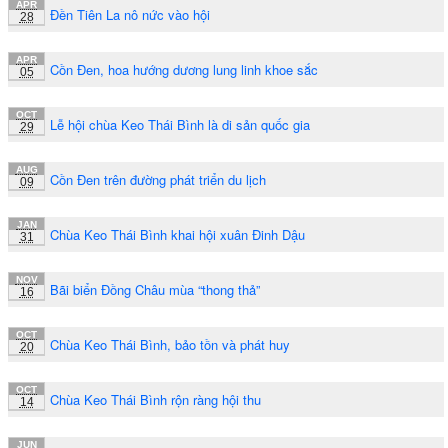
APR
Đền Tiên La nô nức vào hội
28
APR
Cồn Đen, hoa hướng dương lung linh khoe sắc
05
OCT
Lễ hội chùa Keo Thái Bình là di sản quốc gia
29
AUG
Cồn Đen trên đường phát triển du lịch
09
JAN
Chùa Keo Thái Bình khai hội xuân Đinh Dậu
31
NOV
Bãi biển Đồng Châu mùa “thong thả”
16
OCT
Chùa Keo Thái Bình, bảo tồn và phát huy
20
OCT
Chùa Keo Thái Bình rộn ràng hội thu
14
JUN