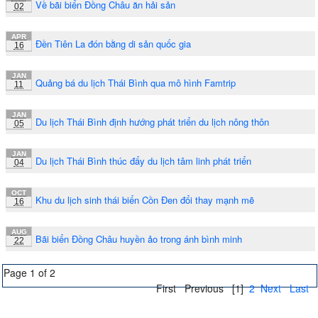
Về bãi biển Đồng Châu ăn hải sản
02
APR
Đền Tiên La đón bằng di sản quốc gia
16
JAN
Quảng bá du lịch Thái Bình qua mô hình Famtrip
11
JAN
Du lịch Thái Bình định hướng phát triển du lịch nông thôn
05
JAN
Du lịch Thái Bình thúc đẩy du lịch tâm linh phát triển
04
OCT
Khu du lịch sinh thái biển Cồn Đen đổi thay mạnh mẽ
16
AUG
Bãi biển Đồng Châu huyền ảo trong ánh bình minh
22
Page 1 of 2
First
Previous
[1]
2
Next
Last