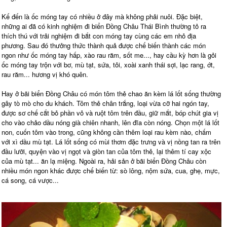
Kế đến là ốc móng tay có nhiều ở đây mà không phải nuôi. Đặc biệt,
những ai đã có kinh nghiệm đi biển Đồng Châu Thái Bình thường tỏ ra
thích thú với trải nghiệm đi bắt con móng tay cùng các em nhỏ địa
phương. Sau đó thưởng thức thành quả được chế biến thành các món
ngon như ốc móng tay hấp, xào rau răm, sốt me..., hay cầu kỳ hơn là gỏi
ốc móng tay trộn với bơ, mù tạt, sứa, tỏi, xoài xanh thái sợi, lạc rang, ớt,
rau răm... hương vị khó quên.
Hay ở bãi biển Đồng Châu có món tôm thẻ chao ăn kèm lá lốt sống thường
gây tò mò cho du khách. Tôm thẻ chân trắng, loại vừa cỡ hai ngón tay,
được sơ chế cắt bỏ phần vỏ và ruột tôm trên đầu, giữ mắt, bóp chút gia vị
cho vào chảo dầu nóng già chiên nhanh, lên đĩa còn nóng. Chọn một lá lốt
non, cuốn tôm vào trong, cũng không cần thêm loại rau kèm nào, chấm
với xì dầu mù tạt. Lá lốt sống có mùi thơm đặc trưng và vị nồng tan ra trên
đầu lưỡi, quyện vào vị ngọt và giòn tan của tôm thẻ, lại thêm tí cay xộc
của mù tạt... ăn lạ miệng. Ngoài ra, hải sản ở bãi biển Đồng Châu còn
nhiều món ngon khác được chế biến từ: sò lông, nộm sứa, cua, ghẹ, mực,
cá song, cá vược...