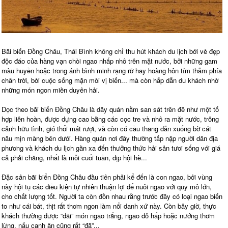
Bãi biển Đồng Châu, Thái Bình không chỉ thu hút khách du lịch bởi vẻ đẹp
độc đáo của hàng vạn chòi ngao nhấp nhô trên mặt nước, bởi những gam
màu huyền hoặc trong ánh bình minh rạng rỡ hay hoàng hôn tím thẫm phía
chân trời, bởi cuộc sống mặn mòi vị biển... mà còn hấp dẫn du khách nhờ
những món ngon miền duyên hải.
Dọc theo bãi biển Đồng Châu là dãy quán nằm san sát trên đê như một tổ
hợp liên hoàn, được dựng cao bằng các cọc tre và nhô ra mặt nước, trông
cảnh hữu tình, gió thổi mát rượi, và còn có cầu thang dẫn xuống bờ cát
nâu mịn màng bên dưới. Hàng quán nơi đây thường tấp nập người dân địa
phương và khách du lịch gần xa đến thưởng thức hải sản tươi sống với giá
cả phải chăng, nhất là mỗi cuối tuần, dịp hội hè...
Đặc sản bãi biển Đồng Châu đầu tiên phải kể đến là con ngao, bởi vùng
này hội tụ các điều kiện tự nhiên thuận lợi để nuôi ngao với quy mô lớn,
cho chất lượng tốt. Người ta còn đồn nhau rằng trước đây có loại ngao biển
to như cái bát, thịt rất thơm ngon làm nổi danh xứ này. Còn bây giờ, thực
khách thường được “đãi” món ngao trắng, ngao đỏ hấp hoặc nướng thơm
lừng, nấu canh ăn cũng rất “đã”...