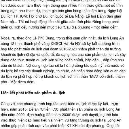
lịch được quan tâm thực hiện thông qua nhiều hình thức giữa một số tỉnh
trong cụm như tham dự, tham gia các gian hàng triển lãm trong Ngày hội
Du lịch TPHCM; Hội chợ Du lịch quốc tế Đà Nẵng, Lễ hội Bánh dân gian
Nam bộ... Tất cả hoạt động liên kết giữa các tỉnh phía Đông trong phát
triển du lịch đều hướng đến mục tiêu “Sáu địa phương - một điểm đến”.
Ngoài ra, theo ông Lê Phú Dũng, trong thời gian gần nhất, du lịch Long An
cùng 12 tỉnh, thành phố vùng ĐBSCL và Hà Nội sẽ ký kết chương trình
hợp tác phát triển du lịch giai đoạn 2016-2020 nhằm phát triển thị trường
khách du lịch nội địa và quốc tế, đa dạng hóa các sản phẩm du lịch và xây
dựng các tour, tuyến du lịch liên vùng hoàn chỉnh, hấp dẫn... đáp ứng nhu
cầu du khách. Nội dung hợp tác sẽ là hỗ trợ công tác quản lý nhà nước về
du lịch; hỗ trợ các doanh nghiệp, tổ chức, cá nhân hoạt động liên quan đến
du lịch và phối hợp hỗ trợ khách du lịch với tinh thần “Mười bốn tỉnh, thành
phố - Một điểm đến”.
Liên kết phát triển sản phẩm du lịch
Cùng với các chương trình hợp tác phát triển du lịch được ký kết, thực
hiện, năm 2015, Đề án “Chiến lược phát triển sản phẩm du lịch Long An
đến năm 2020, định hướng đến năm 2030” được phê duyệt, cụ thể hóa
việc thực hiện các mục tiêu và nhiệm vụ tăng trưởng du lịch tại Long An
nhằm góp phần tích cực vào phát triển KT-XH của địa phương. Ông Lê