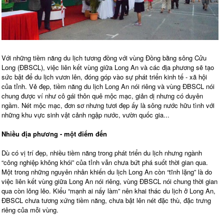
Với những tiềm năng du lịch tương đồng với vùng Đồng bằng sông Cửu
Long (ĐBSCL), việc liên kết vùng giữa Long An và các địa phương sẽ tạo
sức bật để du lịch vươn lên, đóng góp vào sự phát triển kinh tế - xã hội
của tỉnh. Vẻ đẹp, tiềm năng du lịch Long An nói riêng và vùng ĐBSCL nói
chung được ví như cô gái thôn quê mộc mạc, giản dị nhưng có duyên
ngầm. Nét mộc mạc, đơn sơ nhưng tươi đẹp ấy là sông nước hữu tình với
những khu vực sinh vật cảnh ngập nước, vườn quốc gia...
Nhiều địa phương - một điểm đến
Dù có vị trí đẹp, nhiều tiềm năng trong phát triển du lịch nhưng ngành
“công nghiệp không khói” của tỉnh vẫn chưa bứt phá suốt thời gian qua.
Một trong những nguyên nhân khiến du lịch Long An còn “tĩnh lặng” là do
việc liên kết vùng giữa Long An nói riêng, vùng ĐBSCL nói chung thời gian
qua còn lỏng lẻo. Kiểu “mạnh ai nấy làm” nên khai thác du lịch ở Long An,
ĐBSCL chưa tương xứng tiềm năng, chưa bật lên nét đặc thù, đặc trưng
riêng của mỗi vùng.