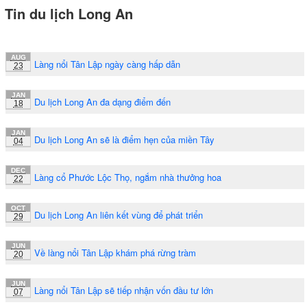
Tin du lịch Long An
AUG
Làng nổi Tân Lập ngày càng hấp dẫn
23
JAN
Du lịch Long An đa dạng điểm đến
18
JAN
Du lịch Long An sẽ là điểm hẹn của miền Tây
04
DEC
Làng cổ Phước Lộc Thọ, ngắm nhà thưởng hoa
22
OCT
Du lịch Long An liên kết vùng để phát triển
29
JUN
Về làng nổi Tân Lập khám phá rừng tràm
20
JUN
Làng nổi Tân Lập sẽ tiếp nhận vốn đầu tư lớn
07