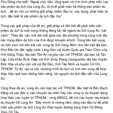
Phú Dũng cho biết: “Ngoài mục tiêu, tổng quan về tình hình phát triển các
sản phẩm du lịch của Long An, lộ trình phát triển hệ thống sản phẩm du
lịch... đề án còn có những giải pháp nhằm đầu tư, xây dựng, phát triển du
lịch, đặc biệt là sản phẩm du lịch đặc thù”.
Trong các giải pháp của đề án, giải pháp về liên kết để phát triển sản
phẩm du lịch là một trong những động lực để ngành du lịch Long An “cất
cánh”. Theo đó, các mối liên kết giữa các địa phương trong cùng một địa
bàn trọng điểm du lịch của tỉnh được khuyến khích. Trong liên kết vùng,
ưu tiên xem xét liên kết các vùng du lịch trọng điểm như liên kết địa bàn
Khu Bảo tồn đất ngập nước Láng Sen với Vườn Quốc gia Tràm Chim của
tỉnh Đồng Tháp; địa bàn Tân An và phụ cận với TPHCM; địa bàn xã Tân
Lập, Cửa khẩu Bình Hiệp với tỉnh Svay Rieng Campuchia; địa bàn huyện
Đức Hòa và phụ cận với núi Bà Đen, tỉnh Tây Ninh và huyện Củ Chi,
TPHCM. Từ đó, tạo ra các chương trình du lịch có tính liên vùng để khai
thác hiệu quả hơn những tiềm năng, tài nguyên du lịch đặc sắc của Long
An.
Cũng theo đề án, Long An cần hợp tác với TPHCM, đặc biệt là Bến Bạch
Đằng và các đơn vị vận chuyển tàu biển hay các công ty du thuyền đang
khai thác các tuyến từ TPHCM - vùng ĐBSCL để mở các tuyến tàu khách,
du thuyền tới Long An. “Đây chính là những tiềm năng cần đầu tư để phát
triển sản phẩm du lịch Long An theo tuyến đường sông Vàm Cỏ Đông,
Vàm Cỏ Tây.