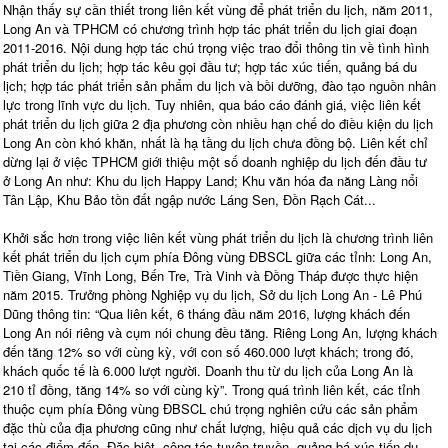
Nhận thấy sự cần thiết trong liên kết vùng để phát triển du lịch, năm 2011,
Long An và TPHCM có chương trình hợp tác phát triển du lịch giai đoạn
2011-2016. Nội dung hợp tác chú trọng việc trao đổi thông tin về tình hình
phát triển du lịch; hợp tác kêu gọi đầu tư; hợp tác xúc tiến, quảng bá du
lịch; hợp tác phát triển sản phẩm du lịch và bồi dưỡng, đào tạo nguồn nhân
lực trong lĩnh vực du lịch. Tuy nhiên, qua báo cáo đánh giá, việc liên kết
phát triển du lịch giữa 2 địa phương còn nhiều hạn chế do điều kiện du lịch
Long An còn khó khăn, nhất là hạ tầng du lịch chưa đồng bộ. Liên kết chỉ
dừng lại ở việc TPHCM giới thiệu một số doanh nghiệp du lịch đến đầu tư
ở Long An như: Khu du lịch Happy Land; Khu văn hóa đa năng Làng nổi
Tân Lập, Khu Bảo tồn đất ngập nước Láng Sen, Đồn Rạch Cát...
Khởi sắc hơn trong việc liên kết vùng phát triển du lịch là chương trình liên
kết phát triển du lịch cụm phía Đông vùng ĐBSCL giữa các tỉnh: Long An,
Tiền Giang, Vĩnh Long, Bến Tre, Trà Vinh và Đồng Tháp được thực hiện
năm 2015. Trưởng phòng Nghiệp vụ du lịch, Sở du lịch Long An - Lê Phú
Dũng thông tin: “Qua liên kết, 6 tháng đầu năm 2016, lượng khách đến
Long An nói riêng và cụm nói chung đều tăng. Riêng Long An, lượng khách
đến tăng 12% so với cùng kỳ, với con số 460.000 lượt khách; trong đó,
khách quốc tế là 6.000 lượt người. Doanh thu từ du lịch của Long An là
210 tỉ đồng, tăng 14% so với cùng kỳ”. Trong quá trình liên kết, các tỉnh
thuộc cụm phía Đông vùng ĐBSCL chú trọng nghiên cứu các sản phẩm
đặc thù của địa phương cũng như chất lượng, hiệu quả các dịch vụ du lịch
tại các điểm đến. Đặc biệt, công tác tuyên truyền, quảng bá xúc tiến du