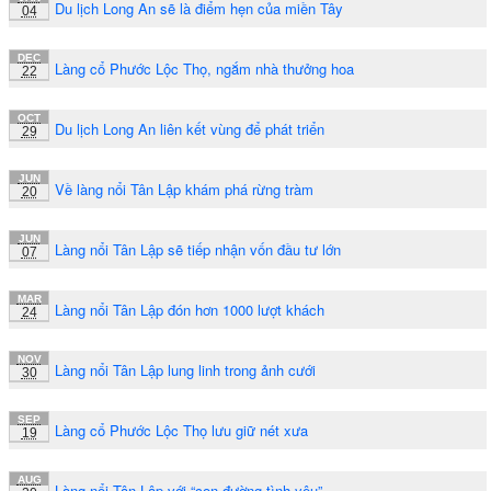
Du lịch Long An sẽ là điểm hẹn của miền Tây
04
DEC
Làng cổ Phước Lộc Thọ, ngắm nhà thưởng hoa
22
OCT
Du lịch Long An liên kết vùng để phát triển
29
JUN
Về làng nổi Tân Lập khám phá rừng tràm
20
JUN
Làng nổi Tân Lập sẽ tiếp nhận vốn đầu tư lớn
07
MAR
Làng nổi Tân Lập đón hơn 1000 lượt khách
24
NOV
Làng nổi Tân Lập lung linh trong ảnh cưới
30
SEP
Làng cổ Phước Lộc Thọ lưu giữ nét xưa
19
AUG
Làng nổi Tân Lập với “con đường tình yêu”