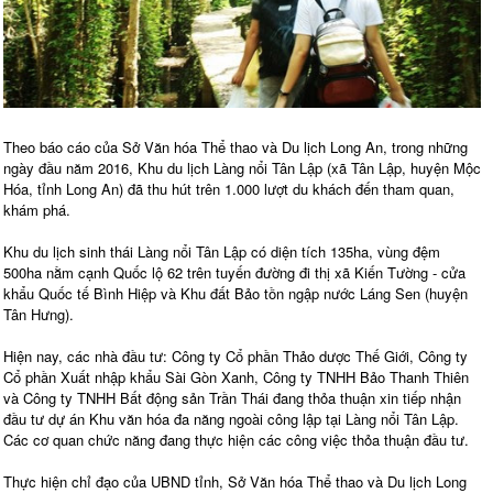
Theo báo cáo của Sở Văn hóa Thể thao và Du lịch Long An, trong những
ngày đầu năm 2016, Khu du lịch Làng nổi Tân Lập (xã Tân Lập, huyện Mộc
Hóa, tỉnh Long An) đã thu hút trên 1.000 lượt du khách đến tham quan,
khám phá.
Khu du lịch sinh thái Làng nổi Tân Lập có diện tích 135ha, vùng đệm
500ha nằm cạnh Quốc lộ 62 trên tuyến đường đi thị xã Kiến Tường - cửa
khẩu Quốc tế Bình Hiệp và Khu đất Bảo tồn ngập nước Láng Sen (huyện
Tân Hưng).
Hiện nay, các nhà đầu tư: Công ty Cổ phần Thảo dược Thế Giới, Công ty
Cổ phần Xuất nhập khẩu Sài Gòn Xanh, Công ty TNHH Bảo Thanh Thiên
và Công ty TNHH Bất động sản Trần Thái đang thỏa thuận xin tiếp nhận
đầu tư dự án Khu văn hóa đa năng ngoài công lập tại Làng nổi Tân Lập.
Các cơ quan chức năng đang thực hiện các công việc thỏa thuận đầu tư.
Thực hiện chỉ đạo của UBND tỉnh, Sở Văn hóa Thể thao và Du lịch Long