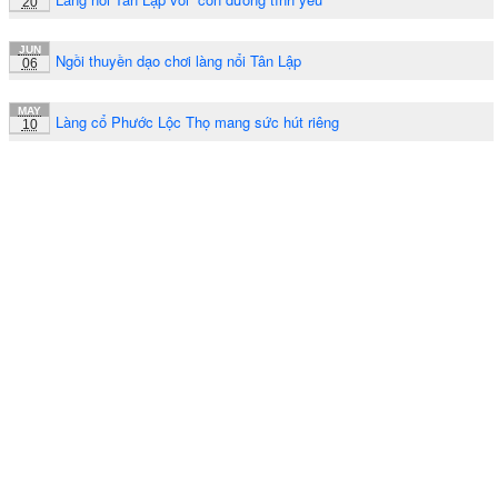
20
JUN
Ngồi thuyền dạo chơi làng nổi Tân Lập
06
MAY
Làng cổ Phước Lộc Thọ mang sức hút riêng
10