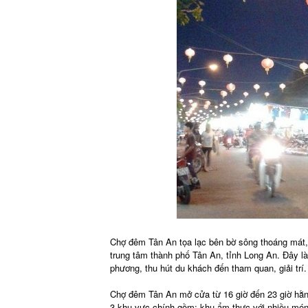
Chợ đêm Tân An tọa lạc bên bờ sông thoáng mát,
trung tâm thành phố Tân An, tỉnh Long An. Đây l
phương, thu hút du khách đến tham quan, giải trí.
Chợ đêm Tân An mở cửa từ 16 giờ đến 23 giờ hằng
3 khu vực chính gồm: khu ẩm thực với nhiều món 