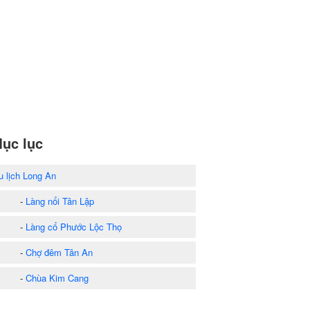
ục lục
u lịch Long An
-
Làng nổi Tân Lập
-
Làng cổ Phước Lộc Thọ
-
Chợ đêm Tân An
-
Chùa Kim Cang