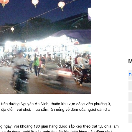
M
D
 trên đường Nguyễn An Ninh, thuộc khu vực công viên phường 3,
à địa điểm vui chơi, mua sắm, ăn uống về đêm của người dân địa
 ngày, với khoảng 180 gian hàng được sắp xếp theo trật tự, chia làm
ăn đa dạng, nhất là các món ăn vặt; khu bán hàng tiêu dùng như