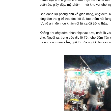
quần áo, giầy dép, mỹ phẩm...; và khu vui chơi ngo
Bên cạnh sự phong phú về gian hàng, chợ đêm Tâ
lồng đèn trang trí treo dọc lối đi, tạo thêm nét l
rực rỡ ánh đèn, du khách đi từ xa đã trông thấy.
Không khí chợ đêm nhộn nhịp vui tươi, nhất là và
chợ. Ngoài ra, trong các dịp lễ Tết, chợ đêm Tân
đa nhu cầu mua sắm, giải trí của người dân và d