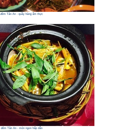
đêm Tân An - quầy hàng ẩm thực
 đêm Tân An - món ngon hấp dẫn