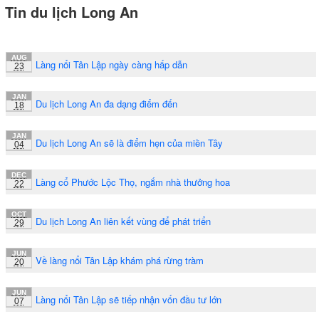
Tin du lịch Long An
AUG
Làng nổi Tân Lập ngày càng hấp dẫn
23
JAN
Du lịch Long An đa dạng điểm đến
18
JAN
Du lịch Long An sẽ là điểm hẹn của miền Tây
04
DEC
Làng cổ Phước Lộc Thọ, ngắm nhà thưởng hoa
22
OCT
Du lịch Long An liên kết vùng để phát triển
29
JUN
Về làng nổi Tân Lập khám phá rừng tràm
20
JUN
Làng nổi Tân Lập sẽ tiếp nhận vốn đầu tư lớn
07