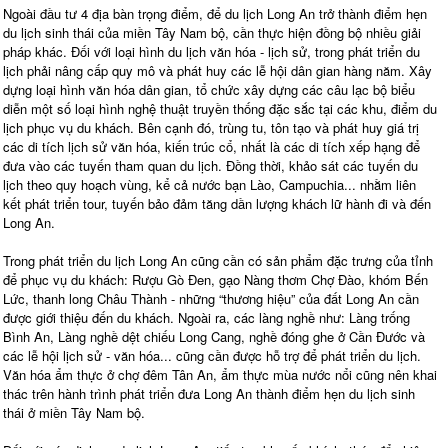
Ngoài đầu tư 4 địa bàn trọng điểm, để du lịch Long An trở thành điểm hẹn
du lịch sinh thái của miền Tây Nam bộ, cần thực hiện đồng bộ nhiều giải
pháp khác. Đối với loại hình du lịch văn hóa - lịch sử, trong phát triển du
lịch phải nâng cấp quy mô và phát huy các lễ hội dân gian hàng năm. Xây
dựng loại hình văn hóa dân gian, tổ chức xây dựng các câu lạc bộ biểu
diễn một số loại hình nghệ thuật truyền thống đặc sắc tại các khu, điểm du
lịch phục vụ du khách. Bên cạnh đó, trùng tu, tôn tạo và phát huy giá trị
các di tích lịch sử văn hóa, kiến trúc cổ, nhất là các di tích xếp hạng để
đưa vào các tuyến tham quan du lịch. Đồng thời, khảo sát các tuyến du
lịch theo quy hoạch vùng, kể cả nước bạn Lào, Campuchia... nhằm liên
kết phát triển tour, tuyến bảo đảm tăng dần lượng khách lữ hành đi và đến
Long An.
Trong phát triển du lịch Long An cũng cần có sản phẩm đặc trưng của tỉnh
để phục vụ du khách: Rượu Gò Đen, gạo Nàng thơm Chợ Đào, khóm Bến
Lức, thanh long Châu Thành - những “thương hiệu” của đất Long An cần
được giới thiệu đến du khách. Ngoài ra, các làng nghề như: Làng trống
Bình An, Làng nghề dệt chiếu Long Cang, nghề đóng ghe ở Cần Đước và
các lễ hội lịch sử - văn hóa... cũng cần được hỗ trợ để phát triển du lịch.
Văn hóa ẩm thực ở chợ đêm Tân An, ẩm thực mùa nước nổi cũng nên khai
thác trên hành trình phát triển đưa Long An thành điểm hẹn du lịch sinh
thái ở miền Tây Nam bộ.