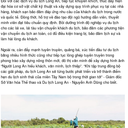
Đối với các dịch vụ du lịch Long An, tiếp tục khuyến khích, thúc đẩy hiện
đại hóa cơ sở vật chất kỹ thuật và xây dựng quy trình phục vụ tại các nhà
hàng, khách sạn bảo đảm đáp ứng nhu cầu của khách du lịch trong nước
và quốc tế. Đồng thời, hỗ trợ về đào tạo đội ngũ hướng dẫn viên, thuyết
minh viên đạt tiêu chuẩn quy định. Bồi dưỡng trình độ nghiệp vụ du lịch
cho các lái xe, lái tàu vận chuyển khách du lịch, bảo đảm các phương tiện
vận chuyển du lịch an toàn, có đủ điều kiện trang bị, bảo đảm lịch sự và
làm hài lòng du khách.
Ngoài ra, cần đẩy mạnh tuyên truyền, quảng bá, xúc tiến đầu tư du lịch
bằng nhiều hình thức cũng như tiếp tục lồng ghép tuyên truyền trong
phong trào xây dựng nông thôn mới, đô thị văn minh để xây dựng hình ảnh
“Người Long An hiếu khách, văn minh, lịch thiệp”. “Khi tập trung đồng bộ
các giải pháp, du lịch Long An sẽ từng bước phát triển và trở thành điểm
hẹn du lịch sinh thái của miền Tây Nam bộ trong thời gian tới” - Giám đốc
Sở Văn hóa Thể thao và Du lịch Long An - Nguyễn Anh Dũng cho biết.