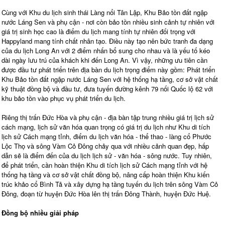
Cùng với Khu du lịch sinh thái Làng nổi Tân Lập, Khu Bảo tồn đất ngập
nước Láng Sen và phụ cận - nơi còn bảo tồn nhiều sinh cảnh tự nhiên với
giá trị sinh học cao là điểm du lịch mang tính tự nhiên đối trọng với
Happyland mang tính chất nhân tạo. Điều này tạo nên bức tranh đa dạng
của du lịch Long An với 2 điểm nhấn bổ sung cho nhau và là yếu tố kéo
dài ngày lưu trú của khách khi đến Long An. Vì vậy, những ưu tiên cần
được đầu tư phát triển trên địa bàn du lịch trọng điểm này gồm: Phát triển
Khu Bảo tồn đất ngập nước Láng Sen với hệ thống hạ tầng, cơ sở vật chất
kỹ thuật đồng bộ và đầu tư, đưa tuyến đường kênh 79 nối Quốc lộ 62 với
khu bảo tồn vào phục vụ phát triển du lịch.
Riêng thị trấn Đức Hòa và phụ cận - địa bàn tập trung nhiều giá trị lịch sử
cách mạng, lịch sử văn hóa quan trọng có giá trị du lịch như Khu di tích
lịch sử Cách mạng tỉnh, điểm du lịch văn hóa - thể thao - làng cổ Phước
Lộc Thọ và sông Vàm Cỏ Đông chảy qua với nhiều cảnh quan đẹp, hấp
dẫn sẽ là điểm đến của du lịch lịch sử - văn hóa - sông nước. Tuy nhiên,
để phát triển, cần hoàn thiện Khu di tích lịch sử Cách mạng tỉnh với hệ
thống hạ tầng và cơ sở vật chất đồng bộ, nâng cấp hoàn thiện Khu kiến
trúc khảo cổ Bình Tả và xây dựng hạ tầng tuyến du lịch trên sông Vàm Cỏ
Đông, đoạn từ huyện Đức Hòa lên thị trấn Đông Thành, huyện Đức Huệ.
Đồng bộ nhiều giải pháp