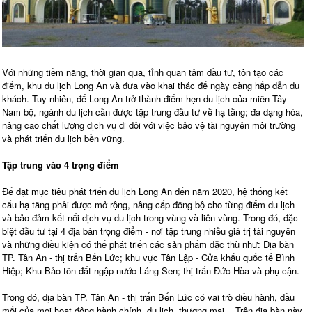
Với những tiềm năng, thời gian qua, tỉnh quan tâm đầu tư, tôn tạo các
điểm, khu du lịch Long An và đưa vào khai thác để ngày càng hấp dẫn du
khách. Tuy nhiên, để Long An trở thành điểm hẹn du lịch của miền Tây
Nam bộ, ngành du lịch cần được tập trung đầu tư về hạ tầng; đa dạng hóa,
nâng cao chất lượng dịch vụ đi đôi với việc bảo vệ tài nguyên môi trường
và phát triển du lịch bền vững.
Tập trung vào 4 trọng điểm
Để đạt mục tiêu phát triển du lịch Long An đến năm 2020, hệ thống kết
cấu hạ tầng phải được mở rộng, nâng cấp đồng bộ cho từng điểm du lịch
và bảo đảm kết nối dịch vụ du lịch trong vùng và liên vùng. Trong đó, đặc
biệt đầu tư tại 4 địa bàn trọng điểm - nơi tập trung nhiều giá trị tài nguyên
và những điều kiện có thể phát triển các sản phẩm đặc thù như: Địa bàn
TP. Tân An - thị trấn Bến Lức; khu vực Tân Lập - Cửa khẩu quốc tế Bình
Hiệp; Khu Bảo tồn đất ngập nước Láng Sen; thị trấn Đức Hòa và phụ cận.
Trong đó, địa bàn TP. Tân An - thị trấn Bến Lức có vai trò điều hành, đầu
mối của mọi hoạt động hành chính, du lịch, thương mại... Trên địa bàn này