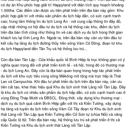
có dự án Khu phức hợp giải trí Happyland với diện tích quy hoạch khoảng
1.000ha. Các điểm cần được ưu tiên phát triển trên địa bàn này gồm: Khu
phức hợp giải trí với nhiều sản phẩm du lịch hấp dẫn, có sức cạnh tranh
cao; trung tâm thông tin du lịch Long An - nơi cung cấp thông tin đầy đủ,
cập nhật những cơ hội đầu tư du lịch và hệ thống các khu, điểm du lịch
trên địa bàn tỉnh cũng như thông tin về các dịch vụ du lịch trong thời gian
khách lưu lại tỉnh Long An. Ngoài ra, trên địa bàn này cần ưu tiên đầu tư
kết cấu hạ tầng du lịch đường thủy trên sông Vàm Cỏ Đông, đoạn từ khu
du lịch Happyland đến Tân Trụ và hệ thống lưu trú...
Còn địa bàn Tân Lập - Cửa khẩu quốc tế Bình Hiệp là trục không gian có ý
nghĩa quan trọng đối với phát triển kinh tế - xã hội, trong đó có thương mại
- du lịch Long An. Đây còn là địa bàn quan trọng trong hợp tác phát triển
du lịch với khu vực tiểu vùng sông Mêkông mở rộng mà trực tiếp là Thái
Lan và Campuchia. Khi đầu tư phát triển du lịch trên địa bàn này, cần ưu
tiên cải tạo, khai thác hiệu quả Khu du lịch sinh thái Làng nổi Tân Lập. Đây
là khu du lịch có nhiều sản phẩm du lịch hấp dẫn, có sức cạnh tranh cao ở
vùng Đồng Tháp Mười và ĐBSCL. Đồng thời, xây dựng khu thương mại -
dịch vụ du lịch quá cảnh Bình Hiệp gắn với thị xã Kiến Tường, xây dựng
hạ tầng và tuyến du lịch trên sông Vàm Cỏ Tây đoạn từ Khu du lịch sinh
thái Làng nổi Tân Lập qua Kiến Tường đến Cổ Sơn tự (chùa Nổi) và nâng
cấp Quốc lộ 62. Trên địa bàn này, hệ thống lưu trú sẽ phát triển ở thị xã
Kiến Tường và Khu du lịch sinh thái Làng nổi Tân Lập.