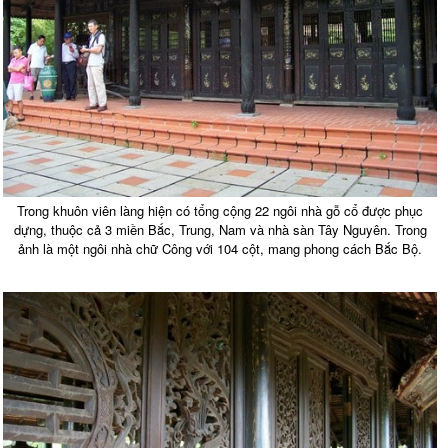
Trong khuôn viên làng hiện có tổng cộng 22 ngôi nhà gỗ cổ được phục
dựng, thuộc cả 3 miền Bắc, Trung, Nam và nhà sàn Tây Nguyên. Trong
ảnh là một ngôi nhà chữ Công với 104 cột, mang phong cách Bắc Bộ.