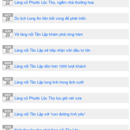
Làng cổ Phước Lộc Thọ, ngắm nhà thưởng hoa
22
OCT
Du lịch Long An liên kết vùng để phát triển
29
JUN
Về làng nổi Tân Lập khám phá rừng tràm
20
JUN
Làng nổi Tân Lập sẽ tiếp nhận vốn đầu tư lớn
07
MAR
Làng nổi Tân Lập đón hơn 1000 lượt khách
24
NOV
Làng nổi Tân Lập lung linh trong ảnh cưới
30
SEP
Làng cổ Phước Lộc Thọ lưu giữ nét xưa
19
AUG
Làng nổi Tân Lập với “con đường tình yêu”
20
JUN
Ngồi thuyền dạo chơi làng nổi Tân Lập