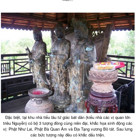
Đặc biệt, tại khu nhà tiểu lâu tứ giác bát dần (kiểu nhà các vị quan lớn
triều Nguyễn) có bộ 3 tượng đồng cùng niên đại, khắc họa sinh động các
vị: Phật Như Lai, Phật Bà Quan Âm và Địa Tạng vương Bồ tát. Sau lưng
các bức tượng này đều có khắc dấu triện.