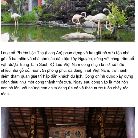
Làng cổ Phước Lộc Thọ (Long An) phục dựng và lưu giữ bộ sưu tập nhà
gỗ cổ ba miền và nhà sàn các dân tộc Tây Nguyên, cùng với hàng trăm cổ
vật, được Trung Tâm Sách Kỷ Lục Việt Nam công nhận là nơi sở hữu
nhiều nhà gỗ cổ, hoa văn phong phú, đa dạng nhất Việt Nam, trở thành
điểm tham quan giải trí hấp dẫn khách du lịch. Cổng chính được xây dựng
cách điệu như một cổng thành thời xưa. Ngay sau cổng vào là một hòn
non bộ lớn, với những con chim đang rỉa cá và thác nước tuôn chảy róc
rách...