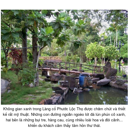
Không gian xanh trong Làng cổ Phước Lộc Thọ được chăm chút và thiết
kế rất mỹ thuật. Những con đường ngoằn ngoèo lót đá lún phún cỏ xanh,
hai bên là những bụi tre, hàng cau, cùng nhiều loài hoa và đồi cảnh...
khiến du khách cảm thấy tâm hồn thư thái.