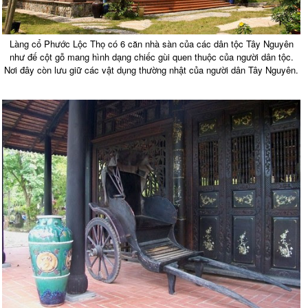
Làng cổ Phước Lộc Thọ có 6 căn nhà sàn của các dân tộc Tây Nguyên
như đế cột gỗ mang hình dạng chiếc gùi quen thuộc của người dân tộc.
Nơi đây còn lưu giữ các vật dụng thường nhật của người dân Tây Nguyên.