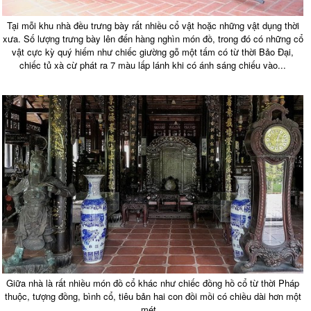
Tại mỗi khu nhà đều trưng bày rất nhiều cổ vật hoặc những vật dụng thời
xưa. Số lượng trưng bày lên đến hàng nghìn món đồ, trong đó có những cổ
vật cực kỳ quý hiếm như chiếc giường gỗ một tấm có từ thời Bảo Đại,
chiếc tủ xà cừ phát ra 7 màu lấp lánh khi có ánh sáng chiếu vào...
Giữa nhà là rất nhiều món đồ cổ khác như chiếc đồng hồ cổ từ thời Pháp
thuộc, tượng đồng, bình cổ, tiêu bản hai con đồi mồi có chiều dài hơn một
mét...