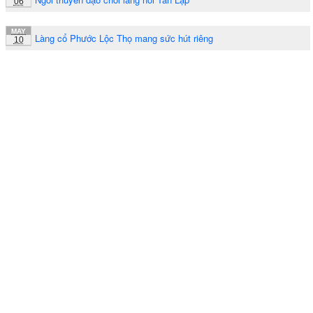
06
MAY
Làng cổ Phước Lộc Thọ mang sức hút riêng
10