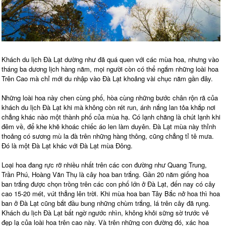
Khách du lịch Đà Lạt dường như đã quá quen với các mùa hoa, nhưng vào
tháng ba dương lịch hàng năm, mọi người còn có thể ngắm những loài hoa
Trên Cao mà chỉ mới du nhập vào Đà Lạt khoảng vài chục năm gần đây.
Những loài hoa này chen cùng phố, hòa cùng những bước chân rộn rã của
khách du lịch Đà Lạt khi mà không còn rét run, ánh nắng lan tỏa khắp nơi
chẳng khác nào một thành phố của mùa hạ. Có lạnh chăng là chút lạnh khi
đêm về, để khe khẽ khoác chiếc áo len làm duyên. Đà Lạt mùa này thỉnh
thoảng có sương mù la đà trên những hàng thông, cũng chẳng tỉ tê mưa.
Đó là một Đà Lạt khác với Đà Lạt mùa Đông.
Loại hoa đang rực rỡ nhiều nhất trên các con đường như Quang Trung,
Trần Phú, Hoàng Văn Thụ là cây hoa ban trắng. Gần 20 năm giống hoa
ban trắng được chọn trồng trên các con phố lớn ở Đà Lạt, đến nay có cây
cao 15-20 mét, vút thẳng lên trời. Khi mùa hoa ban Tây Bắc nở hoa thì hoa
ban ở Đà Lạt cũng bắt đầu bung những chùm trắng, lá trên cây đã rụng.
Khách du lịch Đà Lạt bất ngờ ngước nhìn, không khỏi sững sờ trước vẻ
đẹp lạ của loài hoa trên cao này. Và trên những con đường đó, xác hoa