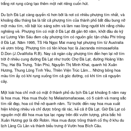
trắng rơi rụng cũng tạo thêm một nét riêng cuốn hút.
Du lịch Đà Lạt càng quyến rũ hơn bởi là nơi có nhiều phượng tím nhất, và
khoảng đầu tháng ba là tất cả phượng tím của thành phố bắt đầu bung nở
một màu tím, nỗi bật lúc sáng sớm và làm nao lòng người khi nắng chiều
nghiêng về. Phượng tím có mặt ở Đà Lạt đã gần 60 năm, khởi đầu do kỹ
sư Lương Văn Sáu đem cây phượng tím có nguồn gốc tận châu Phi trồng
ở Đà Lạt. Năm 1995, TS Hà Ngọc Mai mang hạt phượng tím từ Australia
về ươm trồng. Phượng tím có tên khoa học là Jacranda mimosaefolia
D.Don (J.Ovalifolia R.B). Nay cả ngàn cây phượng tím đến hẹn lại nở tím
trời ở nhiều cung đường Đà Lạt như trước Chợ Đà Lạt, đường Hoàng Văn
Thụ, Hai Bà Trưng, Trần Phú, Nguyễn Thị Minh Khai, quanh hồ Xuân
Hương, Thung Lũng Tình Yêu, Thiền Viện Trúc Lâm... Những bông hoa
màu tím ấy có khi rụng xuống tím cả góc đường, có khi tím cả nguyên
cây.
Một loài hoa chỉ mới có mặt ở thành phố du lịch Đà Lạt khoảng 5 năm nay
là hoa mua. Hoa mua thuộc họ Melastomafaceae, có 5 cánh và mang sắc
tím rất đẹp, hoa có thể nở quanh năm. Từ trước đến nay hoa mua xuất
hiện không nhiều và chỉ được trồng rải rác, kể cả ở Đà Lạt. Giờ Đà Lạt có
nguyên một đồi hoa mua tọa lạc ngay trên đồi vườn tượng, phía bắc hồ
Xuân Hương gọi là đồi Robin. Hoa mua được trồng thành cổ thụ ở khu du
lịch Làng Cù Lần và thành biểu trưng ở Vườn hoa Bích Câu.