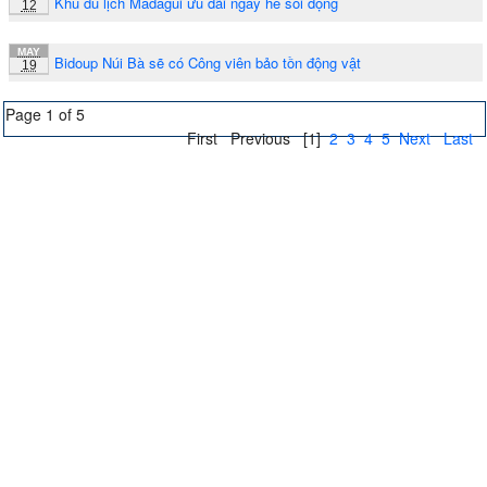
Khu du lịch Madagui ưu đãi ngày hè sôi động
12
MAY
Bidoup Núi Bà sẽ có Công viên bảo tồn động vật
19
Page 1 of 5
First
Previous
[1]
2
3
4
5
Next
Last