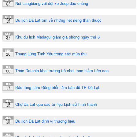
NOV
Núi Langbiang với đội xe Jeep đặc chủng
02
OCT
Du lịch Đà Lạt tìm về những nét riêng thân thuộc
16
SEP
Khu du lịch Madagui giảm giá phòng ngày thứ 6
27
SEP
Thung Lũng Tình Yêu trong sắc mùa thu
26
JUL
Thác Datanla khai trương trò chơi mạo hiểm trên cao
08
JUN
Bảo tàng Lâm Đồng triển lãm bản đồ TP Đà Lạt
17
JUN
Chợ Đà Lạt qua các tư liệu Lịch sử hình thành
15
JUN
Du lịch Đà Lạt định vị thương hiệu
15
JUN