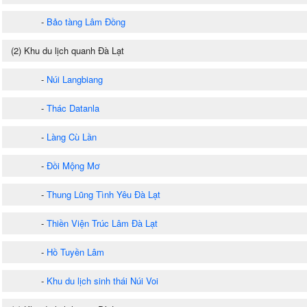
-
Bảo tàng Lâm Đồng
(2) Khu du lịch quanh Đà Lạt
-
Núi Langbiang
-
Thác Datanla
-
Làng Cù Lần
-
Đồi Mộng Mơ
-
Thung Lũng Tình Yêu Đà Lạt
-
Thiền Viện Trúc Lâm Đà Lạt
-
Hồ Tuyền Lâm
-
Khu du lịch sinh thái Núi Voi