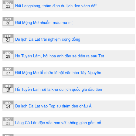
NOV
Núi Langbiang, thẩm định du lịch “leo vách đá”
22
OCT
Đồi Mộng Mơ nhuốm màu ma mị
20
FEB
Du lịch Đà Lạt trải nghiệm cộng đồng
21
DEC
Hồ Tuyền Lâm, hội hoa anh đào sẽ diễn ra sau Tết
29
DEC
Đồi Mộng Mơ tổ chức lễ hội văn hóa Tây Nguyên
27
DEC
Hồ Tuyền Lâm sẽ là khu du lịch quốc gia đầu tiên
15
DEC
Du lịch Đà Lạt vào Top 10 điểm đến châu Á
14
NOV
Làng Cù Lần đặc sắc hơn với không gian gốm cổ
23