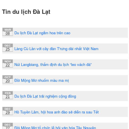
Tin du lịch Đà Lạt
MAR
Du lịch Đà Lạt ngắm hoa trên cao
08
DEC
Làng Cù Lần với cây đàn T'rưng dài nhất Việt Nam
25
NOV
Núi Langbiang, thẩm định du lịch “leo vách đá”
22
OCT
Đồi Mộng Mơ nhuốm màu ma mị
20
FEB
Du lịch Đà Lạt trải nghiệm cộng đồng
21
DEC
Hồ Tuyền Lâm, hội hoa anh đào sẽ diễn ra sau Tết
29
DEC
Đồi Mộng Mơ tổ chức lễ hội văn hóa Tây Nguyên
27