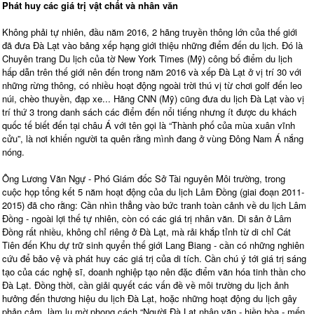
Phát huy các giá trị vật chất và nhân văn
Không phải tự nhiên, đầu năm 2016, 2 hãng truyền thông lớn của thế giới
đã đưa Đà Lạt vào bảng xếp hạng giới thiệu những điểm đến du lịch. Đó là
Chuyên trang Du lịch của tờ New York Times (Mỹ) công bố điểm du lịch
hấp dẫn trên thế giới nên đến trong năm 2016 và xếp Đà Lạt ở vị trí 30 với
những rừng thông, có nhiều hoạt động ngoài trời thú vị từ chơi golf đến leo
núi, chèo thuyền, đạp xe... Hãng CNN (Mỹ) cũng đưa du lịch Đà Lạt vào vị
trí thứ 3 trong danh sách các điểm đến nổi tiếng nhưng ít được du khách
quốc tế biết đến tại châu Á với tên gọi là “Thành phố của mùa xuân vĩnh
cửu”, là nơi khiến người ta quên rằng mình đang ở vùng Đông Nam Á nắng
nóng.
Ông Lương Văn Ngự - Phó Giám đốc Sở Tài nguyên Môi trường, trong
cuộc họp tổng kết 5 năm hoạt động của du lịch Lâm Đồng (giai đoạn 2011-
2015) đã cho rằng: Cần nhìn thẳng vào bức tranh toàn cảnh về du lịch Lâm
Đồng - ngoài lợi thế tự nhiên, còn có các giá trị nhân văn. Di sản ở Lâm
Đồng rất nhiều, không chỉ riêng ở Đà Lạt, mà rải khắp tỉnh từ di chỉ Cát
Tiên đến Khu dự trữ sinh quyển thế giới Lang Biang - cần có những nghiên
cứu để bảo vệ và phát huy các giá trị của di tích. Cần chú ý tới giá trị sáng
tạo của các nghệ sĩ, doanh nghiệp tạo nên đặc điểm văn hóa tinh thần cho
Đà Lạt. Đồng thời, cần giải quyết các vấn đề về môi trường du lịch ảnh
hưởng đến thương hiệu du lịch Đà Lạt, hoặc những hoạt động du lịch gây
phản cảm, làm lu mờ phong cách “Người Đà Lạt nhân văn - hiền hòa - mến