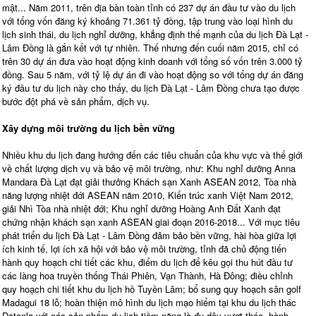
mật... Năm 2011, trên địa bàn toàn tỉnh có 237 dự án đầu tư vào du lịch
với tổng vốn đăng ký khoảng 71.361 tỷ đồng, tập trung vào loại hình du
lịch sinh thái, du lịch nghỉ dưỡng, khẳng định thế mạnh của du lịch Đà Lạt -
Lâm Đồng là gắn kết với tự nhiên. Thế nhưng đến cuối năm 2015, chỉ có
trên 30 dự án đưa vào hoạt động kinh doanh với tổng số vốn trên 3.000 tỷ
đồng. Sau 5 năm, với tỷ lệ dự án đi vào hoạt động so với tổng dự án đăng
ký đầu tư du lịch này cho thấy, du lịch Đà Lạt - Lâm Đồng chưa tạo được
bước đột phá về sản phẩm, dịch vụ.
Xây dựng môi trường du lịch bền vững
Nhiều khu du lịch đang hướng đến các tiêu chuẩn của khu vực và thế giới
về chất lượng dịch vụ và bảo vệ môi trường, như: Khu nghỉ dưỡng Anna
Mandara Đà Lạt đạt giải thưởng Khách sạn Xanh ASEAN 2012, Tòa nhà
năng lượng nhiệt đới ASEAN năm 2010, Kiến trúc xanh Việt Nam 2012,
giải Nhì Tòa nhà nhiệt đới; Khu nghỉ dưỡng Hoàng Anh Đất Xanh đạt
chứng nhận khách sạn xanh ASEAN giai đoạn 2016-2018... Với mục tiêu
phát triển du lịch Đà Lạt - Lâm Đồng đảm bảo bền vững, hài hòa giữa lợi
ích kinh tế, lợi ích xã hội với bảo vệ môi trường, tỉnh đã chủ động tiến
hành quy hoạch chi tiết các khu, điểm du lịch để kêu gọi thu hút đầu tư
các làng hoa truyền thống Thái Phiên, Vạn Thành, Hà Đông; điều chỉnh
quy hoạch chi tiết khu du lịch hồ Tuyền Lâm; bổ sung quy hoạch sân golf
Madagui 18 lỗ; hoàn thiện mô hình du lịch mạo hiểm tại khu du lịch thác
Datanla với các sản phẩm du lịch tiềm năng là đu dây vượt thác, hành