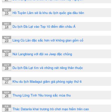
DEC
Hồ Tuyền Lâm sẽ là khu du lịch quốc gia đầu tiên
15
DEC
Du lịch Đà Lạt vào Top 10 điểm đến châu Á
14
NOV
Làng Cù Lần đặc sắc hơn với không gian gốm cổ
23
NOV
Núi Langbiang với đội xe Jeep đặc chủng
02
OCT
Du lịch Đà Lạt tìm về những nét riêng thân thuộc
16
SEP
Khu du lịch Madagui giảm giá phòng ngày thứ 6
27
SEP
Thung Lũng Tình Yêu trong sắc mùa thu
26
JUL
Thác Datanla khai trương trò chơi mạo hiểm trên cao
08