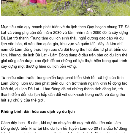
Mục tiêu của quy hoạch phát triển về du lịch theo Quy hoạch chung TP Đà
Lạt và vùng phụ cận đến năm 2030 và tầm nhìn năm 2050 đó là xây dựng
Đà Lạt trở thành “Trung tâm du lịch sinh thái, nghỉ dưỡng cao cấp và du
lịch văn hóa, di sản tầm quốc gia, khu vực và quốc tế” - đây là kim chỉ
nam để Lâm Đồng thực hiện các ưu đãi trong thu hút đầu tư phát triển du
lịch. Nhưng, du lịch Đà Lạt - Lâm Đồng đang ở đâu trên bản đồ du lịch thế
giới cũng cần được xác định để có những nỗ lực thực hiện trong quá trình
xây dựng một thương hiệu du lịch bền vững.
Từ nhiều năm trước, trong chiến lược phát triển kinh tế - xã hội của tỉnh
Lâm Đồng, luôn ưu tiên phát triển du lịch trở thành ngành kinh tế động lực.
Nhờ đó, du lịch Đà Lạt - Lâm Đồng đã có những thành tích đáng kể, trở
thành điểm đến du lịch hấp dẫn đối với du khách trong nước và đang thu
hút sự chú ý của thế giới.
Không bình dân hóa các dịch vụ du lịch
Cách đây hơn 15 năm, khi dự án chuyên đề quy mô đầu tiên của Lâm
Đồng được triển khai tại khu du lịch hồ Tuyền Lâm có 20 nhà đầu tư đăng