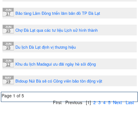
JUN
Bảo tàng Lâm Đồng triển lãm bản đồ TP Đà Lạt
17
JUN
Chợ Đà Lạt qua các tư liệu Lịch sử hình thành
15
JUN
Du lịch Đà Lạt định vị thương hiệu
15
JUN
Khu du lịch Madagui ưu đãi ngày hè sôi động
12
MAY
Bidoup Núi Bà sẽ có Công viên bảo tồn động vật
19
Page 1 of 5
First
Previous
[1]
2
3
4
5
Next
Last