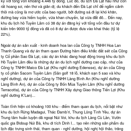
ký với tổng vốn khoảng 4.446 tỷ đồng. Lúc đó, du lịch Đà Lạt hầu như còn
rất hoang sơ, nên thơ và giản dị; du khách đến Đà Lạt chỉ để ngắm cảnh
thôi mà cũng là mơ ước của bao người, bởi đường sá đi lại khó khăn,
đường bay vừa hiếm tuyến, vừa khan chuyến, lại vừa đắt đỏ... Đến nay,
khu du lịch hồ Tuyền Lâm có 38 dự án đăng ký với tổng vốn đầu tư dự
kiến trên 9000 tỷ đồng và đã có 8 dự án được đưa vào khai thác (tỷ lệ
22%).
Ngoài dự án sản xuất - kinh doanh hoa lan của Công ty TNHH Hoa Lan
Thanh Quang và dự án tham quan Đường hầm điêu khắc đất sét của Công
ty Cổ phần Sao Đà Lạt, các dự án khác đang hoạt động trong khu du lịch
Hồ Tuyền Lâm đều là những dự án du lịch nghỉ dưỡng cao cấp, như của
Công ty TNHH Maico Đà Lạt (Khu nghỉ dưỡng Edensse), dự án của Công
ty cổ phần Sacom Tuyền Lâm (Sân golf 18 lỗ, khách sạn 5 sao và khu
nghỉ dưỡng), dự án của Công ty TNHH Làng Bình An (Khu nghỉ dưỡng
Làng Bình An), dự án của Công ty Bốn Mùa Tuyền Lâm (Khu nghỉ dưỡng
Terracotta), dự án của Công ty TNHH Xây dựng Giao thông Tiến Lợi (Khu
nghỉ dưỡng K’Lan)...
Toàn tỉnh hiện có khoảng 100 khu - điểm tham quan du lịch, nổi bật như
khu du lịch Rừng Madagui, Thác Đamb’ri, Thung Lũng Tình Yêu, dự án
Trung tâm huấn luyện dã ngoại Núi Voi, khu du lịch Làng Cù Lần, Vườn
quốc gia Bidoup Núi Bà, khu di tích Dinh I... tạo nên những sản phẩm du
lịch đặc trưng sinh thái, tham quan - nghỉ dưỡng, hội nghị hội thảo, trăng