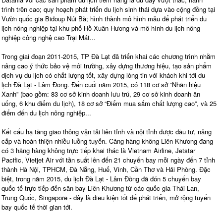
trình trên cao; quy hoạch phát triển du lịch sinh thái dựa vào cộng đồng tại
Vườn quốc gia Bidoup Núi Bà; hình thành mô hình mẫu để phát triển du
lịch nông nghiệp tại khu phố Hồ Xuân Hương và mô hình du lịch nông
nghiệp công nghệ cao Trại Mát...
Trong giai đoạn 2011-2015, TP Đà Lạt đã triển khai các chương trình nhằm
nâng cao ý thức bảo vệ môi trường, xây dựng thương hiệu, tạo sản phẩm
dịch vụ du lịch có chất lượng tốt, xây dựng lòng tin với khách khi tới du
lịch Đà Lạt - Lâm Đồng. Đến cuối năm 2015, có 118 cơ sở “Nhãn hiệu
Xanh” (bao gồm: 83 cơ sở kinh doanh lưu trú, 29 cơ sở kinh doanh ăn
uống, 6 khu điểm du lịch), 18 cơ sở “Điểm mua sắm chất lượng cao”, và 25
điểm đến du lịch nông nghiệp...
Kết cấu hạ tầng giao thông vận tải liên tỉnh và nội tỉnh được đầu tư, nâng
cấp và hoàn thiện nhiều luồng tuyến. Cảng hàng không Liên Khương đang
có 3 hãng hàng không trực tiếp khai thác là Vietnam Airline, Jetstar
Pacific, Vietjet Air với tần suất lên đến 21 chuyến bay mỗi ngày đến 7 tỉnh
thành Hà Nội, TPHCM, Đà Nẵng, Huế, Vinh, Cần Thơ và Hải Phòng. Đặc
biệt, trong năm 2015, du lịch Đà Lạt - Lâm Đồng đã đón 5 chuyến bay
quốc tế trực tiếp đến sân bay Liên Khương từ các quốc gia Thái Lan,
Trung Quốc, Singapore - đây là điều kiện tốt để phát triển, mở rộng tuyến
bay quốc tế thời gian tới.