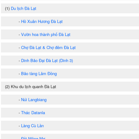
(1)
Du lịch Đà Lạt
-
Hồ Xuân Hương Đà Lạt
-
Vườn hoa thành phố Đà Lạt
-
Chợ Đà Lạt & Chợ đêm Đà Lạt
-
Dinh Bảo Đại Đà Lạt (Dinh 3)
-
Bảo tàng Lâm Đồng
(2) Khu du lịch quanh Đà Lạt
-
Núi Langbiang
-
Thác Datanla
-
Làng Cù Lần
-
Đồi Mộng Mơ