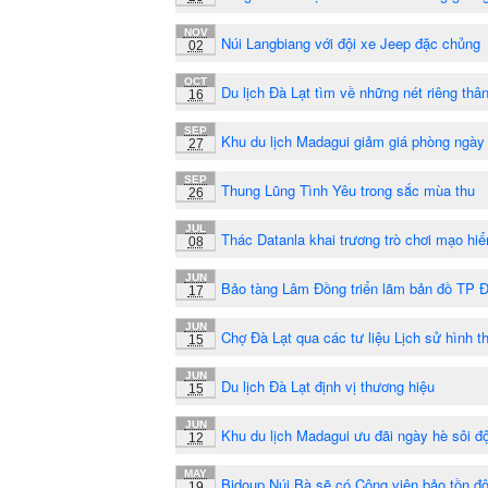
NOV
Núi Langbiang với đội xe Jeep đặc chủng
02
OCT
Du lịch Đà Lạt tìm về những nét riêng thâ
16
SEP
Khu du lịch Madagui giảm giá phòng ngày
27
SEP
Thung Lũng Tình Yêu trong sắc mùa thu
26
JUL
Thác Datanla khai trương trò chơi mạo hi
08
JUN
Bảo tàng Lâm Đồng triển lãm bản đồ TP Đ
17
JUN
Chợ Đà Lạt qua các tư liệu Lịch sử hình t
15
JUN
Du lịch Đà Lạt định vị thương hiệu
15
JUN
Khu du lịch Madagui ưu đãi ngày hè sôi đ
12
MAY
Bidoup Núi Bà sẽ có Công viên bảo tồn đ
19