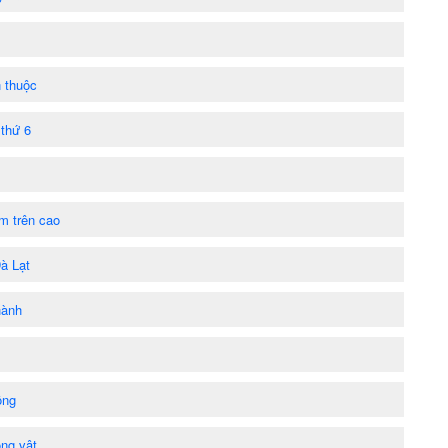
n thuộc
 thứ 6
ểm trên cao
à Lạt
hành
ộng
ộng vật