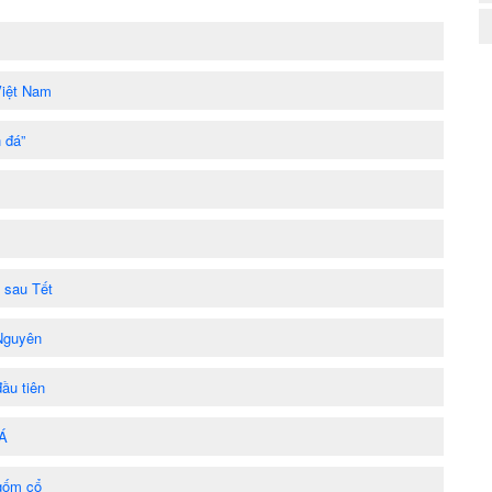
Việt Nam
 đá”
 sau Tết
 Nguyên
ầu tiên
 Á
 gốm cổ