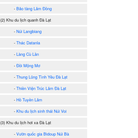
-
Bảo tàng Lâm Đồng
2) Khu du lịch quanh Đà Lạt
-
Núi Langbiang
-
Thác Datanla
-
Làng Cù Lần
-
Đồi Mộng Mơ
-
Thung Lũng Tình Yêu Đà Lạt
-
Thiền Viện Trúc Lâm Đà Lạt
-
Hồ Tuyền Lâm
-
Khu du lịch sinh thái Núi Voi
3) Khu du lịch hơi xa Đà Lạt
-
Vườn quốc gia Bidoup Núi Bà