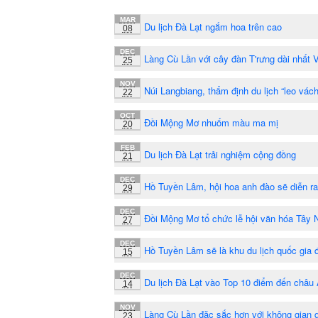
MAR
Du lịch Đà Lạt ngắm hoa trên cao
08
DEC
Làng Cù Lần với cây đàn T'rưng dài nhất 
25
NOV
Núi Langbiang, thẩm định du lịch “leo vách
22
OCT
Đồi Mộng Mơ nhuốm màu ma mị
20
FEB
Du lịch Đà Lạt trải nghiệm cộng đồng
21
DEC
Hồ Tuyền Lâm, hội hoa anh đào sẽ diễn ra
29
DEC
Đồi Mộng Mơ tổ chức lễ hội văn hóa Tây
27
DEC
Hồ Tuyền Lâm sẽ là khu du lịch quốc gia đ
15
DEC
Du lịch Đà Lạt vào Top 10 điểm đến châu
14
NOV
Làng Cù Lần đặc sắc hơn với không gian
23