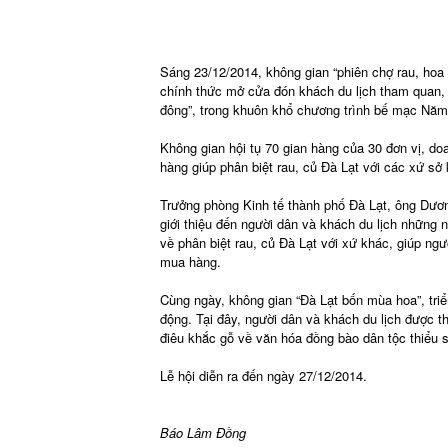
Sáng 23/12/2014, không gian “phiên chợ rau, hoa
chính thức mở cửa đón khách du lịch tham quan,
đông”, trong khuôn khổ chương trình bế mạc Năm 
Không gian hội tụ 70 gian hàng của 30 đơn vị, doa
hàng giúp phân biệt rau, củ Đà Lạt với các xứ sở
Trưởng phòng Kinh tế thành phố Đà Lạt, ông Dươ
giới thiệu đến người dân và khách du lịch những 
về phân biệt rau, củ Đà Lạt với xứ khác, giúp n
mua hàng.
Cùng ngày, không gian “Đà Lạt bốn mùa hoa”, tri
động. Tại đây, người dân và khách du lịch được 
điêu khắc gỗ về văn hóa đồng bào dân tộc thiểu 
Lễ hội diễn ra đến ngày 27/12/2014.
Báo Lâm Đồng