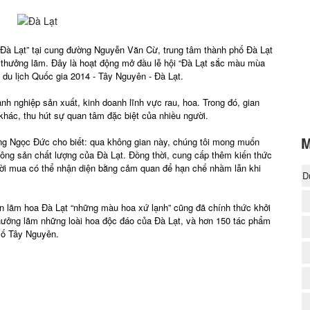
 Đà Lạt” tại cung đường Nguyễn Văn Cừ, trung tâm thành phố Đà Lạt
 thưởng lãm. Đây là hoạt động mở đầu lễ hội “Đà Lạt sắc màu mùa
du lịch Quốc gia 2014 - Tây Nguyên - Đà Lạt.
nh nghiệp sản xuất, kinh doanh lĩnh vực rau, hoa. Trong đó, gian
 khác, thu hút sự quan tâm đặc biệt của nhiều người.
M
ng Ngọc Đức cho biết: qua không gian này, chúng tôi mong muốn
nông sản chất lượng của Đà Lạt. Đồng thời, cung cấp thêm kiến thức
gười mua có thể nhận diện bằng cảm quan để hạn chế nhầm lẫn khi
D
(
ển lãm hoa Đà Lạt “những màu hoa xứ lạnh” cũng đã chính thức khởi
thưởng lãm những loài hoa độc đáo của Đà Lạt, và hơn 150 tác phẩm
số Tây Nguyên.