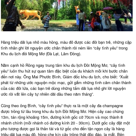
Hàng triệu dải lụa nhỏ màu hồng, màu đỏ được các đôi bạn trẻ, những cặp
tình nhân ghi lời nguyện ước chân thành rồi ném lên “cây tình yêu” trong
Khu du lịch đồi Mộng Mơ (Đà Lạt, Lâm Đồng).
Nằm cạnh hồ Rồng ngay trung tâm khu du lịch Đồi Mộng Mơ, “cây tình
yêu” luôn thu hút sự quan tâm đặc biệt của du khách mỗi khi bước chân
đến nơi này. Ông Mai Phước Bình, Giám đốc khu du lịch, cho biết: “Xuất
phát từ những ước nguyện mộc mạc, gửi gắm những tình cảm chân thành
của các đôi lứa, các bạn trẻ dùng những tấm dải lụa nhỏ ghi lời nguyện
ước rồi vắt lên cây tự nhiên dãi dầu theo năm tháng”.
Cũng theo ông Bình, “cây tình yêu” thực ra là một cây đa champagne
được trồng từ lâu trong khu du lịch Đồi Mộng Mơ. Hiện cây cao chừng
13m, tán rộng khoảng 15m, đường kính gốc cỡ 70cm và mọc thành 8
nhánh chính (mỗi nhánh có đường kính 20 - 30cm). Dưới gốc cây đặt một
pho tượng được gọi là thần tài và từ gốc cho đến tận ngọn cây là hàng
triệu dải lụa màu đỏ, hồng che kín cây trông thật độc đáo, lạ mắt. Bên