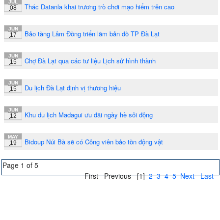
JUL
Thác Datanla khai trương trò chơi mạo hiểm trên cao
08
JUN
Bảo tàng Lâm Đồng triển lãm bản đồ TP Đà Lạt
17
JUN
Chợ Đà Lạt qua các tư liệu Lịch sử hình thành
15
JUN
Du lịch Đà Lạt định vị thương hiệu
15
JUN
Khu du lịch Madagui ưu đãi ngày hè sôi động
12
MAY
Bidoup Núi Bà sẽ có Công viên bảo tồn động vật
19
Page 1 of 5
First
Previous
[1]
2
3
4
5
Next
Last