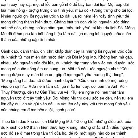
cạnh cây này đặt một chiếc bàn gỗ nhỏ để bày bán dải lụa. Một cặp dải
lụa màu hồng - tượng trưng cho tình yêu, màu đỏ - tượng trưng cho tài lộc.
Nhiều người ghi lời nguyện ước vào dải lụa rồi ném lên “cây tình yêu” để
mong chúng thành hiện thực. Chẳng biết tin đồn và lời nguyện ước đúng
sai thế nào, nhưng những năm qua, “cây tình yêu” tại khu du lịch Đồi Mộng
Mơ đã được phủ kín bởi hàng triệu tấm dải lụa mang lời nguyện cầu chân
thành của những cặp tình nhân.
Cành cao, cành thấp, chi chít khắp thân cây là những lời nguyện ước của
du khách từ mọi miền đất nước đến với Đồi Mộng Mơ. Không hẹn mà gặp,
nhiều ước nguyện của đôi lứa, du khách tập trung vào việc cầu duyên, ước
mong có cuộc sống ấm no sung túc. Một số câu ước nguyện như: “Cầu
mong được may mắn bình an, gặp được người yêu thương thật lòng”,
“Mong rằng hai đứa sẽ được thành duyên”, “Cầu cho mình có một công
việc ổn định”... Vừa ném tấm dải lụa mắc lên cây, đôi bạn trẻ Anh Vũ -
Thúy Phương, đến từ Cần Thơ, vui vẻ: “Tụi em nghe nói nếu thật tâm
nguyện ước ở “cây tình yêu” Đồi Mộng Mơ thì điều ước sẽ đến, nên tụi em
lên đây du lịch và gửi vào dải lụa vắt lên cây này với ước mong tình yêu
của chúng em được bền chặt, hạnh phúc”.
Theo lãnh đạo khu du lịch Đồi Mộng Mơ: “Không biết những điều ước của
du khách có trở thành hiện thực hay không, nhưng chắc chắn điều nguyện
ước đó sẽ ở mãi trong tâm trí của họ, để rồi một ngày nào đó sẽ thành