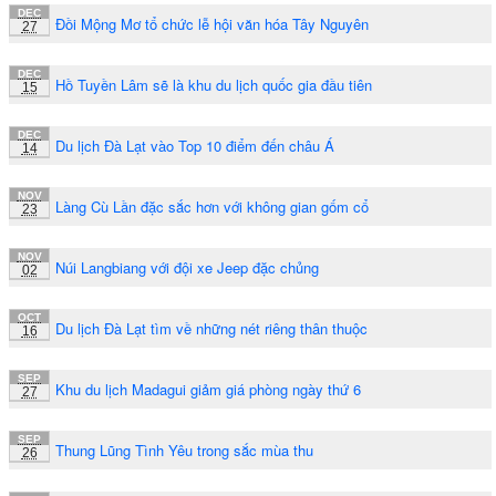
DEC
Đồi Mộng Mơ tổ chức lễ hội văn hóa Tây Nguyên
27
DEC
Hồ Tuyền Lâm sẽ là khu du lịch quốc gia đầu tiên
15
DEC
Du lịch Đà Lạt vào Top 10 điểm đến châu Á
14
NOV
Làng Cù Lần đặc sắc hơn với không gian gốm cổ
23
NOV
Núi Langbiang với đội xe Jeep đặc chủng
02
OCT
Du lịch Đà Lạt tìm về những nét riêng thân thuộc
16
SEP
Khu du lịch Madagui giảm giá phòng ngày thứ 6
27
SEP
Thung Lũng Tình Yêu trong sắc mùa thu
26