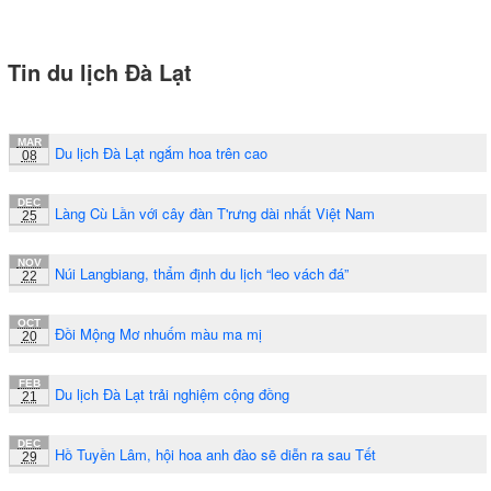
Tin du lịch Đà Lạt
MAR
Du lịch Đà Lạt ngắm hoa trên cao
08
DEC
Làng Cù Lần với cây đàn T'rưng dài nhất Việt Nam
25
NOV
Núi Langbiang, thẩm định du lịch “leo vách đá”
22
OCT
Đồi Mộng Mơ nhuốm màu ma mị
20
FEB
Du lịch Đà Lạt trải nghiệm cộng đồng
21
DEC
Hồ Tuyền Lâm, hội hoa anh đào sẽ diễn ra sau Tết
29