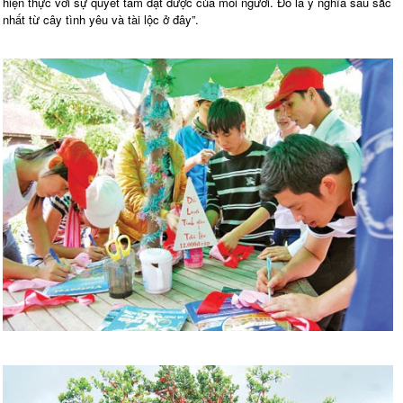
hiện thực với sự quyết tâm đạt được của mỗi người. Đó là ý nghĩa sâu sắc
nhất từ cây tình yêu và tài lộc ở đây”.