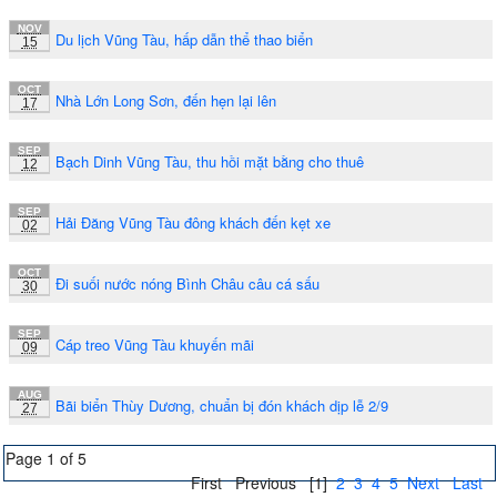
NOV
Du lịch Vũng Tàu, hấp dẫn thể thao biển
15
OCT
Nhà Lớn Long Sơn, đến hẹn lại lên
17
SEP
Bạch Dinh Vũng Tàu, thu hồi mặt bằng cho thuê
12
SEP
Hải Đăng Vũng Tàu đông khách đến kẹt xe
02
OCT
Đi suối nước nóng Bình Châu câu cá sấu
30
SEP
Cáp treo Vũng Tàu khuyến mãi
09
AUG
Bãi biển Thùy Dương, chuẩn bị đón khách dịp lễ 2/9
27
Page 1 of 5
First
Previous
[1]
2
3
4
5
Next
Last