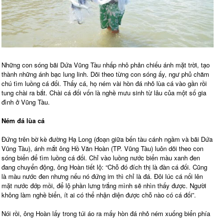
Những con sóng bãi Dứa Vũng Tàu nhấp nhô phản chiếu ánh mặt trời, tạo
thành những ánh bạc lung linh. Dõi theo từng con sóng ấy, ngư phủ chăm
chú tìm luồng cá đối. Thấy cá, họ ném vài hòn đá nhỏ lùa cá vào gần rồi
tung chài ra bắt. Chài cá đối vốn là nghề mưu sinh từ lâu của một số gia
đình ở Vũng Tàu.
Ném đá lùa cá
Đứng trên bờ kè đường Hạ Long (đoạn giữa bến tàu cánh ngầm và bãi Dứa
Vũng Tàu), ánh mắt ông Hồ Văn Hoàn (TP. Vũng Tàu) luôn dõi theo con
sóng biển để tìm luồng cá đối. Chỉ vào luồng nước biển màu xanh đen
đang chuyển động, ông Hoàn tiết lộ: “Chỗ đó đích thị là đàn cá đối. Cũng
là màu nước đen nhưng nếu nó đứng im thì chỉ là đá. Đôi lúc cá nổi lên
mặt nước đớp mồi, để lộ phần lưng trắng mình sẽ nhìn thấy được. Người
không làm nghề biển, ít ai có thể nhận diện được chỗ nào có cá đối”.
Nói rồi, ông Hoàn lấy trong túi áo ra mấy hòn đá nhỏ ném xuống biển phía