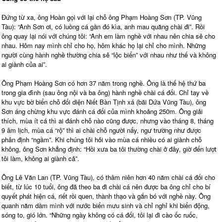
Đứng từ xa, ông Hoàn gọi với lại chỗ ông Phạm Hoàng Sơn (TP. Vũng
Tàu): “Anh Sơn ơi, có luồng cá gần đó kìa, anh mau quăng chài đi”. Rồi
ông quay lại nói với chúng tôi: “Anh em làm nghề với nhau nên chia sẻ cho
nhau. Hôm nay mình chỉ cho họ, hôm khác họ lại chỉ cho mình. Những
người cùng hành nghề thường chia sẻ “lộc biển” với nhau như thế và không
ai giành của ai”.
Ông Phạm Hoàng Sơn có hơn 37 năm trong nghề. Ông là thế hệ thứ ba
trong gia đình (sau ông nội và ba ông) hành nghề chài cá đối. Chỉ tay về
khu vực bờ biển chỗ đối diện Niết Bàn Tịnh xá (bãi Dứa Vũng Tàu), ông
Sơn áng chừng khu vực đánh cá đối của mình khoảng 250m. Ông giải
thích, mùa ít cá thì ai đánh chỗ nào cũng được, nhưng vào tháng 8, tháng
9 âm lịch, mùa cá “rộ” thì ai chài chỗ người nấy, ngư trường như được
phân định “ngầm”. Khi chúng tôi hỏi vào mùa cá nhiều có ai giành chỗ
không, ông Sơn khẳng định: “Hồi xưa ba tôi thường chài ở đây, giờ đến lượt
tôi làm, không ai giành cả”.
Ông Lê Văn Lan (TP. Vũng Tàu), có thâm niên hơn 40 năm chài cá đối cho
biết, từ lúc 10 tuổi, ông đã theo ba đi chài cá nên được ba ông chỉ cho bí
quyết phát hiện cá, riết rồi quen, thành thạo và gắn bó với nghề này. Ông
quanh năm dầm mình với nước biển mưu sinh và chỉ nghỉ khi biển động,
sóng to, gió lớn. “Những ngày không có cá đối, tôi lại đi cào ốc ruốc,