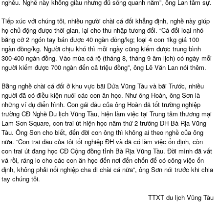
nghêu. Nghề này không giàu nhưng đủ sống quanh năm”, ông Lan tâm sự.
Tiếp xúc với chúng tôi, nhiều người chài cá đối khẳng định, nghề này giúp
họ chủ động được thời gian, lại cho thu nhập tương đối. “Cá đối loại nhỏ
bằng cỡ 2 ngón tay bán được 40 ngàn đồng/kg; loại 4 con 1kg giá 100
ngàn đồng/kg. Người chịu khó thì mỗi ngày cũng kiếm được trung bình
300-400 ngàn đồng. Vào mùa cá rộ (tháng 8, tháng 9 âm lịch) có ngày mỗi
người kiếm được 700 ngàn đến cả triệu đồng”, ông Lê Văn Lan nói thêm.
Bằng nghề chài cá đối ở khu vực bãi Dứa Vũng Tàu và bãi Trước, nhiều
người đã có điều kiện nuôi các con ăn học. Như ông Hoàn, ông Sơn là
những ví dụ điển hình. Con gái đầu của ông Hoàn đã tốt trường nghiệp
trường CĐ Nghề Du lịch Vũng Tàu, hiện làm việc tại Trung tâm thương mại
Lam Sơn Square, con trai út hiện học năm thứ 2 trường ĐH Bà Rịa Vũng
Tàu. Ông Sơn cho biết, đến đời con ông thì không ai theo nghề của ông
nữa. “Con trai đầu của tôi tốt nghiệp ĐH và đã có làm việc ổn định, còn
con trai út đang học CĐ Cộng đồng tỉnh Bà Rịa Vũng Tàu. Đời mình đã vất
vả rồi, ráng lo cho các con ăn học đến nơi đến chốn để có công việc ổn
định, không phải nối nghiệp cha đi chài cá nữa”, ông Sơn nói trước khi chia
tay chúng tôi.
TTXT du lịch Vũng Tàu