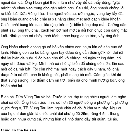
ngoài đàn cá. Ông Hoàn giải thích, làm như vậy để cá thấy động, “giật
mình” bỏ chạy vào trong cho gần mình hơn. Sau đó, ông nhanh chóng lội
ra biển bãi Dứa Vũng Tàu. Thu người về sau, ưỡn ngực, vung tay lấy đà,
ông Hoàn quăng chiếc chài ra xa hàng chục mét một cách khỏe khoắn.
Chiếc chài bung lên cao, tỏa rộng trên mặt biển trông đẹp mắt. Chừng dăm
phút sau, ông thu chài, xách lên bờ một mớ cá đối hơn chục con đang mắc
lưới. Những con cá nhảy tanh tách, khoe bụng căng tròn, vảy óng ánh.
Ông Hoàn nhanh chóng gỡ cá bỏ vào chiếc can nhựa lớn có sẵn cục đá
lạnh. Những con cá bé bằng ngón tay được ông cẩn thận gỡ khỏi lưới rồi
thả lại biển để nuôi. “Lộc biển cho thì vô chừng, có ngày trúng đậm, có
ngày chỉ được vài kg. Mình thả cá nhỏ lại biển để chúng còn lớn, lần sau
mới có cá mà bắt. Tôi còn nhớ mãi một ngày cách đây 3 năm, tôi chài
được 2 tạ cá đối, bán lẻ không hết, phải mang bỏ mối. Cảm giác khi đó
thật sung sướng. Tôi thầm cảm ơn trời, biển đã cho mình hưởng lộc”, ông
Hoàn nhớ lại.
Biển bãi Dứa Vũng Tàu và bãi Trước là nơi tập trung nhiều người làm nghề
chài cá đối. Ông Hoàn ước tính, có hơn 30 người sống ở phường 1, phường
2, phường 3, TP. Vũng Tàu làm nghề chài cá đối ở khu vực này. Ngư cụ
của họ chỉ đơn giản là chiếc chài dài chừng 20-25m, rộng 4-5m, thùng
hoặc can nhựa đựng cá, những hòn đá nhỏ đựng đầy túi quần, túi áo.
Củng cố thế hệ sau