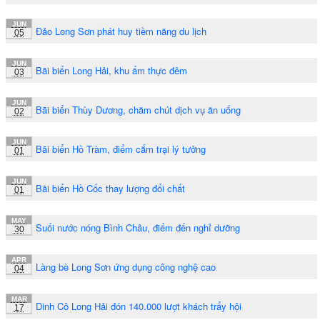
JUN
Đảo Long Sơn phát huy tiềm năng du lịch
05
JUN
Bãi biển Long Hải, khu ẩm thực đêm
03
JUN
Bãi biển Thùy Dương, chăm chút dịch vụ ăn uống
02
JUN
Bãi biển Hồ Tràm, điểm cắm trại lý tưởng
01
JUN
Bãi biển Hồ Cốc thay lượng đổi chất
01
MAY
Suối nước nóng Bình Châu, điểm đến nghỉ dưỡng
30
APR
Làng bè Long Sơn ứng dụng công nghệ cao
04
MAR
Dinh Cô Long Hải đón 140.000 lượt khách trẩy hội
17