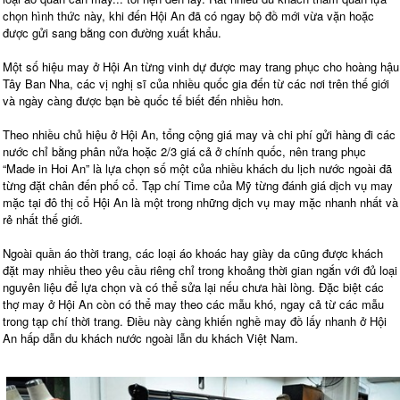
chọn hình thức này, khi đến Hội An đã có ngay bộ đồ mới vừa vặn hoặc
được gửi sang bằng con đường xuất khẩu.
Một số hiệu may ở Hội An từng vinh dự được may trang phục cho hoàng hậu
Tây Ban Nha, các vị nghị sĩ của nhiều quốc gia đến từ các nơi trên thế giới
và ngày càng được bạn bè quốc tế biết đến nhiều hơn.
Theo nhiều chủ hiệu ở Hội An, tổng cộng giá may và chi phí gửi hàng đi các
nước chỉ bằng phân nửa hoặc 2/3 giá cả ở chính quốc, nên trang phục
“Made in Hoi An” là lựa chọn số một của nhiều khách du lịch nước ngoài đã
từng đặt chân đến phố cổ. Tạp chí Time của Mỹ từng đánh giá dịch vụ may
mặc tại đô thị cổ Hội An là một trong những dịch vụ may mặc nhanh nhất và
rẻ nhất thế giới.
Ngoài quần áo thời trang, các loại áo khoác hay giày da cũng được khách
đặt may nhiều theo yêu cầu riêng chỉ trong khoảng thời gian ngắn với đủ loại
nguyên liệu để lựa chọn và có thể sửa lại nếu chưa hài lòng. Đặc biệt các
thợ may ở Hội An còn có thể may theo các mẫu khó, ngay cả từ các mẫu
trong tạp chí thời trang. Điều này càng khiến nghề may đồ lấy nhanh ở Hội
An hấp dẫn du khách nước ngoài lẫn du khách Việt Nam.