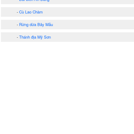
-
Cù Lao Chàm
-
Rừng dừa Bảy Mẫu
-
Thánh địa Mỹ Sơn