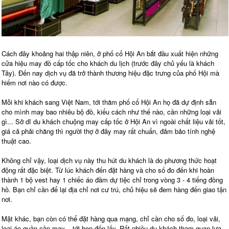
Cách đây khoảng hai thập niên, ở phố cổ Hội An bắt đầu xuất hiện những
cửa hiệu may đồ cấp tốc cho khách du lịch (trước đây chủ yếu là khách
Tây). Đến nay dịch vụ đã trở thành thương hiệu đặc trưng của phố Hội mà
hiếm nơi nào có được.
Mỗi khi khách sang Việt Nam, tới thăm phố cổ Hội An họ đã dự định sẵn
cho mình may bao nhiêu bộ đồ, kiểu cách như thế nào, cần những loại vải
gì... Sở dĩ du khách chuộng may cấp tốc ở Hội An vì ngoài chất liệu vải tốt,
giá cả phải chăng thì người thợ ở đây may rất chuẩn, đảm bảo tính nghệ
thuật cao.
Không chỉ vậy, loại dịch vụ này thu hút du khách là do phương thức hoạt
động rất đặc biệt. Từ lúc khách đến đặt hàng và cho số đo đến khi hoàn
thành 1 bộ vest hay 1 chiếc áo đầm dự tiệc chỉ trong vòng 3 - 4 tiếng đồng
hồ. Bạn chỉ cần để lại địa chỉ nơi cư trú, chủ hiệu sẽ đem hàng đến giao tận
nơi.
Mặt khác, bạn còn có thể đặt hàng qua mạng, chỉ cần cho số đo, loại vải,
loại áo quần cần may... tới hẹn đến lấy. Rất nhiều du khách tham quan lựa