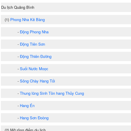
Du lịch Quảng Bình
(1)
Phong Nha Kẻ Bàng
-
Động Phong Nha
-
Động Tiên Sơn
-
Động Thiên Đường
-
Suối Nước Moọc
-
Sông Chày Hang Tối
-
Thung lũng Sinh Tồn hang Thủy Cung
-
Hang Én
-
Hang Sơn Đoòng
(2) Mở rộng điểm du lịch