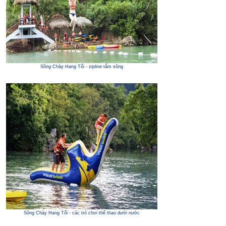
Sông Chày Hang Tối - zipline tắm sông
Sông Chày Hang Tối - các trò chơi thể thao dưới nước