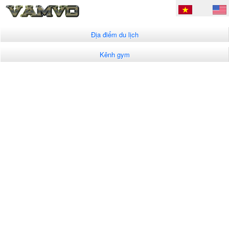
Địa điểm du lịch
Kênh gym