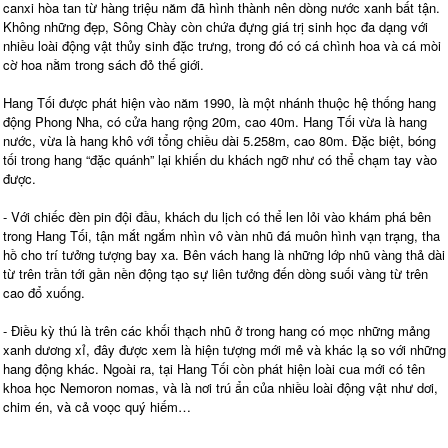
canxi hòa tan từ hàng triệu năm đã hình thành nên dòng nước xanh bất tận.
Không những đẹp, Sông Chày còn chứa đựng giá trị sinh học đa dạng với
nhiều loài động vật thủy sinh đặc trưng, trong đó có cá chình hoa và cá mòi
cờ hoa nằm trong sách đỏ thế giới.
Hang Tối được phát hiện vào năm 1990, là một nhánh thuộc hệ thống hang
động Phong Nha, có cửa hang rộng 20m, cao 40m. Hang Tối vừa là hang
nước, vừa là hang khô với tổng chiều dài 5.258m, cao 80m. Đặc biệt, bóng
tối trong hang “đặc quánh” lại khiến du khách ngỡ như có thể chạm tay vào
được.
- Với chiếc đèn pin đội đầu, khách du lịch có thể len lỏi vào khám phá bên
trong Hang Tối, tận mắt ngắm nhìn vô vàn nhũ đá muôn hình vạn trạng, tha
hồ cho trí tưởng tượng bay xa. Bên vách hang là những lớp nhũ vàng thả dài
từ trên trần tới gần nền động tạo sự liên tưởng đến dòng suối vàng từ trên
cao đổ xuống.
- Điều kỳ thú là trên các khối thạch nhũ ở trong hang có mọc những mảng
xanh dương xỉ, đây được xem là hiện tượng mới mẻ và khác lạ so với những
hang động khác. Ngoài ra, tại Hang Tối còn phát hiện loài cua mới có tên
khoa học Nemoron nomas, và là nơi trú ẩn của nhiều loài động vật như dơi,
chim én, và cả voọc quý hiếm…