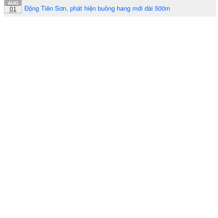
AUG
Động Tiên Sơn, phát hiện buồng hang mới dài 500m
01