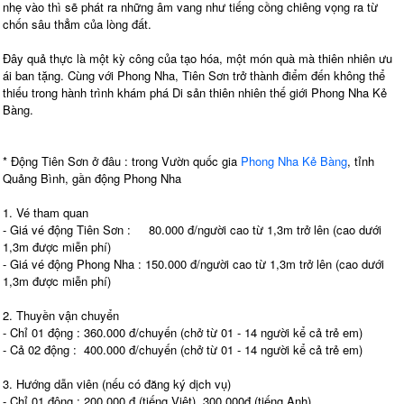
nhẹ vào thì sẽ phát ra những âm vang như tiếng cồng chiêng vọng ra từ
chốn sâu thẳm của lòng đất.
Đây quả thực là một kỳ công của tạo hóa, một món quà mà thiên nhiên ưu
ái ban tặng. Cùng với Phong Nha, Tiên Sơn trở thành điểm đến không thể
thiếu trong hành trình khám phá Di sản thiên nhiên thế giới Phong Nha Kẻ
Bàng.
* Động Tiên Sơn ở đâu : trong Vườn quốc gia
Phong Nha Kẻ Bàng
, tỉnh
Quảng Bình, gần động Phong Nha
1. Vé tham quan
- Giá vé động Tiên Sơn : 80.000 đ/người cao từ 1,3m trở lên (cao dưới
1,3m được miễn phí)
- Giá vé động Phong Nha : 150.000 đ/người cao từ 1,3m trở lên (cao dưới
1,3m được miễn phí)
2. Thuyền vận chuyển
- Chỉ 01 động : 360.000 đ/chuyến (chở từ 01 - 14 người kể cả trẻ em)
- Cả 02 động : 400.000 đ/chuyến (chở từ 01 - 14 người kể cả trẻ em)
3. Hướng dẫn viên (nếu có đăng ký dịch vụ)
- Chỉ 01 động : 200.000 đ (tiếng Việt), 300.000đ (tiếng Anh)