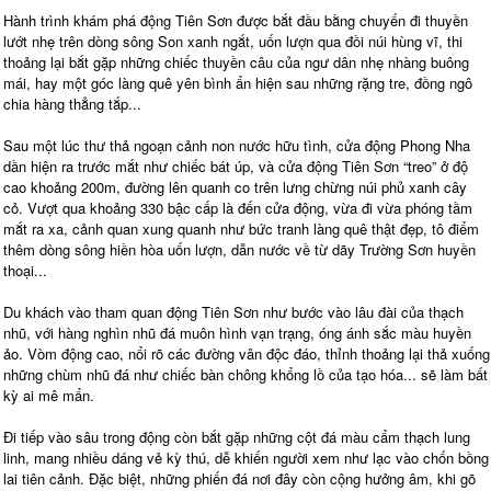
Hành trình khám phá động Tiên Sơn được bắt đầu bằng chuyến đi thuyền
lướt nhẹ trên dòng sông Son xanh ngắt, uốn lượn qua đồi núi hùng vĩ, thi
thoảng lại bắt gặp những chiếc thuyền câu của ngư dân nhẹ nhàng buông
mái, hay một góc làng quê yên bình ẩn hiện sau những rặng tre, đồng ngô
chia hàng thẳng tắp...
Sau một lúc thư thả ngoạn cảnh non nước hữu tình, cửa động Phong Nha
dần hiện ra trước mắt như chiếc bát úp, và cửa động Tiên Sơn “treo” ở độ
cao khoảng 200m, đường lên quanh co trên lưng chừng núi phủ xanh cây
cỏ. Vượt qua khoảng 330 bậc cấp là đến cửa động, vừa đi vừa phóng tầm
mắt ra xa, cảnh quan xung quanh như bức tranh làng quê thật đẹp, tô điểm
thêm dòng sông hiền hòa uốn lượn, dẫn nước về từ dãy Trường Sơn huyền
thoại...
Du khách vào tham quan động Tiên Sơn như bước vào lâu đài của thạch
nhũ, với hàng nghìn nhũ đá muôn hình vạn trạng, óng ánh sắc màu huyền
ảo. Vòm động cao, nổi rõ các đường vân độc đáo, thỉnh thoảng lại thả xuống
những chùm nhũ đá như chiếc bàn chông khổng lồ của tạo hóa... sẽ làm bất
kỳ ai mê mẩn.
Đi tiếp vào sâu trong động còn bắt gặp những cột đá màu cẩm thạch lung
linh, mang nhiều dáng vẻ kỳ thú, dễ khiến người xem như lạc vào chốn bồng
lai tiên cảnh. Đặc biệt, những phiến đá nơi đây còn cộng hưởng âm, khi gõ