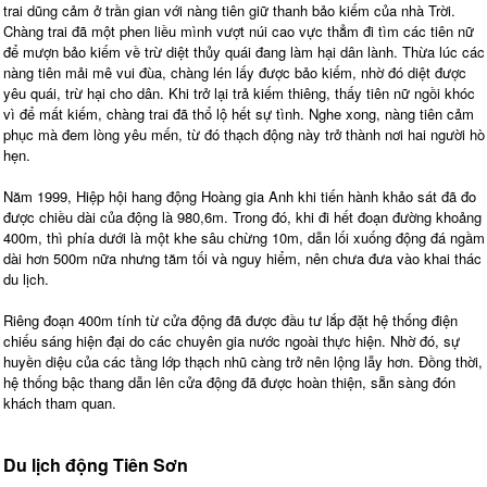
trai dũng cảm ở trần gian với nàng tiên giữ thanh bảo kiếm của nhà Trời.
Chàng trai đã một phen liều mình vượt núi cao vực thẳm đi tìm các tiên nữ
để mượn bảo kiếm về trừ diệt thủy quái đang làm hại dân lành. Thừa lúc các
nàng tiên mải mê vui đùa, chàng lén lấy được bảo kiếm, nhờ đó diệt được
yêu quái, trừ hại cho dân. Khi trở lại trả kiếm thiêng, thấy tiên nữ ngồi khóc
vì để mất kiếm, chàng trai đã thổ lộ hết sự tình. Nghe xong, nàng tiên cảm
phục mà đem lòng yêu mến, từ đó thạch động này trở thành nơi hai người hò
hẹn.
Năm 1999, Hiệp hội hang động Hoàng gia Anh khi tiến hành khảo sát đã đo
được chiều dài của động là 980,6m. Trong đó, khi đi hết đoạn đường khoảng
400m, thì phía dưới là một khe sâu chừng 10m, dẫn lối xuống động đá ngầm
dài hơn 500m nữa nhưng tăm tối và nguy hiểm, nên chưa đưa vào khai thác
du lịch.
Riêng đoạn 400m tính từ cửa động đã được đầu tư lắp đặt hệ thống điện
chiếu sáng hiện đại do các chuyên gia nước ngoài thực hiện. Nhờ đó, sự
huyền diệu của các tầng lớp thạch nhũ càng trở nên lộng lẫy hơn. Đồng thời,
hệ thống bậc thang dẫn lên cửa động đã được hoàn thiện, sẵn sàng đón
khách tham quan.
Du lịch động Tiên Sơn