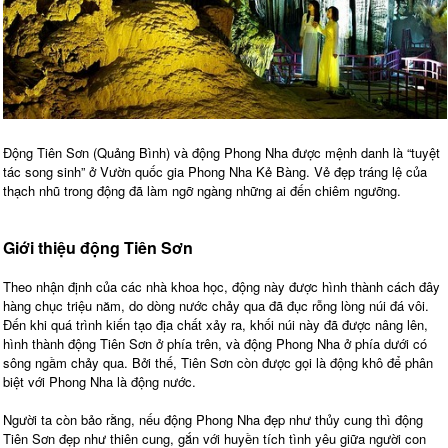
Động Tiên Sơn (Quảng Bình) và động Phong Nha được mệnh danh là “tuyệt
tác song sinh” ở Vườn quốc gia Phong Nha Kẻ Bàng. Vẻ đẹp tráng lệ của
thạch nhũ trong động đã làm ngỡ ngàng những ai đến chiêm ngưỡng.
Giới thiệu động Tiên Sơn
Theo nhận định của các nhà khoa học, động này được hình thành cách đây
hàng chục triệu năm, do dòng nước chảy qua đã đục rỗng lòng núi đá vôi.
Đến khi quá trình kiến tạo địa chất xảy ra, khối núi này đã được nâng lên,
hình thành động Tiên Sơn ở phía trên, và động Phong Nha ở phía dưới có
sông ngầm chảy qua. Bởi thế, Tiên Sơn còn được gọi là động khô để phân
biệt với Phong Nha là động nước.
Người ta còn bảo rằng, nếu động Phong Nha đẹp như thủy cung thì động
Tiên Sơn đẹp như thiên cung, gắn với huyền tích tình yêu giữa người con