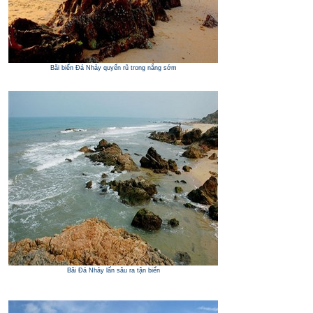
Bãi biển Đá Nhảy quyến rũ trong nắng sớm
Bãi Đá Nhảy lấn sâu ra tận biển