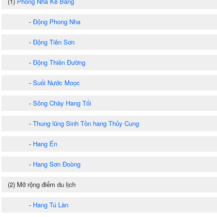
(1)
Phong Nha Kẻ Bàng
-
Động Phong Nha
-
Động Tiên Sơn
-
Động Thiên Đường
-
Suối Nước Moọc
-
Sông Chày Hang Tối
-
Thung lũng Sinh Tồn hang Thủy Cung
-
Hang Én
-
Hang Sơn Đoòng
(2) Mở rộng điểm du lịch
-
Hang Tú Làn