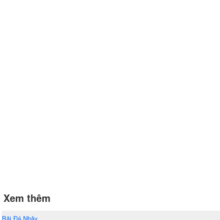
Xem thêm
Bãi Đá Nhảy