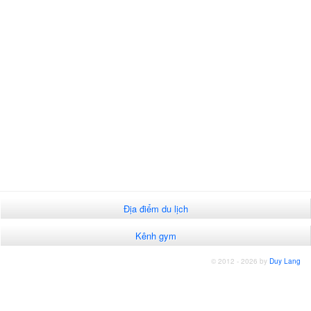
Địa điểm du lịch
Kênh gym
© 2012 - 2026 by
Duy Lang