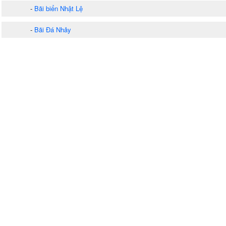
-
Bãi biển Nhật Lệ
-
Bãi Đá Nhảy