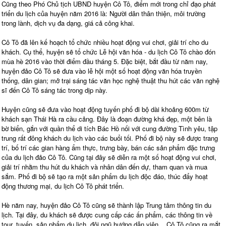
Cũng theo Phó Chủ tịch UBND huyện Cô Tô, điểm mới trong chỉ đạo phát
triển du lịch của huyện năm 2016 là: Người dân thân thiện, môi trường
trong lành, dịch vụ đa dạng, giá cả công khai.
Cô Tô đã lên kế hoạch tổ chức nhiều hoạt động vui chơi, giải trí cho du
khách. Cụ thể, huyện sẽ tổ chức Lễ hội văn hóa - du lịch Cô Tô chào đón
mùa hè 2016 vào thời điểm đầu tháng 5. Đặc biệt, bắt đầu từ năm nay,
huyện đảo Cô Tô sẽ đưa vào lễ hội một số hoạt động văn hóa truyền
thống, dân gian; mở trại sáng tác văn học nghệ thuật thu hút các văn nghệ
sĩ đến Cô Tô sáng tác trong dịp này.
Huyện cũng sẽ đưa vào hoạt động tuyến phố đi bộ dài khoảng 600m từ
khách sạn Thái Hà ra cầu cảng. Đây là đoạn đường khá đẹp, một bên là
bờ biển, gắn với quần thể di tích Bác Hồ nối với cung đường Tình yêu, tập
trung rất đông khách du lịch vào các buổi tối. Phố đi bộ này sẽ được trang
trí, bố trí các gian hàng ẩm thực, trưng bày, bán các sản phẩm đặc trưng
của du lịch đảo Cô Tô. Cũng tại đây sẽ diễn ra một số hoạt động vui chơi,
giải trí nhằm thu hút du khách và nhân dân đến dự, tham quan và mua
sắm. Phố đi bộ sẽ tạo ra một sản phẩm du lịch độc đáo, thúc đẩy hoạt
động thương mại, du lịch Cô Tô phát triển.
Hè năm nay, huyện đảo Cô Tô cũng sẽ thành lập Trung tâm thông tin du
lịch. Tại đây, du khách sẽ được cung cấp các ấn phẩm, các thông tin về
tour, tuyến, sản phẩm du lịch, đội ngũ hướng dẫn viên... Cô Tô cũng ra mắt