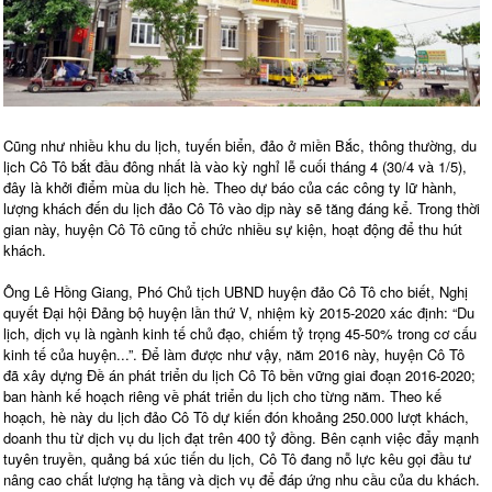
Cũng như nhiều khu du lịch, tuyến biển, đảo ở miền Bắc, thông thường, du
lịch Cô Tô bắt đầu đông nhất là vào kỳ nghỉ lễ cuối tháng 4 (30/4 và 1/5),
đây là khởi điểm mùa du lịch hè. Theo dự báo của các công ty lữ hành,
lượng khách đến du lịch đảo Cô Tô vào dịp này sẽ tăng đáng kể. Trong thời
gian này, huyện Cô Tô cũng tổ chức nhiều sự kiện, hoạt động để thu hút
khách.
Ông Lê Hồng Giang, Phó Chủ tịch UBND huyện đảo Cô Tô cho biết, Nghị
quyết Đại hội Đảng bộ huyện lần thứ V, nhiệm kỳ 2015-2020 xác định: “Du
lịch, dịch vụ là ngành kinh tế chủ đạo, chiếm tỷ trọng 45-50% trong cơ cấu
kinh tế của huyện...”. Để làm được như vậy, năm 2016 này, huyện Cô Tô
đã xây dựng Đề án phát triển du lịch Cô Tô bền vững giai đoạn 2016-2020;
ban hành kế hoạch riêng về phát triển du lịch cho từng năm. Theo kế
hoạch, hè này du lịch đảo Cô Tô dự kiến đón khoảng 250.000 lượt khách,
doanh thu từ dịch vụ du lịch đạt trên 400 tỷ đồng. Bên cạnh việc đẩy mạnh
tuyên truyền, quảng bá xúc tiến du lịch, Cô Tô đang nỗ lực kêu gọi đầu tư
nâng cao chất lượng hạ tầng và dịch vụ để đáp ứng nhu cầu của du khách.