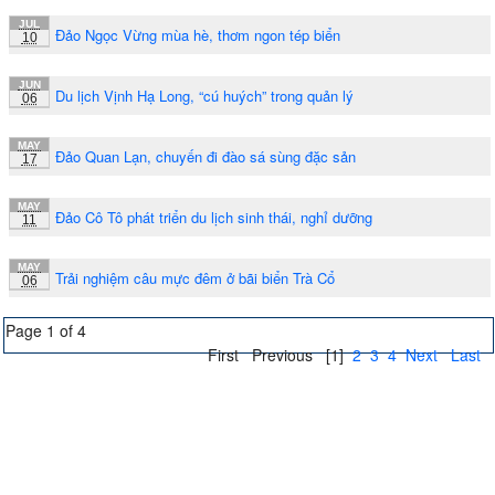
JUL
Đảo Ngọc Vừng mùa hè, thơm ngon tép biển
10
JUN
Du lịch Vịnh Hạ Long, “cú huých” trong quản lý
06
MAY
Đảo Quan Lạn, chuyến đi đào sá sùng đặc sản
17
MAY
Đảo Cô Tô phát triển du lịch sinh thái, nghỉ dưỡng
11
MAY
Trải nghiệm câu mực đêm ở bãi biển Trà Cổ
06
Page 1 of 4
First
Previous
[1]
2
3
4
Next
Last