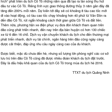
hích” phát triển du lịch Cô Tô những năm qua đã tạo ra làn sóng thu hút
đầu tư vào Cô Tô. Riêng lĩnh vực giao thông đường thủy 3 năm gần đây đã
tăng đến 200% mỗi năm. Dự kiến tới đây sẽ có khoảng 8 tàu cao tốc mới
đi vào hoạt động, có tàu cao tốc chạy khoảng hơn 40 phút từ Vân Đồn ra
đến đảo Cô Tô, rút ngắn khoảng cách thời gian giữa Cô Tô và đất liền.
Thêm nữa, phương tiện xe điện phục vụ đưa đón khách tham quan trên
đảo cũng phát triển nhanh, đến nay trên địa bàn huyện có hơn 130 chiếc
xe từ 6 đến 16 chỗ. Dịch vụ vận chuyển khách du lịch cho đến thương mại
phát triển nhanh, dịch vụ tài chính, ngân hàng trên đảo cũng ngày càng
được cải thiện, đáp ứng nhu cầu ngày càng cao của du khách.
Được biết, mặc dù chưa đến hè, nhưng số lượng lớn phòng nghỉ các cơ sở
lưu trú trên đảo Cô Tô cũng đã được nhiều đoàn khách du lịch đặt trước.
Đây là dấu hiệu khả quan của du lịch Cô Tô trong mùa du lịch hè 2016.
TTXT du lịch Quảng Ninh