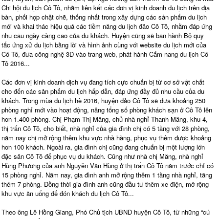
Chi hội du lịch Cô Tô, nhằm liên kết các đơn vị kinh doanh du lịch trên địa
bàn, phối hợp chặt chẽ, thống nhất trong xây dựng các sản phẩm du lịch
mới và khai thác hiệu quả các tiềm năng du lịch đảo Cô Tô, nhằm đáp ứng
nhu cầu ngày càng cao của du khách. Huyện cũng sẽ ban hành Bộ quy
tắc ứng xử du lịch bằng lời và hình ảnh cùng với website du lịch mới của
Cô Tô, đưa công nghệ 3D vào trang web, phát hành Cẩm nang du lịch Cô
Tô 2016...
Các đơn vị kinh doanh dịch vụ đang tích cực chuẩn bị từ cơ sở vật chất
cho đến các sản phẩm du lịch hấp dẫn, đáp ứng đầy đủ nhu cầu của du
khách. Trong mùa du lịch hè 2016, huyện đảo Cô Tô sẽ đưa khoảng 250
phòng nghỉ mới vào hoạt động, nâng tổng số phòng khách sạn ở Cô Tô lên
hơn 1.400 phòng. Chị Phạm Thị Măng, chủ nhà nghỉ Thanh Măng, khu 4,
thị trấn Cô Tô, cho biết, nhà nghỉ của gia đình chị có 5 tầng với 28 phòng,
năm nay chị mở rộng thêm khu vực nhà hàng, phục vụ thêm được khoảng
hơn 100 khách. Ngoài ra, gia đình chị cũng đang chuẩn bị một lượng lớn
đặc sản Cô Tô để phục vụ du khách. Cũng như nhà chị Măng, nhà nghỉ
Hùng Phương của anh Nguyễn Văn Hùng ở thị trấn Cô Tô năm trước chỉ có
15 phòng nghỉ. Năm nay, gia đình anh mở rộng thêm 1 tầng nhà nghỉ, tăng
thêm 7 phòng. Đồng thời gia đình anh cũng đầu tư thêm xe điện, mở rộng
khu vực ăn uống để đón khách du lịch Cô Tô...
Theo ông Lê Hồng Giang, Phó Chủ tịch UBND huyện Cô Tô, từ những “cú