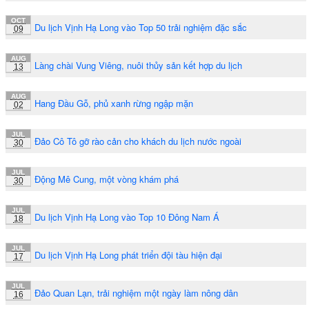
OCT
Du lịch Vịnh Hạ Long vào Top 50 trải nghiệm đặc sắc
09
AUG
Làng chài Vung Viêng, nuôi thủy sản kết hợp du lịch
13
AUG
Hang Đầu Gỗ, phủ xanh rừng ngập mặn
02
JUL
Đảo Cô Tô gỡ rào cản cho khách du lịch nước ngoài
30
JUL
Động Mê Cung, một vòng khám phá
30
JUL
Du lịch Vịnh Hạ Long vào Top 10 Đông Nam Á
18
JUL
Du lịch Vịnh Hạ Long phát triển đội tàu hiện đại
17
JUL
Đảo Quan Lạn, trải nghiệm một ngày làm nông dân
16