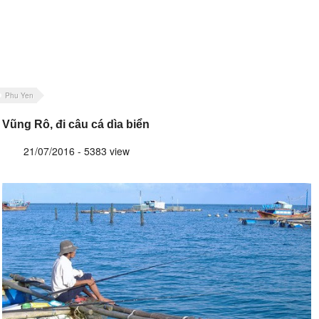
Phu Yen
Vũng Rô, đi câu cá dìa biển
21/07/2016 - 5383 view