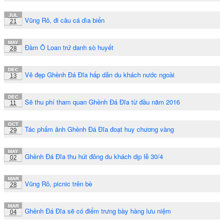
JUL
Vũng Rô, đi câu cá dìa biển
21
MAY
Đầm Ô Loan trứ danh sò huyết
28
DEC
Vẻ đẹp Ghềnh Đá Đĩa hấp dẫn du khách nước ngoài
13
DEC
Sẽ thu phí tham quan Ghềnh Đá Đĩa từ đầu năm 2016
11
OCT
Tác phẩm ảnh Ghềnh Đá Đĩa đoạt huy chương vàng
29
MAY
Ghềnh Đá Đĩa thu hút đông du khách dịp lễ 30/4
02
MAR
Vũng Rô, picnic trên bè
28
MAR
Ghềnh Đá Đĩa sẽ có điểm trưng bày hàng lưu niệm
04