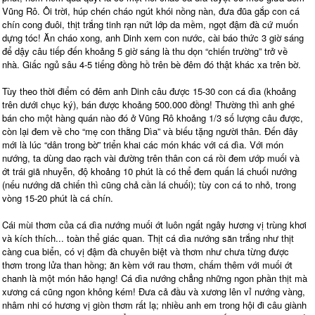
Vũng Rô. Ôi trời, húp chén cháo ngút khói nồng nàn, đưa đũa gắp con cá
chín cong đuôi, thịt trắng tinh rạn nứt lớp da mềm, ngọt đậm đà cứ muốn
dựng tóc! Ăn cháo xong, anh Dinh xem con nước, cài báo thức 3 giờ sáng
để dậy câu tiếp đến khoảng 5 giờ sáng là thu dọn “chiến trường” trở về
nhà. Giấc ngủ sâu 4-5 tiếng đồng hồ trên bè đêm đó thật khác xa trên bờ.
Tùy theo thời điểm có đêm anh Dinh câu được 15-30 con cá dìa (khoảng
trên dưới chục ký), bán được khoảng 500.000 đồng! Thường thì anh ghé
bán cho một hàng quán nào đó ở Vũng Rô khoảng 1/3 số lượng câu được,
còn lại đem về cho “mẹ con thằng Dìa” và biếu tặng người thân. Đến đây
mới là lúc “dân trong bờ” triển khai các món khác với cá dìa. Với món
nướng, ta dùng dao rạch vài đường trên thân con cá rồi đem ướp muối và
ớt trái giã nhuyễn, độ khoảng 10 phút là có thể đem quấn lá chuối nướng
(nếu nướng dã chiến thì cũng chả cần lá chuối); tùy con cá to nhỏ, trong
vòng 15-20 phút là cá chín.
Cái mùi thơm của cá dìa nướng muối ớt luôn ngất ngây hương vị trùng khơi
và kích thích... toàn thể giác quan. Thịt cá dìa nướng săn trắng như thịt
càng cua biển, có vị đậm đà chuyên biệt và thơm như chưa từng được
thơm trong lửa than hồng; ăn kèm với rau thơm, chấm thêm với muối ớt
chanh là một món hảo hạng! Cá dìa nướng chẳng những ngon phần thịt mà
xương cá cũng ngon không kém! Đưa cả đầu và xương lên vỉ nướng vàng,
nhâm nhi có hương vị giòn thơm rất lạ; nhiều anh em trong hội đi câu giành