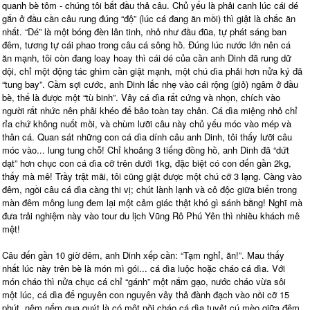
quanh bè tôm - chúng tôi bắt đầu thả câu. Chủ yếu là phải canh lúc cái dé
gắn ở đầu cần câu rung đúng “độ” (lúc cá đang ăn mồi) thì giật là chắc ăn
nhất. “Dé” là một bóng đèn lân tinh, nhỏ như đầu đũa, tự phát sáng ban
đêm, tương tự cái phao trong câu cá sông hồ. Đúng lúc nước lớn nên cá
ăn mạnh, tôi còn đang loay hoay thì cái dé của cần anh Dinh đã rung dữ
dội, chỉ một động tác ghìm cần giật mạnh, một chú dìa phải hơn nửa ký đã
“tung bay”. Cầm sợi cước, anh Dinh lắc nhẹ vào cái rộng (giỏ) ngâm ở đầu
bè, thế là được một “tù binh”. Vây cá dìa rất cứng và nhọn, chích vào
người rất nhức nên phải khéo để bảo toàn tay chân. Cá dìa miệng nhỏ chỉ
rỉa chứ không nuốt mồi, và chùm lưỡi câu này chủ yếu móc vào mép và
thân cá. Quan sát những con cá dìa dính câu anh Dinh, tôi thấy lưỡi câu
móc vào... lung tung chỗ! Chỉ khoảng 3 tiếng đồng hồ, anh Dinh đã “dứt
dạt” hơn chục con cá dìa cỡ trên dưới 1kg, đặc biệt có con đến gần 2kg,
thấy mà mê! Trầy trật mãi, tôi cũng giật được một chú cỡ 3 lạng. Càng vào
đêm, ngồi câu cá dìa càng thi vị; chút lành lạnh và cô độc giữa biển trong
màn đêm mông lung đem lại một cảm giác thật khó gì sánh bằng! Nghĩ mà
đưa trải nghiệm này vào tour du lịch Vũng Rô Phú Yên thì nhiều khách mê
mệt!
Câu đến gần 10 giờ đêm, anh Dinh xếp cần: “Tạm nghỉ, ăn!”. Mau thấy
nhất lúc này trên bè là món mì gói... cá dìa luộc hoặc cháo cá dìa. Với
món cháo thì nửa chục cá chỉ “gánh” một nắm gạo, nước cháo vừa sôi
một lúc, cá dìa để nguyên con nguyên vây thả đành đạch vào nồi cỡ 15
phút, nêm nếm qua quýt là có một nồi cháo cá dìa tuyệt cú mèo giữa đêm