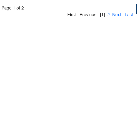
Page 1 of 2
First
Previous
[1]
2
Next
Last