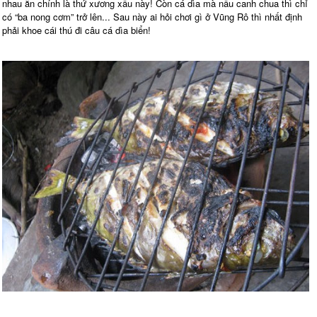
nhau ăn chính là thứ xương xẩu này! Còn cá dìa mà nấu canh chua thì chỉ
có “ba nong cơm” trở lên... Sau này ai hỏi chơi gì ở Vũng Rô thì nhất định
phải khoe cái thú đi câu cá dìa biển!