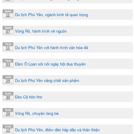
MAR
Du lịch Phú Yên, ngành kinh tế quan trọng
11
MAR
Vũng Rô, hành trình về nguồn
07
FEB
Du lịch Phú Yên với hành trình văn hóa đá
11
FEB
Đầm Ô Loan sôi nổi ngày hội đua thuyền
03
JAN
Du lịch Phú Yên nâng chất sản phẩm
25
AUG
Đèo Cả hồn thơ
30
AUG
Vũng Rô, chuyện làng bè
20
AUG
Du lịch Phú Yên, điểm đến hấp dẫn và thân thiện
12