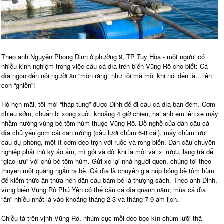
Theo anh Nguyễn Phong Dinh ở phường 9, TP Tuy Hòa - một người có
nhiều kinh nghiệm trong việc câu cá dìa trên biển Vũng Rô cho biết: Cá
dìa ngon đến nỗi người ăn “mòn răng” như tôi mà mỗi khi nói đến là... lên
cơn “ghiền”!
Hò hẹn mãi, tôi mới “tháp tùng” được Dinh để đi câu cá dìa ban đêm. Cơm
chiều sớm, chuẩn bị xong xuôi, khoảng 4 giờ chiều, hai anh em lên xe máy
nhằm hướng vùng bè tôm hùm thuộc Vũng Rô. Đồ nghề của dân câu cá
dìa chủ yếu gồm cái cần rường (câu lưỡi chùm 6-8 cái), mấy chùm lưỡi
câu dự phòng, một ít cơm dẻo trộn với ruốc và rong biển. Dân câu chuyên
nghiệp phải thủ kỹ áo ấm, mì gói và đôi khi là một vài xị rượu, lạng trà để
“giao lưu” với chủ bè tôm hùm. Gửi xe lại nhà người quen, chúng tôi theo
thuyền một quãng ngắn ra bè. Cá dìa là chuyên gia núp bóng bè tôm hùm
để kiếm thức ăn thừa nên dân câu bám bè là thượng sách. Theo anh Dinh,
vùng biển Vũng Rô Phú Yên có thể câu cá dìa quanh năm; mùa cá dìa
“ăn” nhiều nhất là vào khoảng tháng 2-3 và tháng 7-9 âm lịch.
Chiều tà trên vịnh Vũng Rô, nhúm cục mồi dẻo bọc kín chùm lưỡi thả