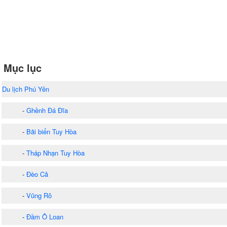
Mục lục
Du lịch Phú Yên
-
Ghềnh Đá Đĩa
-
Bãi biển Tuy Hòa
-
Tháp Nhạn Tuy Hòa
-
Đèo Cả
-
Vũng Rô
-
Đầm Ô Loan