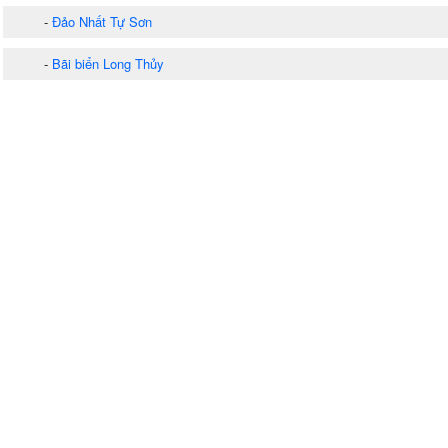
-
Đảo Nhất Tự Sơn
-
Bãi biển Long Thủy