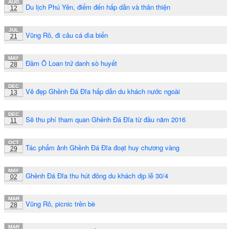
AUG
Du lịch Phú Yên, điểm đến hấp dẫn và thân thiện
12
JUL
Vũng Rô, đi câu cá dìa biển
21
MAY
Đầm Ô Loan trứ danh sò huyết
28
DEC
Vẻ đẹp Ghềnh Đá Đĩa hấp dẫn du khách nước ngoài
13
DEC
Sẽ thu phí tham quan Ghềnh Đá Đĩa từ đầu năm 2016
11
OCT
Tác phẩm ảnh Ghềnh Đá Đĩa đoạt huy chương vàng
29
MAY
Ghềnh Đá Đĩa thu hút đông du khách dịp lễ 30/4
02
MAR
Vũng Rô, picnic trên bè
28
MAR