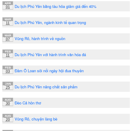
APR
Du lịch Phú Yên bằng tàu hỏa giảm giá đến 40%
01
MAR
Du lịch Phú Yên, ngành kinh tế quan trọng
11
MAR
Vũng Rô, hành trình về nguồn
07
FEB
Du lịch Phú Yên với hành trình văn hóa đá
11
FEB
Đầm Ô Loan sôi nổi ngày hội đua thuyền
03
JAN
Du lịch Phú Yên nâng chất sản phẩm
25
AUG
Đèo Cả hồn thơ
30
AUG
Vũng Rô, chuyện làng bè
20