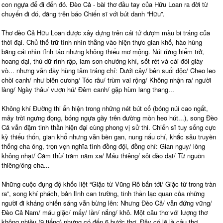
con ngựa để đi đến đó. Đèo Cả - bài thơ đầu tay của Hữu Loan ra đời từ
chuyến đi đó, đăng trên báo Chiến sĩ với bút danh “Hữu”.
Thơ đèo Cả Hữu Loan được xây dựng trên cái tứ đượm màu bi tráng của
thời đại. Chủ thể trữ tình nhìn thẳng vào hiện thực gian khổ, hào hùng
bằng cái nhìn tỉnh táo nhưng không thiếu mơ mộng. Núi rừng hiểm trở,
hoang dại, thú dữ rình rập, lam sơn chướng khí, sốt rét và cái đói giày
vò... nhưng vẫn đầy hùng tâm tráng chí: Dưới cây/ bên suối độc/ Cheo leo
chòi canh/ như biên cương/ Tóc râu/ trùm vai rộng/ Không nhận ra/ người
làng/ Ngày thâu/ vượn hú/ Đêm canh/ gặp hùm lang thang...
Không khí Đường thi ẩn hiện trong những nét bút cổ (bóng núi cao ngất,
mây trời ngưng đọng, bóng ngựa gầy trên đường mòn heo hút...), song Đèo
Cả vẫn đậm tinh thần hiện đại cùng phong vị sử thi. Chiến sĩ tuy sống cực
kỳ thiếu thốn, gian khổ nhưng vẫn bền gan, nung nấu chí, khắc sâu truyền
thống cha ông, trọn vẹn nghĩa tình đồng đội, đồng chí: Gian nguy/ lòng
không nhạt/ Căm thù/ trăm năm xa/ Máu thiêng/ sôi dào dạt/ Từ nguồn
thiêng/ông cha...
Những cuộc đụng độ khốc liệt “Giặc từ Vũng Rô bắn tới/ Giặc từ trong tràn
ra”, song khí phách, bản lĩnh can trường, tinh thần lạc quan của những
người đi kháng chiến sáng vẫn bừng lên: Nhưng Đèo Cả/ vẫn đứng vững/
Đèo Cả Nam/ máu giặc/ mấy/ lần/ nắng/ khô. Một câu thơ với lượng thơ
không nhiều (9 tiếng) nhưng có đến 6 bước thơ. Đây có lẽ là câu thơ