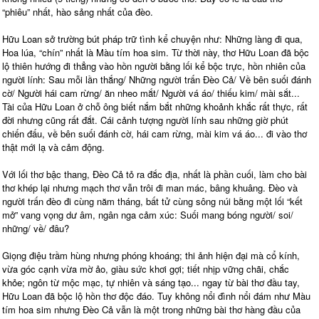
“phiêu” nhất, hào sảng nhất của đèo.
Hữu Loan sở trường bút pháp trữ tình kể chuyện như: Những làng đi qua,
Hoa lúa, “chín” nhất là Màu tím hoa sim. Từ thời này, thơ Hữu Loan đã bộc
lộ thiên hướng đi thẳng vào hồn người bằng lối kể bộc trực, hồn nhiên của
người lính: Sau mỗi lần thắng/ Những người trấn Đèo Cả/ Về bên suối đánh
cờ/ Người hái cam rừng/ ăn nheo mắt/ Người vá áo/ thiếu kim/ mài sắt...
Tài của Hữu Loan ở chỗ ông biết nắm bắt những khoảnh khắc rất thực, rất
đời nhưng cũng rất đắt. Cái cảnh tượng người lính sau những giờ phút
chiến đấu, về bên suối đánh cờ, hái cam rừng, mài kim vá áo... đi vào thơ
thật mới lạ và cảm động.
Với lối thơ bậc thang, Đèo Cả tỏ ra đắc địa, nhất là phần cuối, làm cho bài
thơ khép lại nhưng mạch thơ vẫn trôi đi man mác, bâng khuâng. Đèo và
người trấn đèo đi cùng năm tháng, bất tử cùng sông núi bằng một lối “kết
mở” vang vọng dư âm, ngân nga cảm xúc: Suối mang bóng người/ soi/
những/ về/ đâu?
Giọng điệu trầm hùng nhưng phóng khoáng; thi ảnh hiện đại mà cổ kính,
vừa góc cạnh vừa mờ ảo, giàu sức khơi gợi; tiết nhịp vững chãi, chắc
khỏe; ngôn từ mộc mạc, tự nhiên và sáng tạo... ngay từ bài thơ đầu tay,
Hữu Loan đã bộc lộ hồn thơ độc đáo. Tuy không nổi đình nổi đám như Màu
tím hoa sim nhưng Đèo Cả vẫn là một trong những bài thơ hàng đầu của