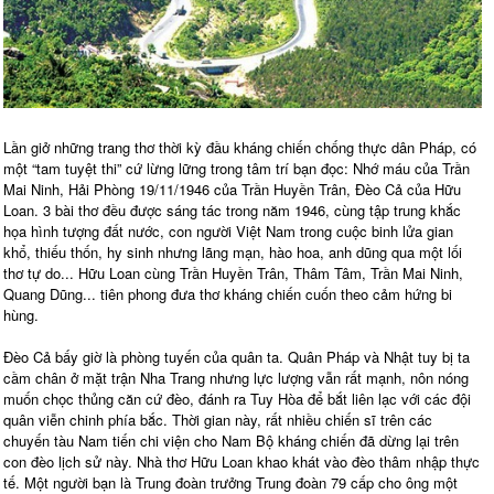
Lần giở những trang thơ thời kỳ đầu kháng chiến chống thực dân Pháp, có
một “tam tuyệt thi” cứ lừng lững trong tâm trí bạn đọc: Nhớ máu của Trần
Mai Ninh, Hải Phòng 19/11/1946 của Trần Huyền Trân, Đèo Cả của Hữu
Loan. 3 bài thơ đều được sáng tác trong năm 1946, cùng tập trung khắc
họa hình tượng đất nước, con người Việt Nam trong cuộc binh lửa gian
khổ, thiếu thốn, hy sinh nhưng lãng mạn, hào hoa, anh dũng qua một lối
thơ tự do... Hữu Loan cùng Trần Huyền Trân, Thâm Tâm, Trần Mai Ninh,
Quang Dũng... tiên phong đưa thơ kháng chiến cuốn theo cảm hứng bi
hùng.
Đèo Cả bấy giờ là phòng tuyến của quân ta. Quân Pháp và Nhật tuy bị ta
cầm chân ở mặt trận Nha Trang nhưng lực lượng vẫn rất mạnh, nôn nóng
muốn chọc thủng căn cứ đèo, đánh ra Tuy Hòa để bắt liên lạc với các đội
quân viễn chinh phía bắc. Thời gian này, rất nhiều chiến sĩ trên các
chuyến tàu Nam tiến chi viện cho Nam Bộ kháng chiến đã dừng lại trên
con đèo lịch sử này. Nhà thơ Hữu Loan khao khát vào đèo thâm nhập thực
tế. Một người bạn là Trung đoàn trưởng Trung đoàn 79 cấp cho ông một