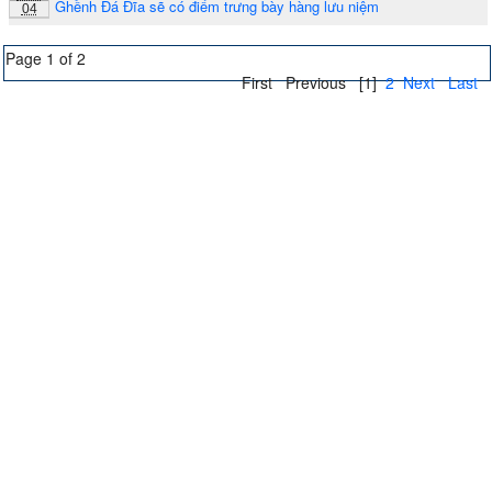
Ghềnh Đá Đĩa sẽ có điểm trưng bày hàng lưu niệm
04
Page 1 of 2
First
Previous
[1]
2
Next
Last