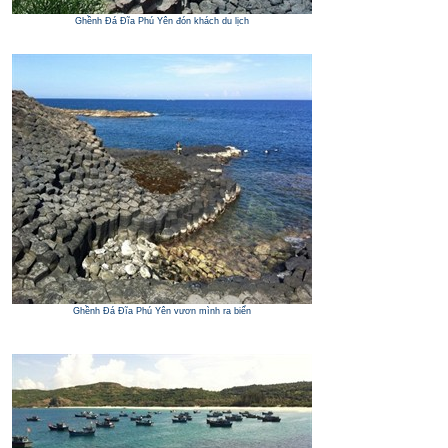
Ghềnh Đá Đĩa Phú Yên đón khách du lịch
Ghềnh Đá Đĩa Phú Yên vươn mình ra biển