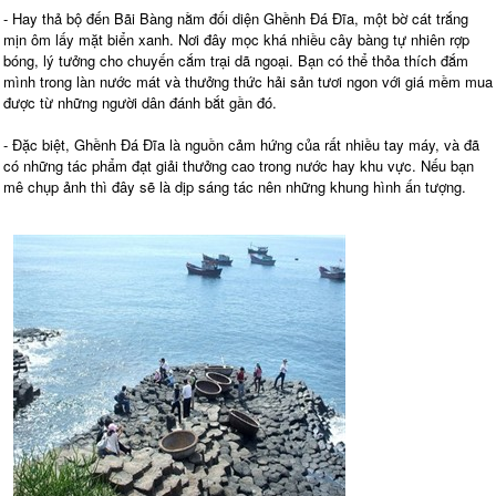
- Hay thả bộ đến Bãi Bàng nằm đối diện Ghềnh Đá Đĩa, một bờ cát trắng
mịn ôm lấy mặt biển xanh. Nơi đây mọc khá nhiều cây bàng tự nhiên rợp
bóng, lý tưởng cho chuyến cắm trại dã ngoại. Bạn có thể thỏa thích đắm
mình trong làn nước mát và thưởng thức hải sản tươi ngon với giá mềm mua
được từ những người dân đánh bắt gần đó.
- Đặc biệt, Ghềnh Đá Đĩa là nguồn cảm hứng của rất nhiều tay máy, và đã
có những tác phẩm đạt giải thưởng cao trong nước hay khu vực. Nếu bạn
mê chụp ảnh thì đây sẽ là dịp sáng tác nên những khung hình ấn tượng.