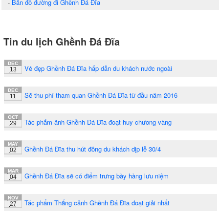
-
Bản đồ đường đi Ghềnh Đá Đĩa
Tin du lịch Ghềnh Đá Đĩa
DEC
Vẻ đẹp Ghềnh Đá Đĩa hấp dẫn du khách nước ngoài
13
DEC
Sẽ thu phí tham quan Ghềnh Đá Đĩa từ đầu năm 2016
11
OCT
Tác phẩm ảnh Ghềnh Đá Đĩa đoạt huy chương vàng
29
MAY
Ghềnh Đá Đĩa thu hút đông du khách dịp lễ 30/4
02
MAR
Ghềnh Đá Đĩa sẽ có điểm trưng bày hàng lưu niệm
04
NOV
Tác phẩm Thắng cảnh Ghềnh Đá Đĩa đoạt giải nhất
27