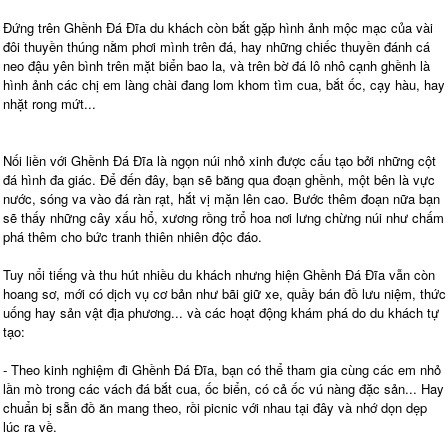
Đứng trên Ghềnh Đá Đĩa du khách còn bắt gặp hình ảnh mộc mạc của vài
đôi thuyền thúng nằm phơi mình trên đá, hay những chiếc thuyền đánh cá
neo đậu yên bình trên mặt biển bao la, và trên bờ đá lô nhô cạnh ghềnh là
hình ảnh các chị em làng chài đang lom khom tìm cua, bắt ốc, cạy hàu, hay
nhặt rong mứt...
Nối liền với Ghềnh Đá Đĩa là ngọn núi nhỏ xinh được cấu tạo bởi những cột
đá hình đa giác. Để đến đây, bạn sẽ băng qua đoạn ghềnh, một bên là vực
nước, sóng va vào đá ràn rạt, hắt vị mặn lên cao. Bước thêm đoạn nữa bạn
sẽ thấy những cây xấu hổ, xương rồng trổ hoa nơi lưng chừng núi như chấm
phá thêm cho bức tranh thiên nhiên độc đáo.
Tuy nổi tiếng và thu hút nhiều du khách nhưng hiện Ghềnh Đá Đĩa vẫn còn
hoang sơ, mới có dịch vụ cơ bản như bãi giữ xe, quầy bán đồ lưu niệm, thức
uống hay sản vật địa phương... và các hoạt động khám phá do du khách tự
tạo:
- Theo kinh nghiệm đi Ghềnh Đá Đĩa, bạn có thể tham gia cùng các em nhỏ
lần mò trong các vách đá bắt cua, ốc biển, có cả ốc vú nàng đặc sản... Hay
chuẩn bị sẵn đồ ăn mang theo, rồi picnic với nhau tại đây và nhớ dọn dẹp
lúc ra về.