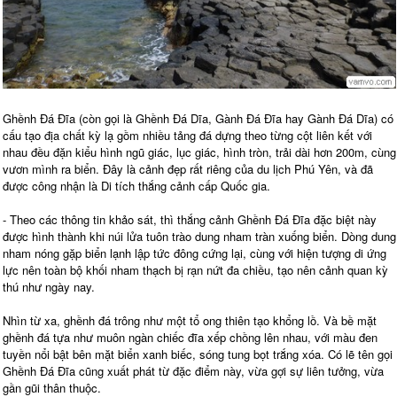
Ghềnh Đá Đĩa (còn gọi là Ghềnh Đá Dĩa, Gành Đá Đĩa hay Gành Đá Dĩa) có
cấu tạo địa chất kỳ lạ gồm nhiều tảng đá dựng theo từng cột liên kết với
nhau đều đặn kiểu hình ngũ giác, lục giác, hình tròn, trải dài hơn 200m, cùng
vươn mình ra biển. Đây là cảnh đẹp rất riêng của du lịch Phú Yên, và đã
được công nhận là Di tích thắng cảnh cấp Quốc gia.
- Theo các thông tin khảo sát, thì thắng cảnh Ghềnh Đá Đĩa đặc biệt này
được hình thành khi núi lửa tuôn trào dung nham tràn xuống biển. Dòng dung
nham nóng gặp biển lạnh lập tức đông cứng lại, cùng với hiện tượng di ứng
lực nên toàn bộ khối nham thạch bị rạn nứt đa chiều, tạo nên cảnh quan kỳ
thú như ngày nay.
Nhìn từ xa, ghềnh đá trông như một tổ ong thiên tạo khổng lồ. Và bề mặt
ghềnh đá tựa như muôn ngàn chiếc đĩa xếp chồng lên nhau, với màu đen
tuyền nổi bật bên mặt biển xanh biếc, sóng tung bọt trắng xóa. Có lẽ tên gọi
Ghềnh Đá Đĩa cũng xuất phát từ đặc điểm này, vừa gợi sự liên tưởng, vừa
gần gũi thân thuộc.