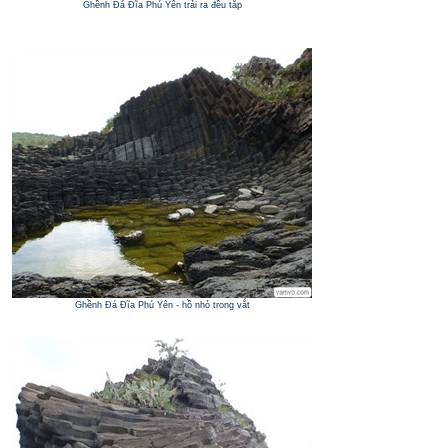
Ghềnh Đá Đĩa Phú Yên trải ra đều tắp
Ghềnh Đá Đĩa Phú Yên - hồ nhỏ trong vắt