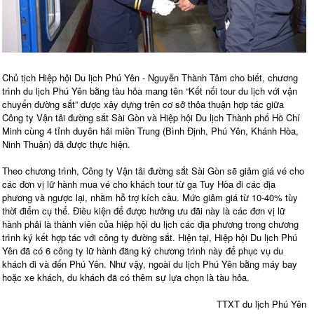
Chủ tịch Hiệp hội Du lịch Phú Yên - Nguyễn Thành Tâm cho biết, chương
trình du lịch Phú Yên bằng tàu hỏa mang tên “Kết nối tour du lịch với vận
chuyển đường sắt” được xây dựng trên cơ sở thỏa thuận hợp tác giữa
Công ty Vận tải đường sắt Sài Gòn và Hiệp hội Du lịch Thành phố Hồ Chí
Minh cùng 4 tỉnh duyên hải miền Trung (Bình Định, Phú Yên, Khánh Hòa,
Ninh Thuận) đã được thực hiện.
Theo chương trình, Công ty Vận tải đường sắt Sài Gòn sẽ giảm giá vé cho
các đơn vị lữ hành mua vé cho khách tour từ ga Tuy Hòa đi các địa
phương và ngược lại, nhằm hỗ trợ kích cầu. Mức giảm giá từ 10-40% tùy
thời điểm cụ thể. Điều kiện để được hưởng ưu đãi này là các đơn vị lữ
hành phải là thành viên của hiệp hội du lịch các địa phương trong chương
trình ký kết hợp tác với công ty đường sắt. Hiện tại, Hiệp hội Du lịch Phú
Yên đã có 6 công ty lữ hành đăng ký chương trình này để phục vụ du
khách đi và đến Phú Yên. Như vậy, ngoài du lịch Phú Yên bằng máy bay
hoặc xe khách, du khách đã có thêm sự lựa chọn là tàu hỏa.
TTXT du lịch Phú Yên