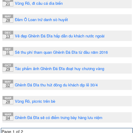
JUL
Vũng Rô, đi câu cá dìa biển
21
MAY
Đầm Ô Loan trứ danh sò huyết
28
DEC
Vẻ đẹp Ghềnh Đá Đĩa hấp dẫn du khách nước ngoài
13
DEC
Sẽ thu phí tham quan Ghềnh Đá Đĩa từ đầu năm 2016
11
OCT
Tác phẩm ảnh Ghềnh Đá Đĩa đoạt huy chương vàng
29
MAY
Ghềnh Đá Đĩa thu hút đông du khách dịp lễ 30/4
02
MAR
Vũng Rô, picnic trên bè
28
MAR
Ghềnh Đá Đĩa sẽ có điểm trưng bày hàng lưu niệm
04
Page 1 of 2