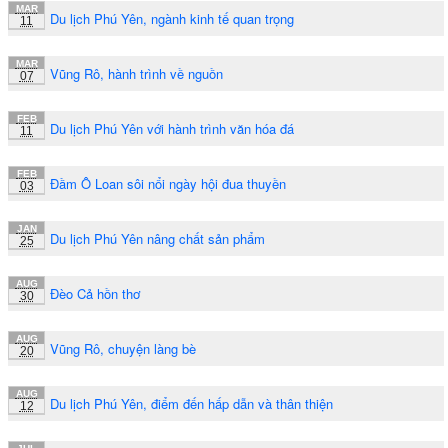
MAR
Du lịch Phú Yên, ngành kinh tế quan trọng
11
MAR
Vũng Rô, hành trình về nguồn
07
FEB
Du lịch Phú Yên với hành trình văn hóa đá
11
FEB
Đầm Ô Loan sôi nổi ngày hội đua thuyền
03
JAN
Du lịch Phú Yên nâng chất sản phẩm
25
AUG
Đèo Cả hồn thơ
30
AUG
Vũng Rô, chuyện làng bè
20
AUG
Du lịch Phú Yên, điểm đến hấp dẫn và thân thiện
12