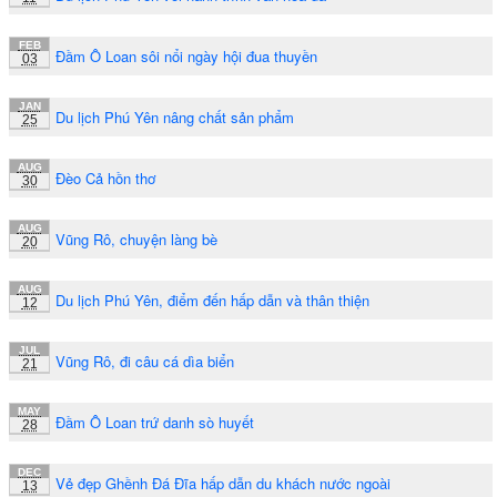
FEB
Đầm Ô Loan sôi nổi ngày hội đua thuyền
03
JAN
Du lịch Phú Yên nâng chất sản phẩm
25
AUG
Đèo Cả hồn thơ
30
AUG
Vũng Rô, chuyện làng bè
20
AUG
Du lịch Phú Yên, điểm đến hấp dẫn và thân thiện
12
JUL
Vũng Rô, đi câu cá dìa biển
21
MAY
Đầm Ô Loan trứ danh sò huyết
28
DEC
Vẻ đẹp Ghềnh Đá Đĩa hấp dẫn du khách nước ngoài
13