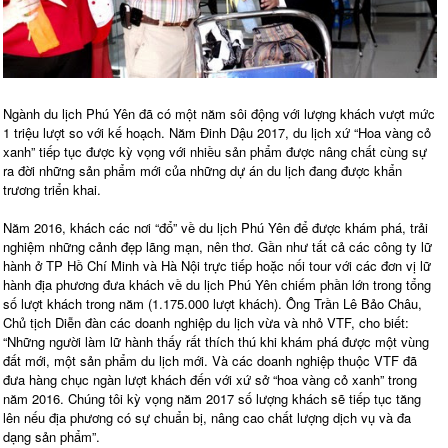
Ngành du lịch Phú Yên đã có một năm sôi động với lượng khách vượt mức
1 triệu lượt so với kế hoạch. Năm Đinh Dậu 2017, du lịch xứ “Hoa vàng cỏ
xanh” tiếp tục được kỳ vọng với nhiều sản phẩm được nâng chất cùng sự
ra đời những sản phẩm mới của những dự án du lịch đang được khẩn
trương triển khai.
Năm 2016, khách các nơi “đổ” về du lịch Phú Yên để được khám phá, trải
nghiệm những cảnh đẹp lãng mạn, nên thơ. Gần như tất cả các công ty lữ
hành ở TP Hồ Chí Minh và Hà Nội trực tiếp hoặc nối tour với các đơn vị lữ
hành địa phương đưa khách về du lịch Phú Yên chiếm phần lớn trong tổng
số lượt khách trong năm (1.175.000 lượt khách). Ông Trần Lê Bảo Châu,
Chủ tịch Diễn đàn các doanh nghiệp du lịch vừa và nhỏ VTF, cho biết:
“Những người làm lữ hành thấy rất thích thú khi khám phá được một vùng
đất mới, một sản phẩm du lịch mới. Và các doanh nghiệp thuộc VTF đã
đưa hàng chục ngàn lượt khách đến với xứ sở “hoa vàng cỏ xanh” trong
năm 2016. Chúng tôi kỳ vọng năm 2017 số lượng khách sẽ tiếp tục tăng
lên nếu địa phương có sự chuẩn bị, nâng cao chất lượng dịch vụ và đa
dạng sản phẩm”.