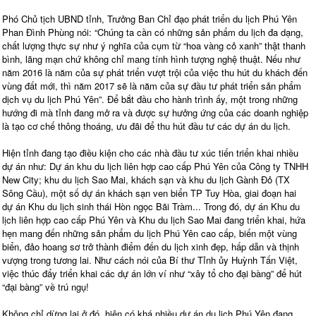
Phó Chủ tịch UBND tỉnh, Trưởng Ban Chỉ đạo phát triển du lịch Phú Yên
Phan Đình Phùng nói: “Chúng ta cần có những sản phẩm du lịch đa dạng,
chất lượng thực sự như ý nghĩa của cụm từ “hoa vàng cỏ xanh” thật thanh
bình, lãng mạn chứ không chỉ mang tính hình tượng nghệ thuật. Nếu như
năm 2016 là năm của sự phát triển vượt trội của việc thu hút du khách đến
vùng đất mới, thì năm 2017 sẽ là năm của sự đầu tư phát triển sản phẩm
dịch vụ du lịch Phú Yên”. Để bắt đầu cho hành trình ấy, một trong những
hướng đi mà tỉnh đang mở ra và được sự hưởng ứng của các doanh nghiệp
là tạo cơ chế thông thoáng, ưu đãi để thu hút đầu tư các dự án du lịch.
Hiện tỉnh đang tạo điều kiện cho các nhà đầu tư xúc tiến triển khai nhiều
dự án như: Dự án khu du lịch liên hợp cao cấp Phú Yên của Công ty TNHH
New City; khu du lịch Sao Mai, khách sạn và khu du lịch Gành Đỏ (TX
Sông Cầu), một số dự án khách sạn ven biển TP Tuy Hòa, giai đoạn hai
dự án Khu du lịch sinh thái Hòn ngọc Bãi Tràm... Trong đó, dự án Khu du
lịch liên hợp cao cấp Phú Yên và Khu du lịch Sao Mai đang triển khai, hứa
hẹn mang đến những sản phẩm du lịch Phú Yên cao cấp, biến một vùng
biển, đảo hoang sơ trở thành điểm đến du lịch xinh đẹp, hấp dẫn và thịnh
vượng trong tương lai. Như cách nói của Bí thư Tỉnh ủy Huỳnh Tấn Việt,
việc thúc đẩy triển khai các dự án lớn ví như “xây tổ cho đại bàng” để hút
“đại bàng” về trú ngụ!
Không chỉ dừng lại ở đó, hiện có khá nhiều dự án du lịch Phú Yên đang