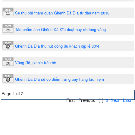
DEC
Sẽ thu phí tham quan Ghềnh Đá Đĩa từ đầu năm 2016
11
OCT
Tác phẩm ảnh Ghềnh Đá Đĩa đoạt huy chương vàng
29
MAY
Ghềnh Đá Đĩa thu hút đông du khách dịp lễ 30/4
02
MAR
Vũng Rô, picnic trên bè
28
MAR
Ghềnh Đá Đĩa sẽ có điểm trưng bày hàng lưu niệm
04
Page 1 of 2
First
Previous
[1]
2
Next
Last