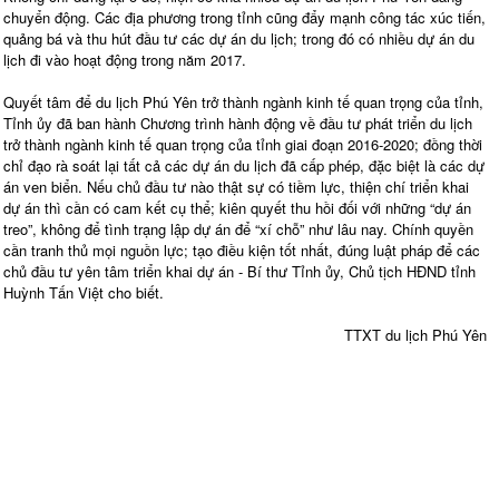
chuyển động. Các địa phương trong tỉnh cũng đẩy mạnh công tác xúc tiến,
quảng bá và thu hút đầu tư các dự án du lịch; trong đó có nhiều dự án du
lịch đi vào hoạt động trong năm 2017.
Quyết tâm để du lịch Phú Yên trở thành ngành kinh tế quan trọng của tỉnh,
Tỉnh ủy đã ban hành Chương trình hành động về đầu tư phát triển du lịch
trở thành ngành kinh tế quan trọng của tỉnh giai đoạn 2016-2020; đồng thời
chỉ đạo rà soát lại tất cả các dự án du lịch đã cấp phép, đặc biệt là các dự
án ven biển. Nếu chủ đầu tư nào thật sự có tiềm lực, thiện chí triển khai
dự án thì cần có cam kết cụ thể; kiên quyết thu hồi đối với những “dự án
treo”, không để tình trạng lập dự án để “xí chỗ” như lâu nay. Chính quyền
cần tranh thủ mọi nguồn lực; tạo điều kiện tốt nhất, đúng luật pháp để các
chủ đầu tư yên tâm triển khai dự án - Bí thư Tỉnh ủy, Chủ tịch HĐND tỉnh
Huỳnh Tấn Việt cho biết.
TTXT du lịch Phú Yên