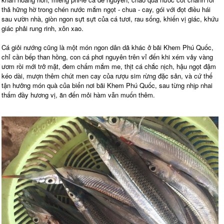
thả hững hờ trong chén nước mắm ngọt - chua - cay, gói với đọt điều hái
sau vườn nhà, giòn ngon sựt sựt của cá tươi, rau sống, khiến vị giác, khứu
giác phải rung rinh, xôn xao.
Cá giỏi nướng cũng là một món ngon dân dã khác ở bãi Khem Phú Quốc,
chỉ cần bếp than hồng, con cá phơi nguyên trên vỉ đến khi xém vảy vàng
ươm rồi mới trở mặt, đem chấm mắm me, thịt cá chắc nịch, hậu ngọt đậm
kéo dài, mượn thêm chút men cay của rượu sim rừng đặc sản, và cứ thế
tận hưởng món quà của biển nơi bãi Khem Phú Quốc, sau từng nhịp nhai
thấm đầy hương vị, ăn đến mỏi hàm vẫn muốn thêm.