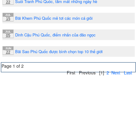
Suối Tranh Phú Quốc, tắm mát những ngày hè
22
JUL
Bãi Khem Phú Quốc mê tơi các món cá giỏi
15
JUL
Dinh Cậu Phú Quốc, điểm nhấn của đảo ngọc
05
JUN
Bãi Sao Phú Quốc được bình chọn top 10 thế giới
22
Page 1 of 2
First
Previous
[1]
2
Next
Last