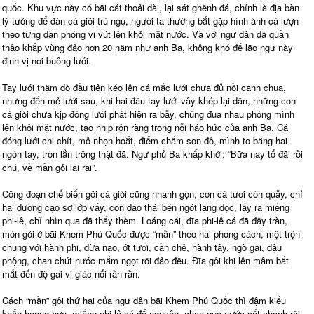
quốc. Khu vực này có bãi cát thoải dài, lại sát ghềnh đá, chính là địa bàn
lý tưởng để đàn cá giỏi trú ngụ, người ta thường bắt gặp hình ảnh cá lượn
theo từng đàn phóng vi vút lên khỏi mặt nước. Và với ngư dân đã quần
thảo khắp vùng đảo hơn 20 năm như anh Ba, không khó để lão ngư này
định vị nơi buông lưới.
Tay lưới thăm dò đầu tiên kéo lên cá mắc lưới chưa đủ nồi canh chua,
nhưng đến mẻ lưới sau, khi hai đầu tay lưới vây khép lại dần, những con
cá giỏi chưa kịp đóng lưới phát hiện ra bẫy, chúng đua nhau phóng mình
lên khỏi mặt nước, tạo nhịp rộn ràng trong nỗi háo hức của anh Ba. Cá
đóng lưới chi chít, mỏ nhọn hoắt, điểm chấm son đỏ, mình to bằng hai
ngón tay, tròn lẳn trông thật đã. Ngư phủ Ba khấp khởi: “Bữa nay tổ đãi rồi
chú, về mần gỏi lai rai”.
Công đoạn chế biến gỏi cá giỏi cũng nhanh gọn, con cá tươi còn quẫy, chỉ
hai đường cạo sơ lớp vẩy, con dao thái bén ngót lạng dọc, lẩy ra miếng
phi-lê, chỉ nhìn qua đã thấy thèm. Loáng cái, đĩa phi-lê cá đã đầy tràn,
món gỏi ở bãi Khem Phú Quốc được “mần” theo hai phong cách, một trộn
chung với hành phi, dừa nạo, ớt tươi, cần chẻ, hành tây, ngò gai, đậu
phộng, chan chút nước mắm ngọt rồi đảo đều. Đĩa gỏi khi lên mâm bắt
mắt đến độ gai vị giác nổi rần rần.
Cách “mần” gỏi thứ hai của ngư dân bãi Khem Phú Quốc thì đậm kiểu
khẩn hoang hơn, miếng phi-lê cá để nguyên, chao qua nước cốt chanh rồi