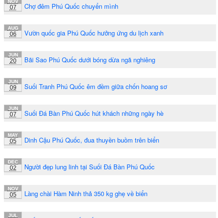
NOV
Chợ đêm Phú Quốc chuyển mình
07
AUG
Vườn quốc gia Phú Quốc hưởng ứng du lịch xanh
06
JUN
Bãi Sao Phú Quốc dưới bóng dừa ngã nghiêng
20
JUN
Suối Tranh Phú Quốc êm đềm giữa chốn hoang sơ
09
JUN
Suối Đá Bàn Phú Quốc hút khách những ngày hè
07
MAY
Dinh Cậu Phú Quốc, đua thuyền buồm trên biển
05
DEC
Người đẹp lung linh tại Suối Đá Bàn Phú Quốc
02
NOV
Làng chài Hàm Ninh thả 350 kg ghẹ về biển
05
JUL