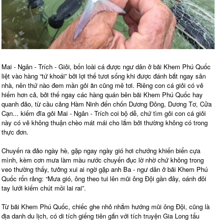
Mai - Ngân - Trích - Giỏi, bốn loài cá được ngư dân ở bãi Khem Phú Quốc
liệt vào hàng “tứ khoái” bởi lợi thế tươi sống khi được đánh bắt ngay sân
nhà, nên thứ nào đem mần gỏi ăn cũng mê tơi. Riêng con cá giỏi có vẻ
hiếm hơn cả, bởi thế ngay các hàng quán bên bãi Khem Phú Quốc hay
quanh đảo, từ cầu cảng Hàm Ninh đến chốn Dương Đông, Dương Tơ, Cửa
Cạn... kiếm đĩa gỏi Mai - Ngân - Trích coi bộ dễ, chứ tìm gỏi con cá giỏi
này có vẻ không thuận chèo mát mái cho lắm bởi thường không có trong
thực đơn.
Chuyến ra đảo ngày hè, gặp ngay ngày gió hơi chướng khiến biển cựa
mình, kèm cơn mưa làm màu nước chuyển đục lờ nhờ chứ không trong
veo thường thấy, tưởng xui ai ngờ gặp anh Ba - ngư dân ở bãi Khem Phú
Quốc rổn rảng: “Mưa gió, ông theo tui lên mũi ông Đội gần đây, oánh đôi
tay lưới kiếm chút mồi lai rai”.
Từ bãi Khem Phú Quốc, chiếc ghe nhỏ nhắm hướng mũi ông Đội, cũng là
địa danh du lịch, có di tích giếng tiên gắn với tích truyện Gia Long tẩu